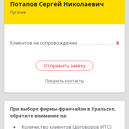
Потапов Сергей Николаевич
Пугачев
413 720, Пугачев, ул.Топорковская,д.153
Подробнее
Клиентов на сопровождении
6
Отправить заявку
Отправить заявку
Показать контакты
Назад
При выборе фирмы-франчайзи в Уральске,
обратите внимание на:
Количество клиентов (договоров ИТС)