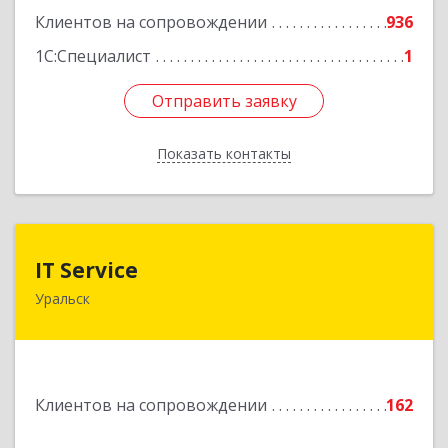
Клиентов на сопровождении
936
1С:Специалист
1
Отправить заявку
Отправить заявку
Показать контакты
Назад
IT Service
IT Service
Уральск
Казахстан , ЗКО , г.Уральск , ул.Кокчетавский
проезд , дом
Подробнее
Клиентов на сопровождении
162