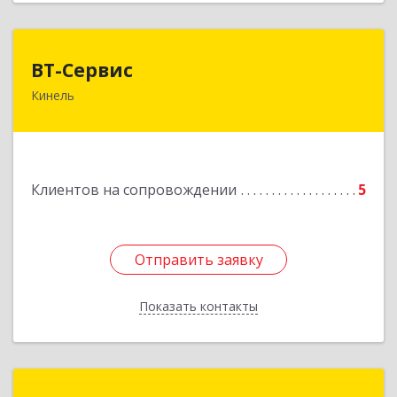
ВТ-Сервис
ВТ-Сервис
Кинель
446436, Самарская обл, Кинель г, Маяковского
ул, дом № 61
Подробнее
Клиентов на сопровождении
5
Отправить заявку
Отправить заявку
Показать контакты
Назад
Потапов Сергей Николаевич