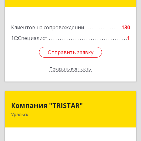
Подробнее
Клиентов на сопровождении
130
1С:Специалист
1
Отправить заявку
Отправить заявку
Показать контакты
Назад
Компания "TRISTAR"
Компания "TRISTAR"
Уральск
Казахстан, Уральск, пр.Н.Назарбаева, 215-418
Подробнее