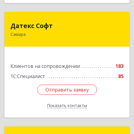
Датекс Софт
Датекс Софт
Самара
443070, Самарская обл, Самара г, Партизанская
ул, дом № 86, оф.723
Подробнее
Клиентов на сопровождении
183
1С:Специалист
85
Отправить заявку
Отправить заявку
Показать контакты
Назад