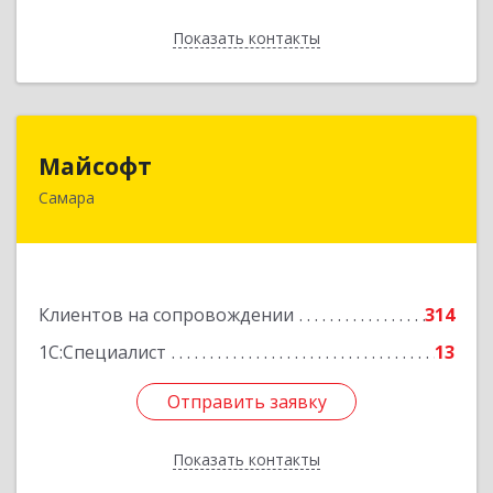
Показать контакты
Назад
Майсофт
Майсофт
Самара
443076, Самарская обл, Самара г, Партизанская
ул, дом № 177А, ком.1,2,3,4,5
Подробнее
Клиентов на сопровождении
314
1С:Специалист
13
Отправить заявку
Отправить заявку
Показать контакты
Назад