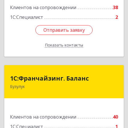
Клиентов на сопровождении
38
1С:Специалист
2
Отправить заявку
Отправить заявку
Показать контакты
Назад
1С:Франчайзинг. Баланс
1С:Франчайзинг. Баланс
Бузулук
461040, Оренбургская обл, Бузулукский р-н,
Бузулук г, Рожкова ул, дом № 39
Подробнее
Клиентов на сопровождении
40
1С:Специалист
1