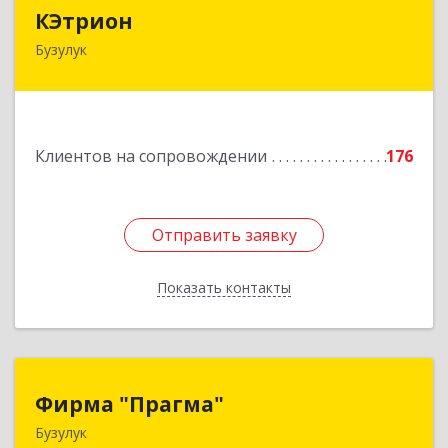
КЭтрион
КЭтрион
Бузулук
461040, Оренбургская обл, Бузулук г, Пушкина
ул, дом № 3Б
Подробнее
Клиентов на сопровождении
176
Отправить заявку
Отправить заявку
Показать контакты
Назад
Фирма "Прагма"
Фирма "Прагма"
Бузулук
461040, Оренбургская обл, Бузулукский р-н,