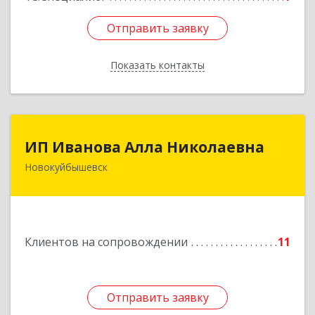
Отправить заявку
Отправить заявку
Показать контакты
Назад
ИП Иванова Алла Николаевна
ИП Иванова Алла Николаевна
Новокуйбышевск
446 201, Самарская обл.,
г.Новокуйбышевск,ул.Ворошилова,д.30,кв.70
Подробнее
Клиентов на сопровождении
11
Отправить заявку
Отправить заявку