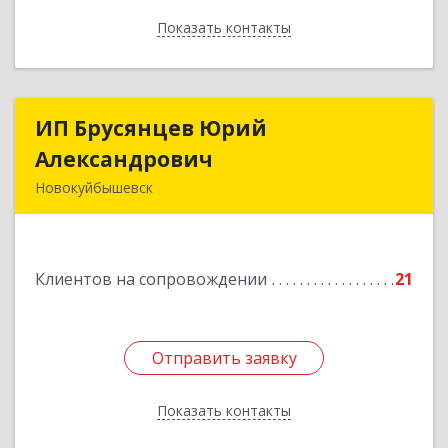
Показать контакты
Назад
ИП Брусянцев Юрий
ИП Брусянцев Юрий
Александрович
Александрович
Новокуйбышевск
446200, Самарская обл, Новокуйбышевск г,
Гагарина 11
Клиентов на сопровождении
21
Подробнее
Отправить заявку
Отправить заявку
Показать контакты
Назад