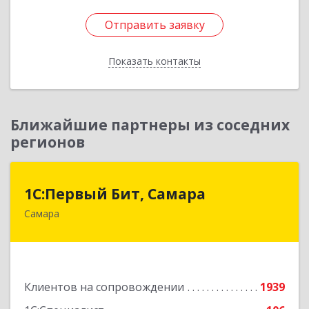
Отправить заявку
Отправить заявку
Показать контакты
Назад
Ближайшие партнеры из соседних
регионов
1С:Первый Бит, Самара
1С:Первый Бит, Самара
Самара
443013, Самарская обл, Самара г, Дачная ул,
дом № 24, пом.2/25
Подробнее
Клиентов на сопровождении
1939