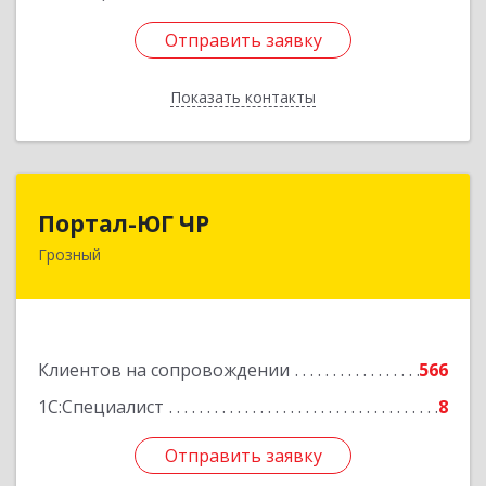
Отправить заявку
Отправить заявку
Показать контакты
Назад
Портал-ЮГ ЧР
Портал-ЮГ ЧР
Грозный
364906, Чеченская Респ, Грозный г, Путина пр-
кт, дом № 30
Подробнее
Клиентов на сопровождении
566
1С:Специалист
8
Отправить заявку
Отправить заявку