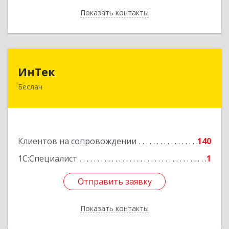
Показать контакты
Назад
ИнТек
ИнТек
Беслан
363000, Северная Осетия - Алания Респ,
Правобережный, Беслан г, Комсомольская ул,
дом № 69
Подробнее
Клиентов на сопровождении
140
1С:Специалист
1
Отправить заявку
Отправить заявку
Показать контакты
Назад