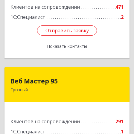
Клиентов на сопровождении
471
1С:Специалист
2
Отправить заявку
Отправить заявку
Показать контакты
Назад
Веб Мастер 95
Веб Мастер 95
Грозный
364050, Чеченская Респ, Грозный г, Им
Гайрбекова Муслима Гайрбековича ул, дом №
72
Подробнее
Клиентов на сопровождении
291
1С:Специалист
1