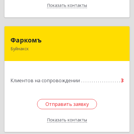
Показать контакты
Назад
Фаркомъ
Фаркомъ
Буйнакск
Подробнее
Клиентов на сопровождении
3
Отправить заявку
Отправить заявку
Показать контакты
Назад