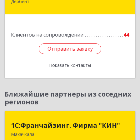
Дербент
368600, Дагестан Респ, Дербент г, Ю.Гагарина
ул, домовладение № 14, пом.1
Подробнее
Клиентов на сопровождении
44
Отправить заявку
Отправить заявку
Показать контакты
Назад
Ближайшие партнеры из соседних
регионов
1С:Франчайзинг. Фирма "КИН"
1С:Франчайзинг. Фирма "КИН"
Махачкала
367030, Дагестан Респ, Махачкала г, И.Казака