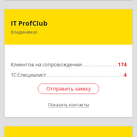
IT ProfClub
IT ProfClub
Владикавказ
362045, Северная Осетия - Алания Респ,
Владикавказ г, Международная ул, дом № 2 "А",
этаж 5, каб.507
Подробнее
Клиентов на сопровождении
174
1С:Специалист
4
Отправить заявку
Отправить заявку
Показать контакты
Назад
Информ-Сервис