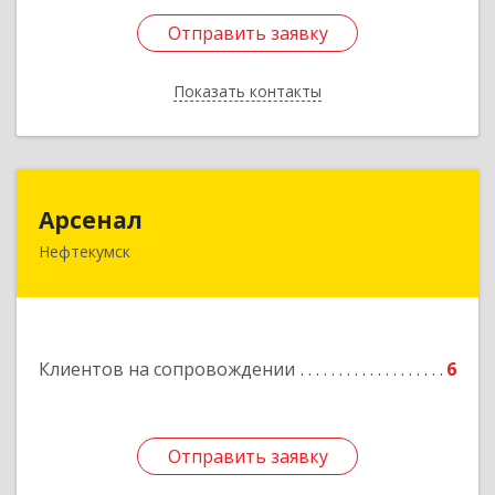
Отправить заявку
Отправить заявку
Показать контакты
Назад
Арсенал
Арсенал
Нефтекумск
Ставропольский край, Нефтекумск г,
Дзержинского ул, дом № 11А
Подробнее
Клиентов на сопровождении
6
Отправить заявку
Отправить заявку