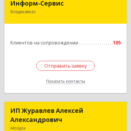
Информ-Сервис
Владикавказ
362020, Северная Осетия - Алания Респ,
Владикавказ г, Островского ул, дом № 12, пом.3
Подробнее
Клиентов на сопровождении
105
Отправить заявку
Отправить заявку
Показать контакты
Назад
ИП Журавлев Алексей
ИП Журавлев Алексей
Александрович
Александрович
Моздок