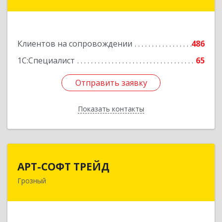
ул, дом № 31
Подробнее
Клиентов на сопровождении
486
1С:Специалист
65
Отправить заявку
Отправить заявку
Показать контакты
Назад
АРТ-СОФТ ТРЕЙД
АРТ-СОФТ ТРЕЙД
Грозный
364013, Чеченская Респ, Грозный г, Полярников
ул, дом № 36А
Подробнее