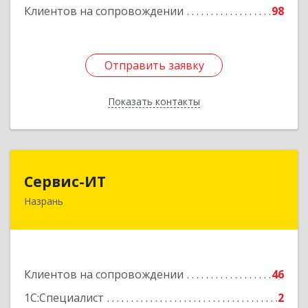
Клиентов на сопровождении
98
Отправить заявку
Отправить заявку
Показать контакты
Назад
Сервис-ИТ
Сервис-ИТ
Назрань
386102, Ингушетия Респ, Назрань г,
Центральный округ тер, Московская ул, дом №
7, этаж 2, офис 1
Подробнее
Клиентов на сопровождении
46
1С:Специалист
2