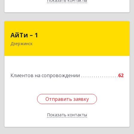
Показать контакты
Назад
АйТи – 1
АйТи – 1
Дзержинск
606015, Нижегородская обл, Дзержинск г,
Ленина пр-кт, дом № 8, кв.20
Подробнее
Клиентов на сопровождении
62
Отправить заявку
Отправить заявку
Показать контакты
Назад