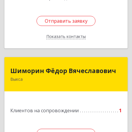
Отправить заявку
Отправить заявку
Показать контакты
Назад
Шиморин Фёдор Вячеславович
Шиморин Фёдор Вячеславович
Выкса
Подробнее
Клиентов на сопровождении
1