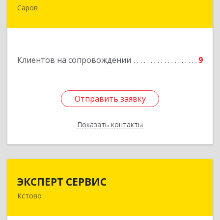
Саров
607190, Нижегородская обл, Саров г,
Куйбышева ул, дом № 11
Подробнее
Клиентов на сопровождении
9
Отправить заявку
Отправить заявку
Показать контакты
Назад
ЭКСПЕРТ СЕРВИС
ЭКСПЕРТ СЕРВИС
Кстово
Подробнее