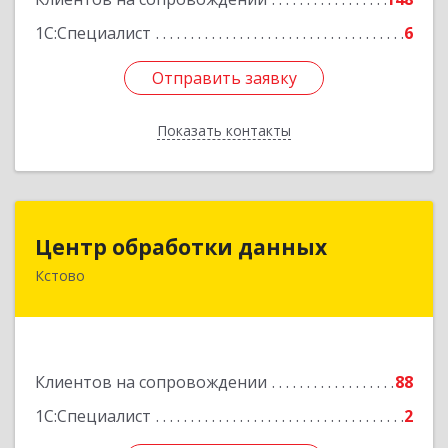
1С:Специалист
6
Отправить заявку
Отправить заявку
Показать контакты
Назад
Центр обработки данных
Центр обработки данных
Кстово
607650, Нижегородская обл, Кстово г, Победы
пр-кт, дом № 14
Подробнее
Клиентов на сопровождении
88
1С:Специалист
2