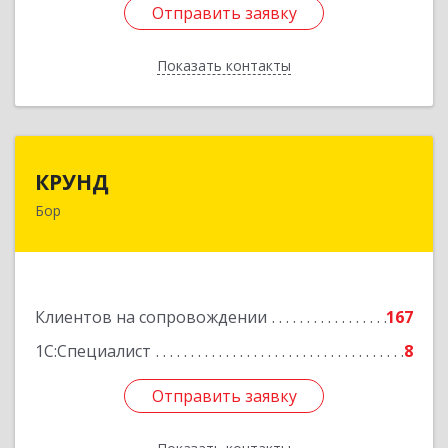
Отправить заявку
Отправить заявку
Показать контакты
Назад
КРУНД
КРУНД
Бор
606440, Нижегородская обл, Бор г,
Профсоюзная ул, дом № 6
Подробнее
Клиентов на сопровождении
167
1С:Специалист
8
Отправить заявку
Отправить заявку