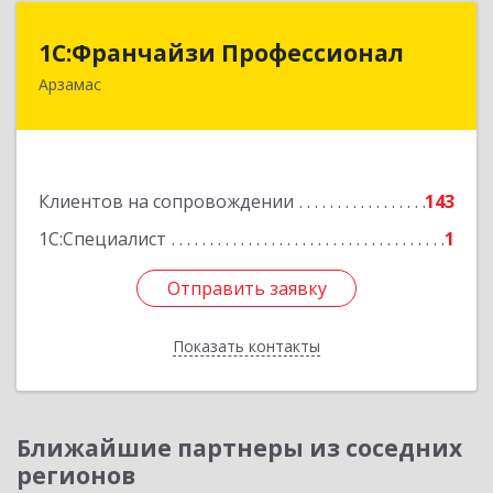
1С:Франчайзи Профессионал
1С:Франчайзи Профессионал
Арзамас
607227, Нижегородская обл, Арзамас г, Кирова
ул, дом № 56, кв.6
Подробнее
Клиентов на сопровождении
143
1С:Специалист
1
Отправить заявку
Отправить заявку
Показать контакты
Назад
Ближайшие партнеры из соседних
регионов