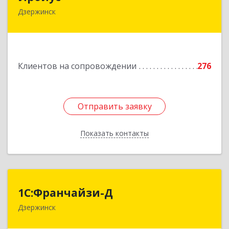
Дзержинск
606016, Нижегородская обл, Дзержинск г,
Студенческая ул, дом № 30
Подробнее
Клиентов на сопровождении
276
Отправить заявку
Отправить заявку
Показать контакты
Назад
1С:Франчайзи-Д
1С:Франчайзи-Д
Дзержинск
606025, Нижегородская обл, Дзержинск г,
Циолковского пр-кт, дом № 15