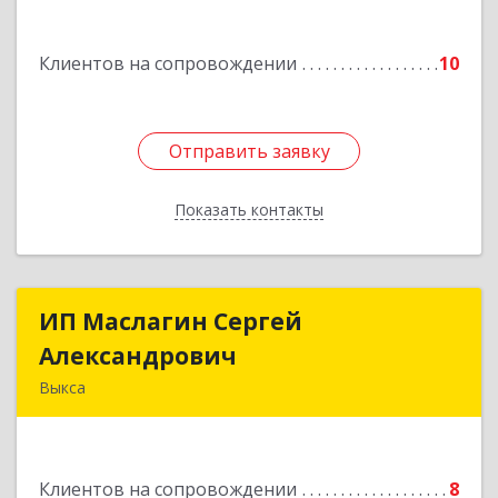
Клиентов на сопровождении
10
Отправить заявку
Отправить заявку
Показать контакты
Назад
ИП Маслагин Сергей
ИП Маслагин Сергей
Александрович
Александрович
Выкса
607060, Нижегородская обл, , Выкса г, Красная
пл., 16/61
Клиентов на сопровождении
8
Подробнее