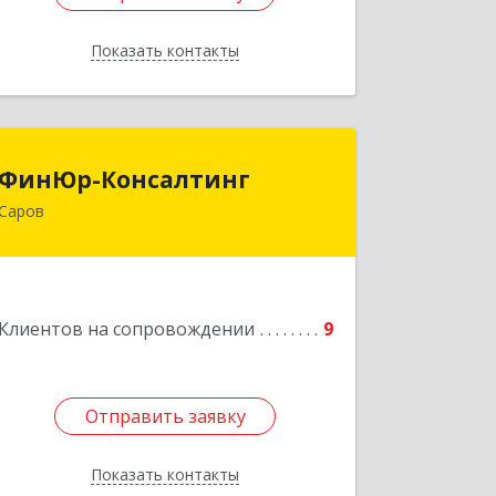
Показать контакты
Назад
ФинЮр-Консалтинг
ФинЮр-Консалтинг
Саров
607190, Нижегородская обл, Саров г,
Куйбышева ул, дом № 11
Подробнее
Клиентов на сопровождении
9
Отправить заявку
Отправить заявку
Показать контакты
Назад