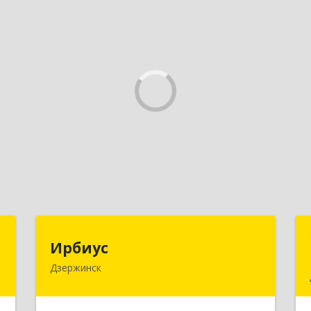
Н
Ирбиус
Ирбиус
Дзержинск
д
606016, Нижегородская обл,
д
Дзержинск г, Студенческая ул, дом №
,
30