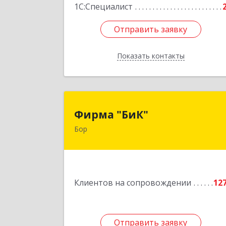
1С:Специалист
Отправить заявку
Отправить заявку
Показать контакты
Назад
Фирма "БиК
Фирма "БиК"
Бор
606440, Нижегородская обл, Бор г
Советская ул, дом № 1
Подробне
Клиентов на сопровождении
12
Отправить заявку
Отправить заявку