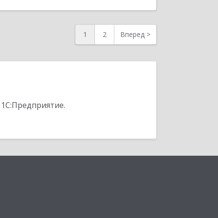
1
2
Вперед
>
 1С:Предприятие.