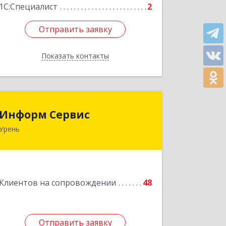
1С:Специалист
2
Отправить заявку
Отправить заявку
Показать контакты
Назад
Информ Сервис
Информ Сервис
Урень
606800, Нижегородская обл, Уренский
р-н, Урень г, Ленина ул, дом № 95 А
Подробнее
Клиентов на сопровождении
48
Отправить заявку
Отправить заявку