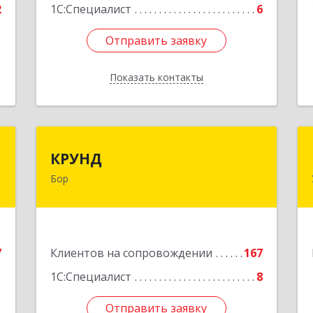
2
1С:Специалист
6
Отправить заявку
Отправить заявку
Показать контакты
Назад
"
КРУНД
КРУНД
Бор
,
606440, Нижегородская обл, Бор г,
1
Профсоюзная ул, дом № 6
е
Подробнее
7
Клиентов на сопровождении
167
1С:Специалист
8
Отправить заявку
Отправить заявку