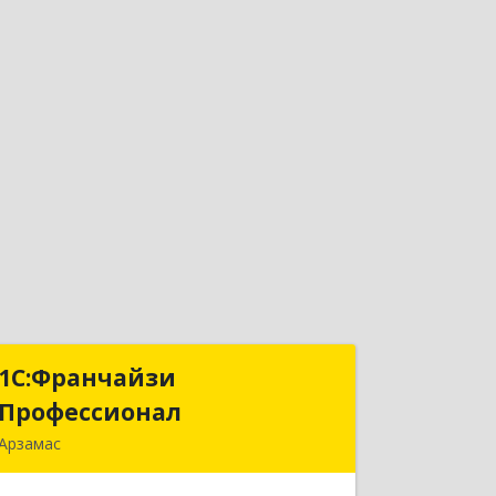
1С:Франчайзи
1С:Франчайзи
Профессионал
Профессионал
Арзамас
607227, Нижегородская обл, Арзамас
г, Кирова ул, дом № 56, кв.6