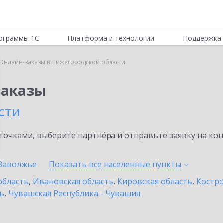
ограммы 1С
Платформа и технологии
Поддержка 
:Онлайн-заказы в Нижегородской области
заказы
сти
очками, выберите партнёра и отправьте заявку на ко
Заволжье
Показать все населенные
пункты
область
,
Ивановская область
,
Кировская область
,
Костро
ть
,
Чувашская Республика - Чувашия