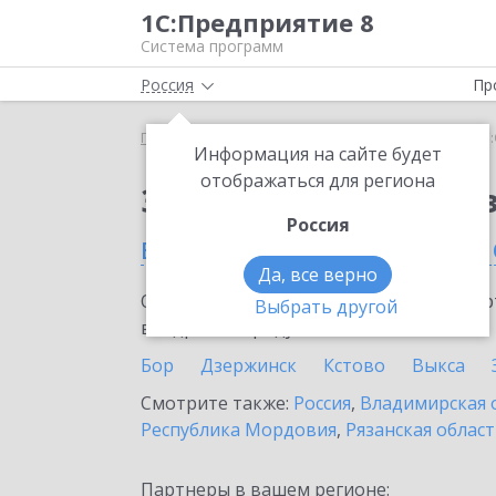
1С:Предприятие 8
Система программ
Россия
Пр
Главная
Сервисы ИТС
1С:Онлайн-заказы
1С
Информация на сайте будет
отображаться для региона
Заказать 1С:Онлайн-
Россия
в Нижегородской обла
Да, все верно
Ознакомьтесь с информационными карт
Выбрать другой
внедрение продукта.
Бор
Дзержинск
Кстово
Выкса
Смотрите также:
Россия
,
Владимирская 
Республика Мордовия
,
Рязанская облас
Партнеры в вашем регионе: