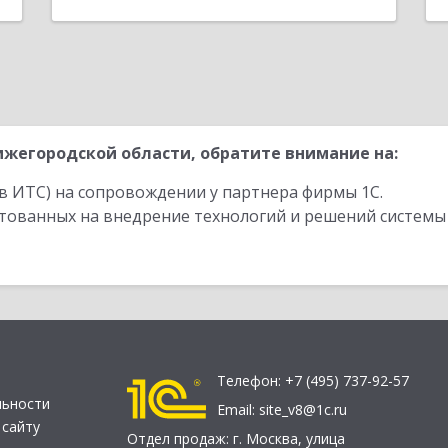
жегородской области, обратите внимание на:
в ИТС) на сопровождении у партнера фирмы 1С.
стованных на внедрение технологий и решений системы
Телефон:
+7 (495) 737-92-57
льности
Email:
site_v8@1c.ru
 сайту
Отдел продаж:
г. Москва
,
улица