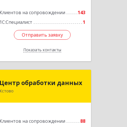
Клиентов на сопровождении
143
Подробнее
1С:Специалист
1
Отправить заявку
Отправить заявку
Показать контакты
Назад
Центр обработки данных
Центр обработки данных
Кстово
607650, Нижегородская обл, Кстово г,
Победы пр-кт, дом № 14
Подробнее
Клиентов на сопровождении
88