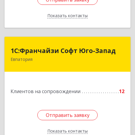
Показать контакты
Назад
1С:Франчайзи Софт Юго-Запад
1С:Франчайзи Софт Юго-Запад
Евпатория
297407, Крым Респ, Евпатория г, Победы пр-кт,
дом № 13, кв.45
Подробнее
Клиентов на сопровождении
12
Отправить заявку
Отправить заявку
Показать контакты
Назад