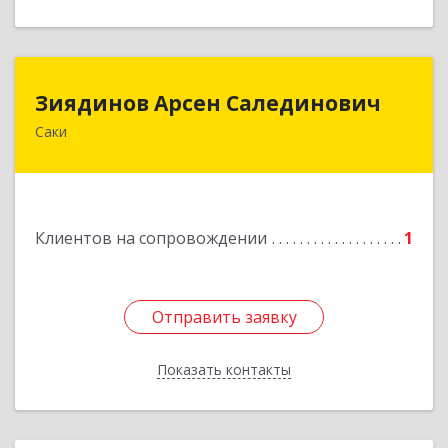
Зиядинов Арсен Салединович
Зиядинов Арсен Салединович
Саки
г.Саки, Интернациональная, 5/2, кв.1
Подробнее
Клиентов на сопровождении
1
Отправить заявку
Отправить заявку
Показать контакты
Назад