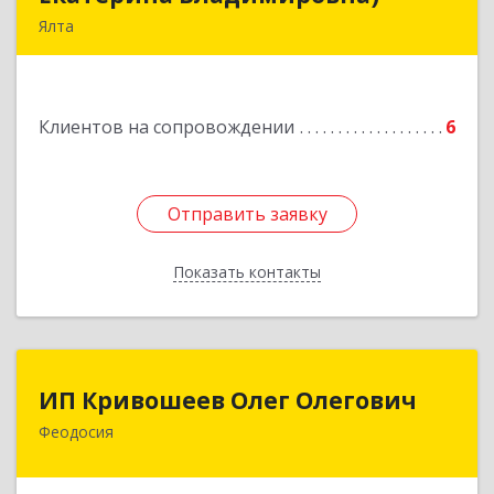
Ялта
98600, г. Ялта, ул. Свердлова, 24
Подробнее
Клиентов на сопровождении
6
Отправить заявку
Отправить заявку
Показать контакты
Назад
ИП Кривошеев Олег Олегович
ИП Кривошеев Олег Олегович
Феодосия
Подробнее