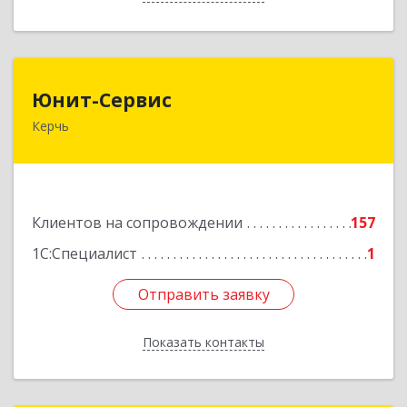
Юнит-Сервис
Юнит-Сервис
Керчь
298300, Крым Респ, Керчь г, Кооперативный
пер, дом № 26
Подробнее
Клиентов на сопровождении
157
1С:Специалист
1
Отправить заявку
Отправить заявку
Показать контакты
Назад