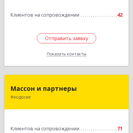
Клиентов на сопровождении
42
Отправить заявку
Отправить заявку
Показать контакты
Назад
Массон и партнеры
Массон и партнеры
Феодосия
298112, Крым Респ, Феодосия г, Крымская ул,
дом № 31
Подробнее
Клиентов на сопровождении
71