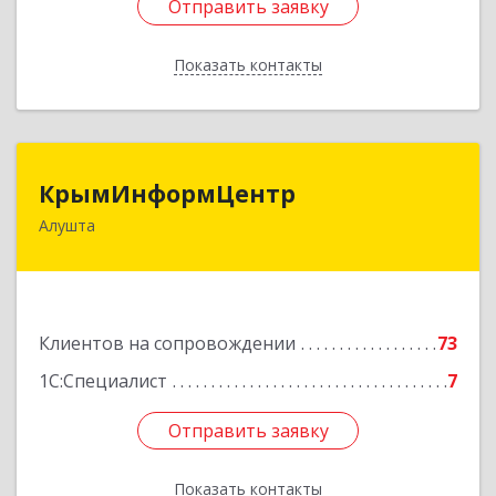
Отправить заявку
Отправить заявку
Показать контакты
Назад
КрымИнформЦентр
КрымИнформЦентр
Алушта
298500, Крым Респ, Алушта г, Горького ул, дом
№ 34А, оф.7
Подробнее
Клиентов на сопровождении
73
1С:Специалист
7
Отправить заявку
Отправить заявку
Показать контакты
Назад