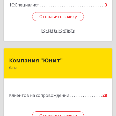
1С:Специалист
3
Отправить заявку
Отправить заявку
Показать контакты
Назад
Компания "Юнит"
Компания "Юнит"
Ялта
298600, Крым Респ, Ялта г, Васильева ул, дом №
16, оф.400
Подробнее
Клиентов на сопровождении
28
Отправить заявку
Отправить заявку