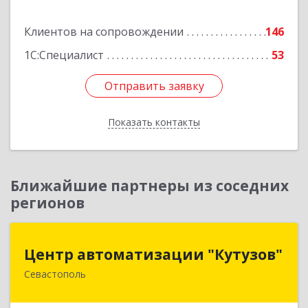
Подробнее
Клиентов на сопровождении
146
1С:Специалист
53
Отправить заявку
Отправить заявку
Показать контакты
Назад
Ближайшие партнеры из соседних
регионов
Центр автоматизации "Кутузов"
Центр автоматизации "Кутузов"
Севастополь
299011, Севастополь г, Генерала Петрова ул,
дом № 20, корпус 1, оф.1