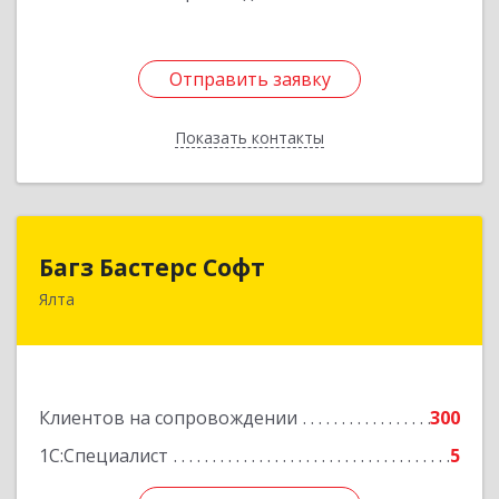
Отправить заявку
Отправить заявку
Показать контакты
Назад
Багз Бастерс Софт
Багз Бастерс Софт
Ялта
298603, Крым Респ, Ялта г, Свердлова ул, дом №
34
Подробнее
Клиентов на сопровождении
300
1С:Специалист
5