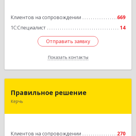
Подробнее
Клиентов на сопровождении
669
1С:Специалист
14
Отправить заявку
Отправить заявку
Показать контакты
Назад
Правильное решение
Правильное решение
Керчь
298330, Крым Респ, Керчь г, Адмиралтейский
проезд, дом № 1
Подробнее
Клиентов на сопровождении
270