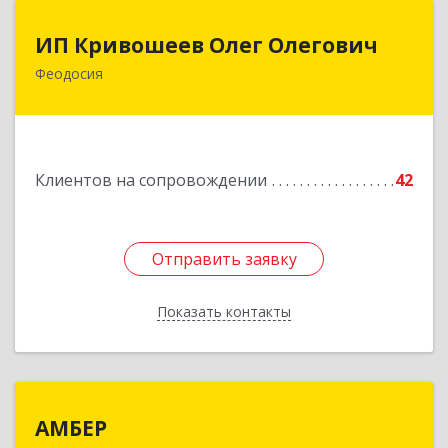
ИП Кривошеев Олег Олегович
ИП Кривошеев Олег Олегович
Феодосия
Подробнее
Клиентов на сопровождении
42
Отправить заявку
Отправить заявку
Показать контакты
Назад
АМБЕР
АМБЕР