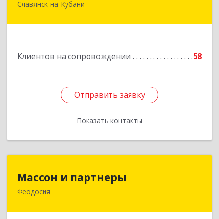
Славянск-на-Кубани
353562, Краснодарский край, Славянский р-н,
Славянск-на-Кубани г, Крупской ул, дом № 12
Подробнее
Клиентов на сопровождении
58
Отправить заявку
Отправить заявку
Показать контакты
Назад
Массон и партнеры
Массон и партнеры
Феодосия
298112, Крым Респ, Феодосия г, Крымская ул,
дом № 31