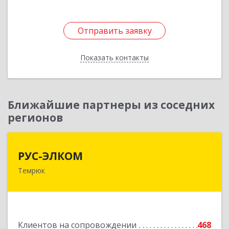
Отправить заявку
Отправить заявку
Показать контакты
Назад
Ближайшие партнеры из соседних
регионов
РУС-ЭЛКОМ
РУС-ЭЛКОМ
Темрюк
353500, Краснодарский край, Темрюкский р-н,
Темрюк г, Ленина ул, дом № 104
Подробнее
Клиентов на сопровождении
468