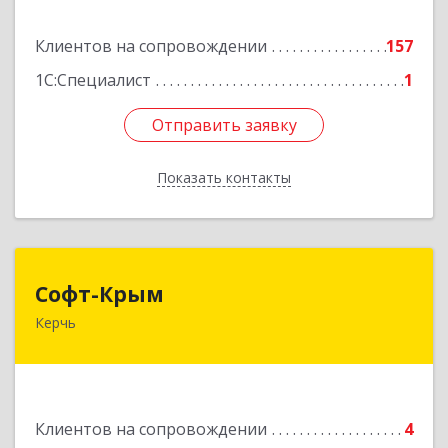
Подробнее
Клиентов на сопровождении
157
1С:Специалист
1
Отправить заявку
Отправить заявку
Показать контакты
Назад
Софт-Крым
Софт-Крым
Керчь
Республика Калмыкия, г. Элиста, ул. Губаревича,
5, офис 304
Подробнее
Клиентов на сопровождении
4