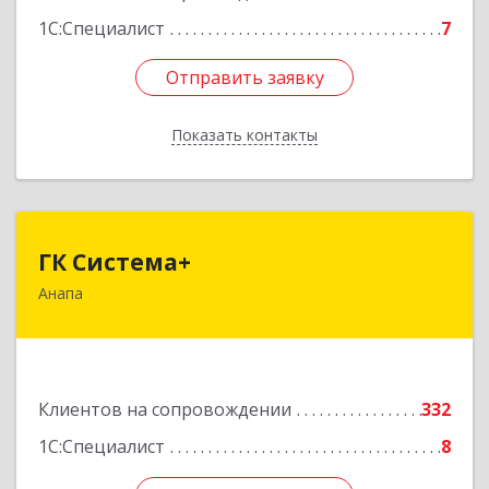
1С:Специалист
7
Отправить заявку
Отправить заявку
Показать контакты
Назад
ГК Система+
ГК Система+
Анапа
353450, Краснодарский край, Анапский р-н,
Анапа г, Лермонтова ул, дом № 116, корпус Г,
оф.7
Подробнее
Клиентов на сопровождении
332
1С:Специалист
8