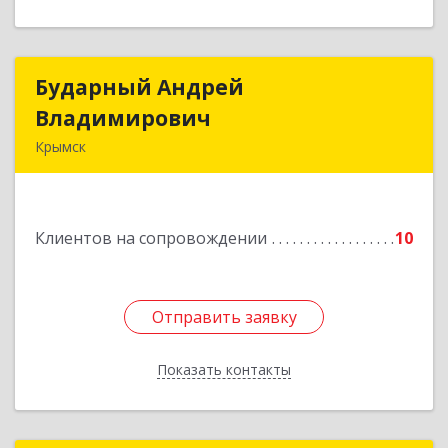
Бударный Андрей
Бударный Андрей
Владимирович
Владимирович
Крымск
353389, Краснодарский край, Крымск г,
Революционная ул, дом № 47
Клиентов на сопровождении
10
Подробнее
Отправить заявку
Отправить заявку
Показать контакты
Назад