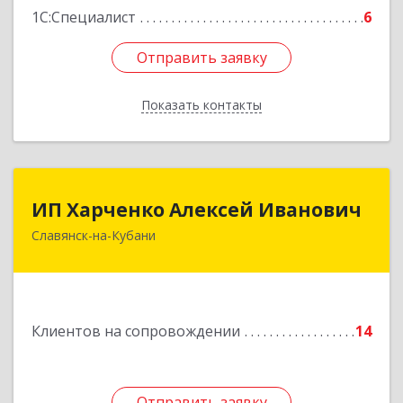
1С:Специалист
6
Отправить заявку
Отправить заявку
Показать контакты
Назад
ИП Харченко Алексей Иванович
ИП Харченко Алексей Иванович
Славянск-на-Кубани
353 579, Краснодарский край, ст.Петровская,
ул.Кирпичная д.32
Подробнее
Клиентов на сопровождении
14
Отправить заявку
Отправить заявку