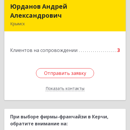
Юрданов Андрей
Юрданов Андрей
Александрович
Александрович
Крымск
353384 Краснодарский край г. Крымск ул.
Юбилейная 8
Клиентов на сопровождении
3
Подробнее
Отправить заявку
Отправить заявку
Показать контакты
Назад
При выборе фирмы-франчайзи в Керчи,
обратите внимание на: