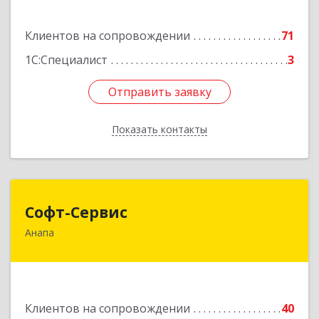
Подробнее
Клиентов на сопровождении
71
1С:Специалист
3
Отправить заявку
Отправить заявку
Показать контакты
Назад
Софт-Сервис
Софт-Сервис
Анапа
353440, Краснодарский край, Анапский р-н,
Анапа г, Владимирская ул, дом № 140, кв.93
Подробнее
Клиентов на сопровождении
40