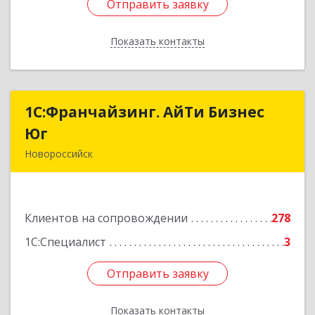
Отправить заявку
Отправить заявку
Показать контакты
Назад
1С:Франчайзинг. АйТи Бизнес
1С:Франчайзинг. АйТи Бизнес
Юг
Юг
Новороссийск
353907, Краснодарский край, Новороссийск г,
Видова ул, дом № 65, оф.2
Клиентов на сопровождении
278
Подробнее
1С:Специалист
3
Отправить заявку
Отправить заявку
Показать контакты
Назад