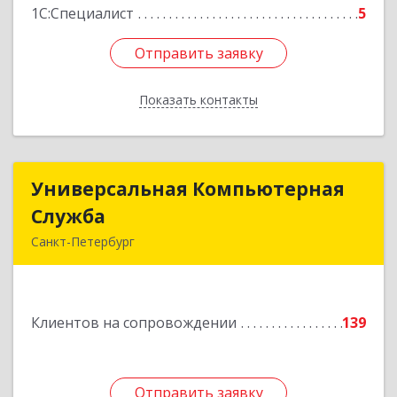
1С:Специалист
5
Отправить заявку
Отправить заявку
Показать контакты
Назад
Универсальная Компьютерная
Универсальная Компьютерная
Служба
Служба
Санкт-Петербург
192007, Санкт-Петербург г, Тамбовская ул, дом
№ 12, корпус В, кв.31
Клиентов на сопровождении
139
Подробнее
Отправить заявку
Отправить заявку