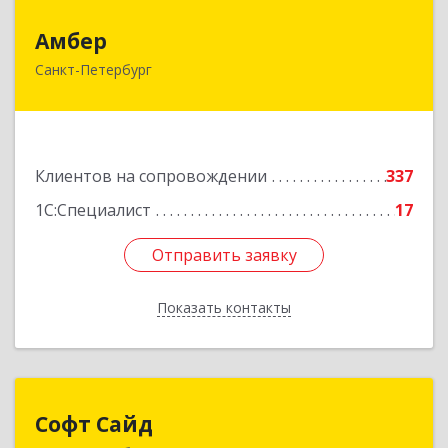
Амбер
Амбер
Санкт-Петербург
191119, Санкт-Петербург г, Правды ул, дом №
16
Подробнее
Клиентов на сопровождении
337
1С:Специалист
17
Отправить заявку
Отправить заявку
Показать контакты
Назад
Софт Сайд
Софт Сайд