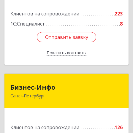
Подробнее
Клиентов на сопровождении
223
1С:Специалист
8
Отправить заявку
Отправить заявку
Показать контакты
Назад
Бизнес-Инфо
Бизнес-Инфо
Санкт-Петербург
191119, Санкт-Петербург г, Константина
Заслонова ул, дом № 7, литера А, пом.17-Н,
часть 3,4,5
Подробнее
Клиентов на сопровождении
126