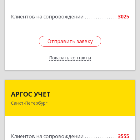
Подробнее
Клиентов на сопровождении
3025
Отправить заявку
Отправить заявку
Показать контакты
Назад
АРГОС УЧЕТ
АРГОС УЧЕТ
Санкт-Петербург
196191, Санкт-Петербург г, Конституции пл,
дом № 7, оф.416
Подробнее
Клиентов на сопровождении
3555