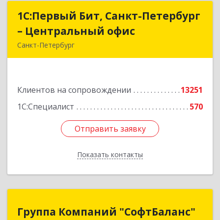
1С:Первый Бит, Санкт-Петербург
1С:Первый Бит, Санкт-Петербург
– Центральный офис
– Центральный офис
Санкт-Петербург
г.Санкт-Петербург, Невский проспект, 10
Подробнее
Клиентов на сопровождении
13251
1С:Специалист
570
Отправить заявку
Отправить заявку
Показать контакты
Назад
Группа Компаний "СофтБаланс"
Группа Компаний "СофтБаланс"