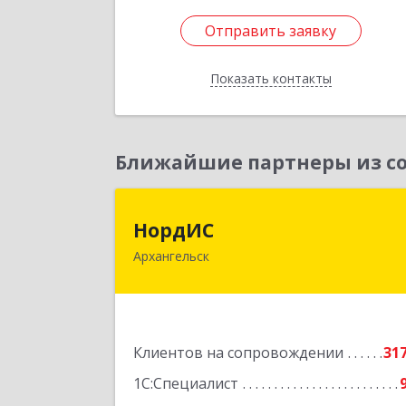
Отправить заявку
Отправить заявку
Показать контакты
Назад
Ближайшие партнеры из со
НордИ
НордИС
Архангельск
163071, Архангельская обл
Архангельск г, Гайдара ул, дом № 55
оф.1
Подробне
Клиентов на сопровождении
31
1С:Специалист