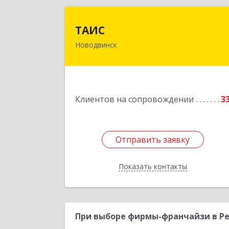
ТАИ
ТАИС
Новодвинск
164902, Архангельская обл
Новодвинск г, Димитрова ул, дом 
4
Подробне
Клиентов на сопровождении
3
Отправить заявку
Отправить заявку
Показать контакты
Назад
При выборе фирмы-франчайзи в Ре