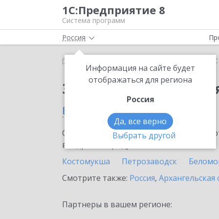
1С:Предприятие 8
Система программ
Россия
Пр
Главная
Сервисы ИТС
1С-Облачная касса
1С
Информация на сайте будет
отображаться для региона
Заказать 1С-Облачная
Россия
в Республике Карелия
Да, все верно
Ознакомьтесь с информационными карт
Выбрать другой
внедрение продукта.
Костомукша
Петрозаводск
Беломо
Смотрите также:
Россия
,
Архангельская 
Партнеры в вашем регионе: