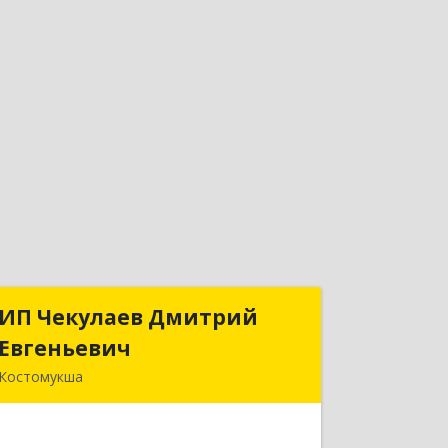
ИП Чекулаев Дмитрий
ИП Чекулаев Дмитрий
Евгеньевич
Евгеньевич
Костомукша
Подробнее