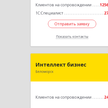
Клиентов на сопровождении
125
1С:Специалист
2
Отправить заявку
Отправить заявку
Показать контакты
Назад
Интеллект бизне
Интеллект бизнес
Беломорск
г. Беломорск, Портовое шоссе, д.
Подробне
Клиентов на сопровождении
2