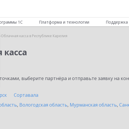
ограммы 1С
Платформа и технологии
Поддержка 
-Облачная касса в Республике Карелия
 касса
очками, выберите партнёра и отправьте заявку на ко
рск
Сортавала
область
,
Вологодская область
,
Мурманская область
,
Сан