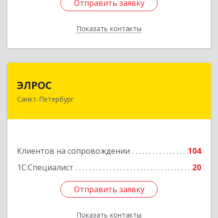
Отправить заявку
Отправить заявку
Показать контакты
Назад
ЭЛРОС
ЭЛРОС
Санкт-Петербург
191024, Санкт-Петербург г, Тележная ул, дом №
22, кв.6
Подробнее
Клиентов на сопровождении
104
1С:Специалист
20
Отправить заявку
Отправить заявку
Показать контакты
Назад