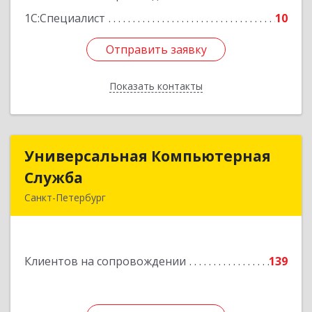
1С:Специалист
10
Отправить заявку
Отправить заявку
Показать контакты
Назад
Универсальная Компьютерная
Универсальная Компьютерная
Служба
Служба
Санкт-Петербург
192007, Санкт-Петербург г, Тамбовская ул, дом
№ 12, корпус В, кв.31
Клиентов на сопровождении
139
Подробнее