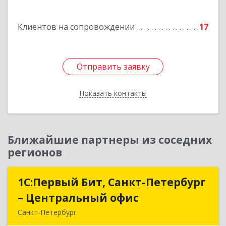
Подробнее
Клиентов на сопровождении
17
Отправить заявку
Отправить заявку
Показать контакты
Назад
Ближайшие партнеры из соседних
регионов
1С:Первый Бит, Санкт-Петербург
1С:Первый Бит, Санкт-Петербург
– Центральный офис
– Центральный офис
Санкт-Петербург
г.Санкт-Петербург, Невский проспект, 10