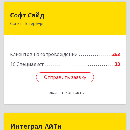
Софт Сайд
Софт Сайд
Санкт-Петербург
190020, Санкт-Петербург г, Рижский пр, дом №
58, оф.301
Подробнее
Клиентов на сопровождении
263
1С:Специалист
33
Отправить заявку
Отправить заявку
Показать контакты
Назад
Интеграл-АйТи
Интеграл-АйТи