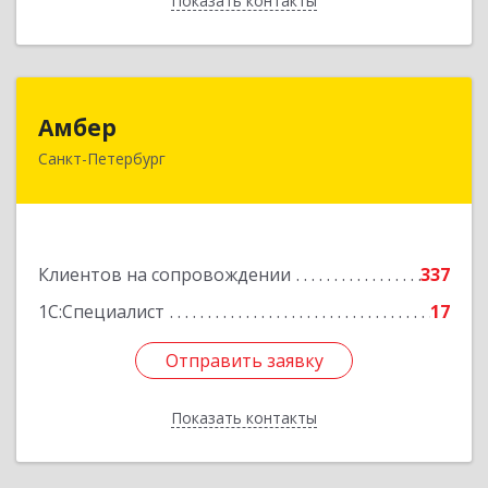
Показать контакты
Назад
Амбер
Амбер
Санкт-Петербург
191119, Санкт-Петербург г, Правды ул, дом №
16
Подробнее
Клиентов на сопровождении
337
1С:Специалист
17
Отправить заявку
Отправить заявку
Показать контакты
Назад