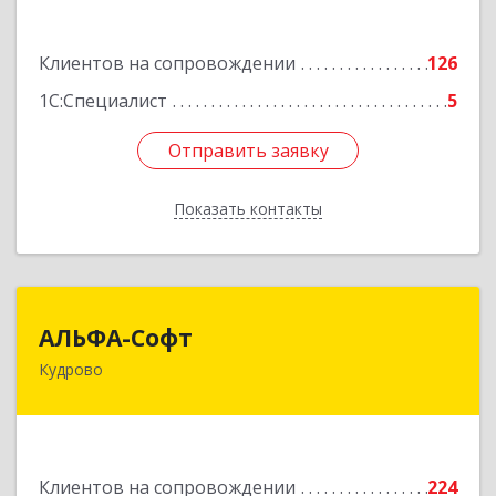
часть 3,4,5
Подробнее
Клиентов на сопровождении
126
1С:Специалист
5
Отправить заявку
Отправить заявку
Показать контакты
Назад
АЛЬФА-Софт
АЛЬФА-Софт
Кудрово
188692, Ленинградская обл, Всеволожский м.р-
н, г.п.Заневское, Кудрово г, Пражская ул, дом №
3, кв.305
Подробнее
Клиентов на сопровождении
224