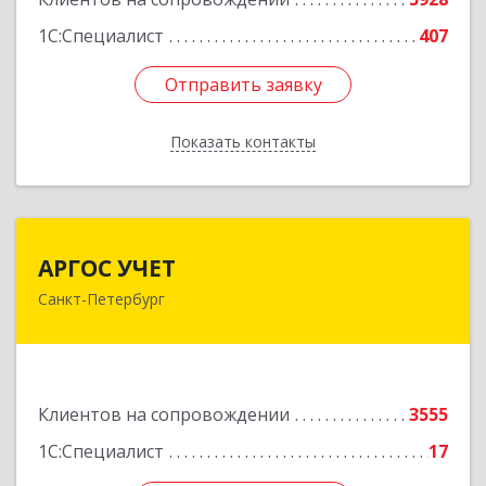
1С:Специалист
407
Отправить заявку
Отправить заявку
Показать контакты
Назад
АРГОС УЧЕТ
АРГОС УЧЕТ
Санкт-Петербург
196191, Санкт-Петербург г, Конституции пл,
дом № 7, оф.416
Подробнее
Клиентов на сопровождении
3555
1С:Специалист
17