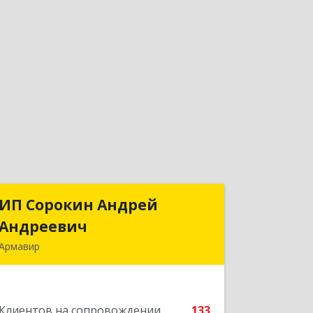
ИП Сорокин Андрей
ИП Сорокин Андрей
Андреевич
Андреевич
Армавир
352900, Краснодарский край,
Армавир г, Ф.Энгельса ул, дом № 25,
кв.309
Клиентов на сопровождении
133