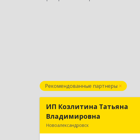
Рекомендованные партнеры
ИП Козлитина Татьяна
ИП Козлитина Татьян
Владимировна
Владимировн
Новоалександровск
356000, Ставропольский край
Новоалександровск г, Гайдара пер