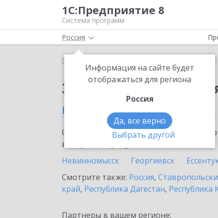
1С:Предприятие 8
Система программ
Россия
Пр
Главная
Сервисы ИТС
1С-Облачная касса
1С
Информация на сайте будет
отображаться для региона
Заказать 1С-Облачная
Россия
в Новоалександровске
Да, все верно
Ознакомьтесь с информационными карт
Выбрать другой
внедрение продукта.
Невинномысск
Георгиевск
Ессенту
Смотрите также:
Россия
,
Ставропольски
край
,
Республика Дагестан
,
Республика 
Партнеры в вашем регионе: