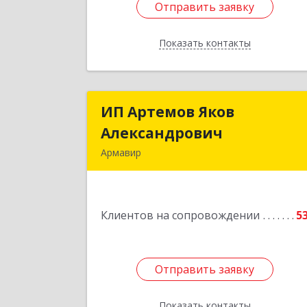
Отправить заявку
Отправить заявку
Показать контакты
Назад
ИП Артемов Яков
ИП Артемов Яко
Александрович
Александрови
Армавир
Подробне
Клиентов на сопровождении
5
Отправить заявку
Отправить заявку
Показать контакты
Назад