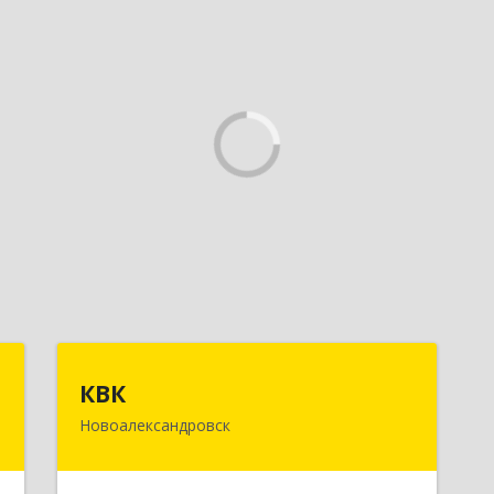
а
КВК
КВК
а
Новоалександровск
356000, Ставропольский край,
Новоалександровск г, Маршала
,
Жукова ул, дом № 50
,