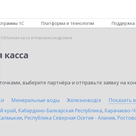
ограммы 1С
Платформа и технологии
Поддержка 
-Облачная касса в Новоалександровске
 касса
очками, выберите партнёра и отправьте заявку на ко
ки
Минеральные воды
Железноводск
Показать 
й край
,
Кабардино-Балкарская Республика
,
Карачаево-Ч
Калмыкия
,
Республика Северная Осетия - Алания
,
Ростовс