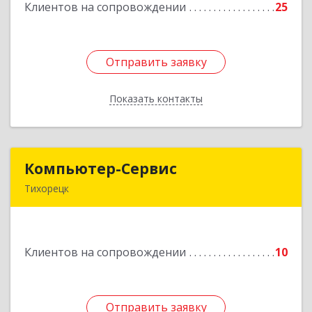
Клиентов на сопровождении
25
Подробнее
Отправить заявку
Отправить заявку
Показать контакты
Назад
Компьютер-Сервис
Компьютер-Сервис
Тихорецк
352040, Краснодарский край, Павловский р-н,
Павловская ст-ца, Горького ул, дом № 271
Клиентов на сопровождении
10
Подробнее
Отправить заявку
Отправить заявку