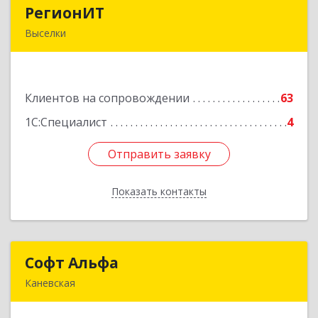
РегионИТ
РегионИТ
Выселки
353103, Краснодарский край, м.р-н
Выселковский, с.п. Выселковское, Выселки ст-
ца, Рябиновая (Дорожник тер. ДПК) ул, дом №
Клиентов на сопровождении
173/1
63
1С:Специалист
4
Подробнее
Отправить заявку
Отправить заявку
Показать контакты
Назад
Софт Альфа
Софт Альфа
Каневская
353730, Краснодарский край, Каневской р-н,
Каневская ст-ца, Нестеренко ул, дом № 81