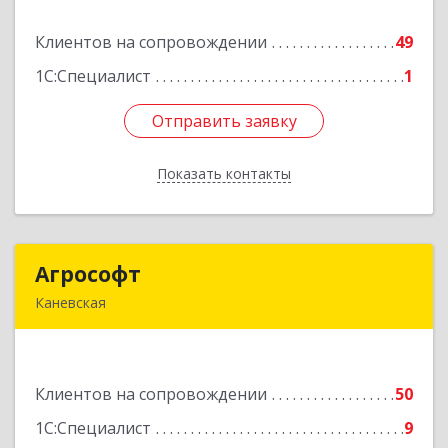
Клиентов на сопровождении
49
Подробнее
1С:Специалист
1
Отправить заявку
Отправить заявку
Показать контакты
Назад
Агрософт
Агрософт
Каневская
353730, Краснодарский край, Каневская ст-ца,
Гагарина ул, дом № 13
Клиентов на сопровождении
50
Подробнее
1С:Специалист
9