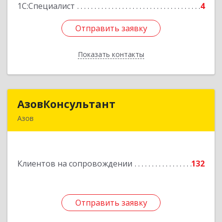
1С:Специалист
4
Отправить заявку
Отправить заявку
Показать контакты
Назад
АзовКонсультант
АзовКонсультант
Азов
346780, Ростовская обл, Азов г, Петровский б-р,
дом № 5
Клиентов на сопровождении
132
Подробнее
Отправить заявку
Отправить заявку