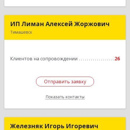
ИП Лиман Алексей Жоржович
ИП Лиман Алексей Жоржович
Тимашевск
352731, Краснодарский край, Тимашевский р-н,
Комсомольский п, Мира ул, дом № 76
Клиентов на сопровождении
26
Подробнее
Отправить заявку
Отправить заявку
Показать контакты
Назад
Железняк Игорь Игоревич
Железняк Игорь Игоревич