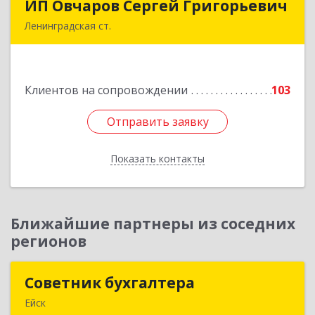
ИП Овчаров Сергей Григорьевич
ИП Овчаров Сергей Григорьевич
Ленинградская ст.
353740, Краснодарский край, Ленинградский р-
н, Ленинградская ст-ца, Космонавтов ул, дом
№ 73
Клиентов на сопровождении
103
Подробнее
Отправить заявку
Отправить заявку
Показать контакты
Назад
Ближайшие партнеры из соседних
регионов
Советник бухгалтера
Советник бухгалтера
Ейск