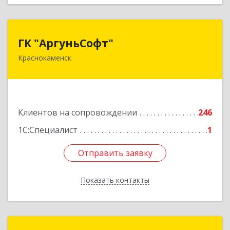
ГК "АргуньСофт"
ГК "АргуньСофт"
Краснокаменск
674673, Забайкальский край, Краснокаменский
р-н, Краснокаменск г, Строителей пр-кт,
"Бизнес-центр",3-й этаж
Подробнее
Клиентов на сопровождении
246
1С:Специалист
1
Отправить заявку
Отправить заявку
Показать контакты
Назад