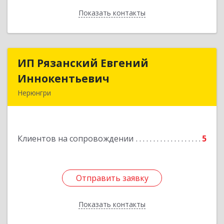
Показать контакты
Назад
ИП Рязанский Евгений
ИП Рязанский Евгений
Иннокентьевич
Иннокентьевич
Нерюнгри
678967, Саха /Якутия/ Респ, Нерюнгри г,
Дружбы Народов пр-кт, дом № 14
Клиентов на сопровождении
5
Подробнее
Отправить заявку
Отправить заявку
Показать контакты
Назад