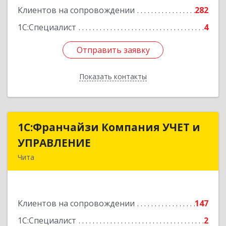
Клиентов на сопровождении
282
1С:Специалист
4
Отправить заявку
Отправить заявку
Показать контакты
Назад
1С:Франчайзи Компания УЧЕТ и
1С:Франчайзи Компания УЧЕТ и
УПРАВЛЕНИЕ
УПРАВЛЕНИЕ
Чита
672038, Забайкальский край, Чита г, Нагорная
ул, дом № 81а, пом.1
Клиентов на сопровождении
147
Подробнее
1С:Специалист
2