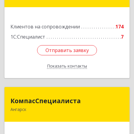
строение 3, оф.104
Подробнее
Клиентов на сопровождении
174
1С:Специалист
7
Отправить заявку
Отправить заявку
Показать контакты
Назад
КомпасСпециалиста
КомпасСпециалиста
Ангарск
665826, Иркутская обл, Ангарск г, 12А мкр, дом
№ 7, 86
Подробнее