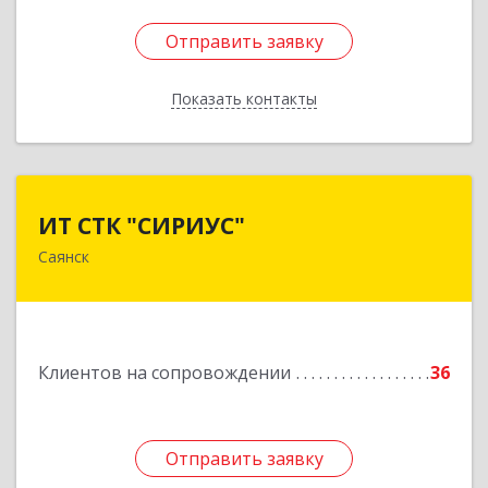
Отправить заявку
Отправить заявку
Показать контакты
Назад
ИТ СТК "СИРИУС"
ИТ СТК "СИРИУС"
Саянск
666303, Иркутская обл, Саянск г, Юбилейный
мкр, дом № 38
Подробнее
Клиентов на сопровождении
36
Отправить заявку
Отправить заявку