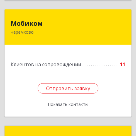
Мобиком
Мобиком
Черемхово
Подробнее
Клиентов на сопровождении
11
Отправить заявку
Отправить заявку
Показать контакты
Назад
МЕДИАЛАЙН (ИП Катаев В. Б.)