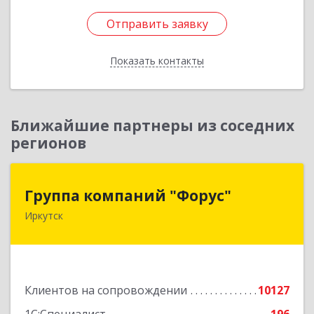
Отправить заявку
Отправить заявку
Показать контакты
Назад
Ближайшие партнеры из соседних
регионов
Группа компаний "Форус"
Группа компаний "Форус"
Иркутск
664007, Иркутская обл, Иркутск г, Ямская ул,
дом № 1, корпус 1, оф.1
Подробнее
Клиентов на сопровождении
10127