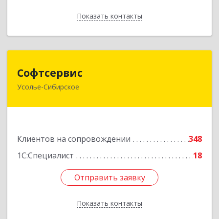
Показать контакты
Назад
Софтсервис
Софтсервис
Усолье-Сибирское
665451, Иркутская обл, Усолье-Сибирское г,
Интернациональная ул, дом № 87
Подробнее
Клиентов на сопровождении
348
1С:Специалист
18
Отправить заявку
Отправить заявку
Показать контакты
Назад