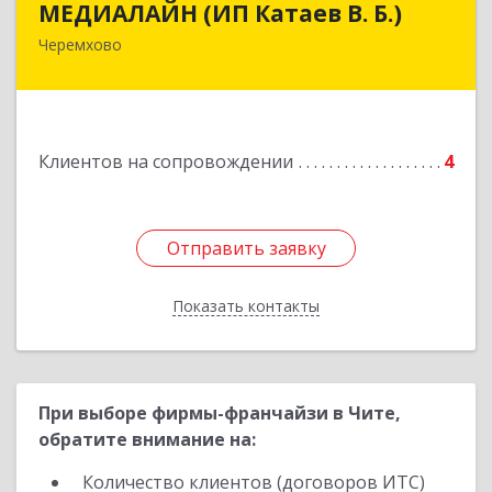
МЕДИАЛАЙН (ИП Катаев В. Б.)
Черемхово
665413, Иркутская обл, Черемхово г, Ленина ул,
дом № 5, оф.328
Подробнее
Клиентов на сопровождении
4
Отправить заявку
Отправить заявку
Показать контакты
Назад
При выборе фирмы-франчайзи в Чите,
обратите внимание на:
Количество клиентов (договоров ИТС)