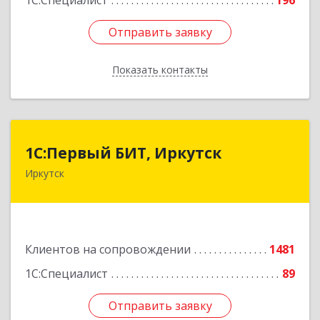
1С:Специалист
196
Отправить заявку
Отправить заявку
Показать контакты
Назад
1С:Первый БИТ, Иркутск
1С:Первый БИТ, Иркутск
Иркутск
664007, Иркутская обл, Иркутск г, Декабрьских
Событий ул, дом № 125, оф.500
Подробнее
Клиентов на сопровождении
1481
1С:Специалист
89
Отправить заявку
Отправить заявку