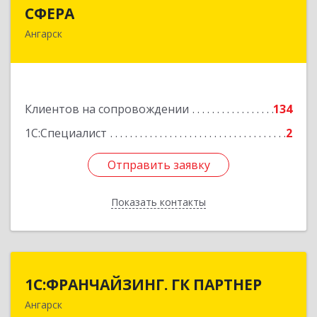
СФЕРА
СФЕРА
Ангарск
665816, Иркутская обл, Ангарск г, 177-й кв-л,
дом № 6, оф.159
Подробнее
Клиентов на сопровождении
134
1С:Специалист
2
Отправить заявку
Отправить заявку
Показать контакты
Назад
1С:ФРАНЧАЙЗИНГ. ГК ПАРТНЕР
1С:ФРАНЧАЙЗИНГ. ГК ПАРТНЕР
Ангарск
665813, Иркутская обл, Ангарск г, 81 кв-л,