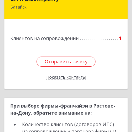
Батайск
Подробнее
Клиентов на сопровождении
1
Отправить заявку
Отправить заявку
Показать контакты
Назад
При выборе фирмы-франчайзи в Ростове-
на-Дону, обратите внимание на:
Количество клиентов (договоров ИТС)
на сопровождении у партнера фирмы 1С.