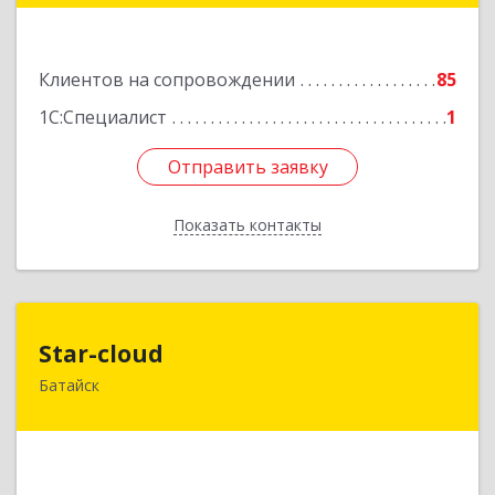
Подробнее
Клиентов на сопровождении
85
1С:Специалист
1
Отправить заявку
Отправить заявку
Показать контакты
Назад
Star-cloud
Star-cloud
Батайск
346880, Ростовская обл, Батайск г, Фермерская
ул, дом № 16, оф.8
Подробнее