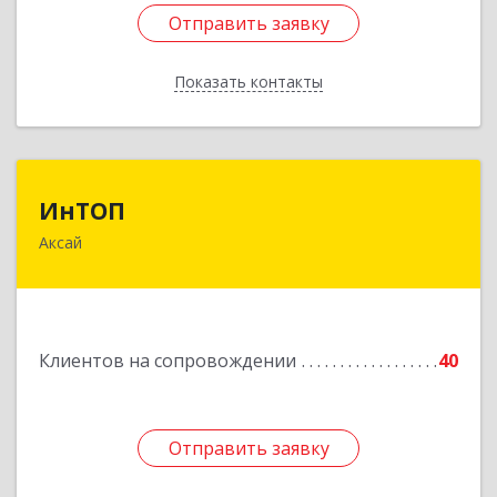
Отправить заявку
Отправить заявку
Показать контакты
Назад
ИнТОП
ИнТОП
Аксай
344000, Ростов-на-Дону г, Буденновский пр-кт,
дом № 80, оф.1004
Подробнее
Клиентов на сопровождении
40
Отправить заявку
Отправить заявку