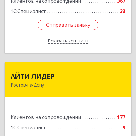
Клиентов на сопровождении
367
1С:Специалист
33
Отправить заявку
Отправить заявку
Показать контакты
Назад
АЙТИ ЛИДЕР
АЙТИ ЛИДЕР
Ростов-на-Дону
344065, Ростовская обл, Ростов-на-Дону г,
Беломорский пер, дом № 98, оф.206
Подробнее
Клиентов на сопровождении
177
1С:Специалист
9