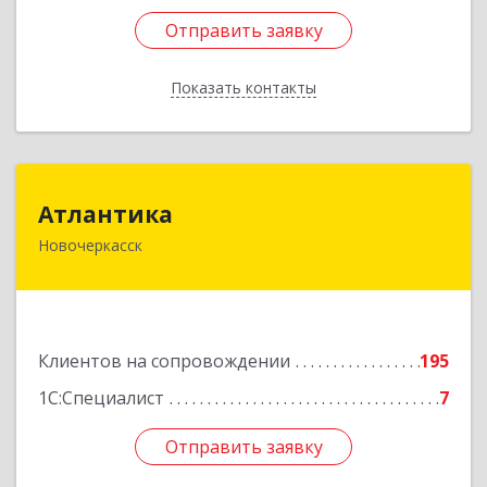
Отправить заявку
Отправить заявку
Показать контакты
Назад
Атлантика
Атлантика
Новочеркасск
346428, Ростовская обл, Новочеркасск г,
Кривопустенко пер, домовладение № 4А, пом.1
Подробнее
Клиентов на сопровождении
195
1С:Специалист
7
Отправить заявку
Отправить заявку