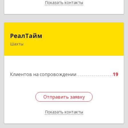
Показать контакты
Назад
РеалТайм
РеалТайм
Шахты
346504, Ростовская обл, Шахты г,
Чернышевского ул, дом № 42
Подробнее
Клиентов на сопровождении
19
Отправить заявку
Отправить заявку
Показать контакты
Назад