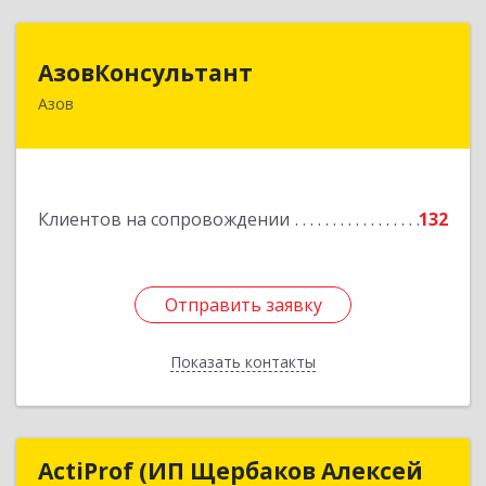
АзовКонсультант
АзовКонсультант
Азов
346780, Ростовская обл, Азов г, Петровский б-р,
дом № 5
Подробнее
Клиентов на сопровождении
132
Отправить заявку
Отправить заявку
Показать контакты
Назад
ActiProf (ИП Щербаков Алексей
ActiProf (ИП Щербаков Алексей