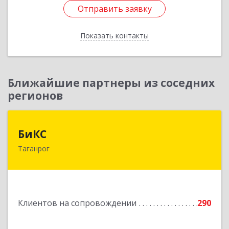
Отправить заявку
Отправить заявку
Показать контакты
Назад
Ближайшие партнеры из соседних
регионов
БиКС
БиКС
Таганрог
347900, Ростовская обл, Таганрог г, Фрунзе ул,
дом № 74, кв.1
Подробнее
Клиентов на сопровождении
290