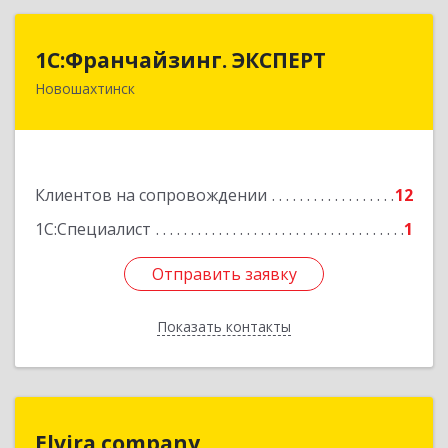
1С:Франчайзинг. ЭКСПЕРТ
1С:Франчайзинг. ЭКСПЕРТ
Новошахтинск
346901, Ростовская обл, Новошахтинск г,
Куйбышева ул, дом № 6, кв.2
Подробнее
Клиентов на сопровождении
12
1С:Специалист
1
Отправить заявку
Отправить заявку
Показать контакты
Назад
Elvira.company
Elvira.company