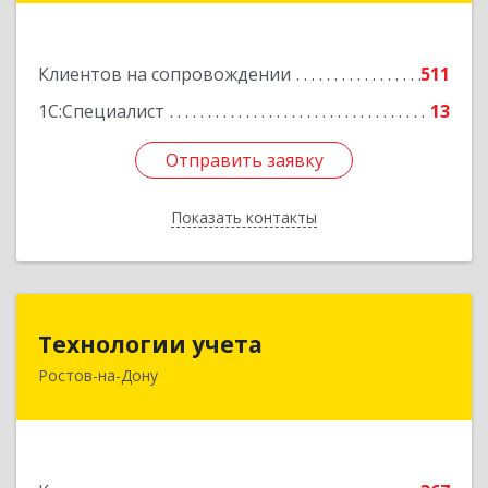
47Б
Подробнее
Клиентов на сопровождении
511
1С:Специалист
13
Отправить заявку
Отправить заявку
Показать контакты
Назад
Технологии учета
Технологии учета
Ростов-на-Дону
344064, Ростовская обл, Ростов-на-Дону г,
Вавилова ул, дом № 68, оф.309
Подробнее