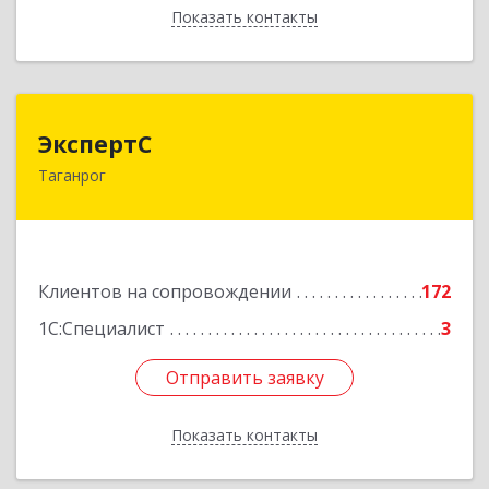
Показать контакты
Назад
ЭкспертС
ЭкспертС
Таганрог
347905, Ростовская обл, Таганрог г,
Социалистическая ул, дом № 2, оф.300
Подробнее
Клиентов на сопровождении
172
1С:Специалист
3
Отправить заявку
Отправить заявку
Показать контакты
Назад