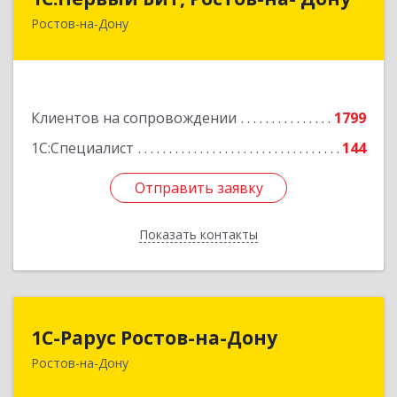
Ростов-на-Дону
344091, Ростовская обл, Ростов-на-Дону г,
Малиновского ул, дом № 3, корпус 1, пом.36
Подробнее
Клиентов на сопровождении
1799
1С:Специалист
144
Отправить заявку
Отправить заявку
Показать контакты
Назад
1С-Рарус Ростов-на-Дону
1С-Рарус Ростов-на-Дону
Ростов-на-Дону
344002, Ростовская обл, г.о. город Ростов-на-
Дону, Ростов-на-Дону г, Газетный пер, дом №