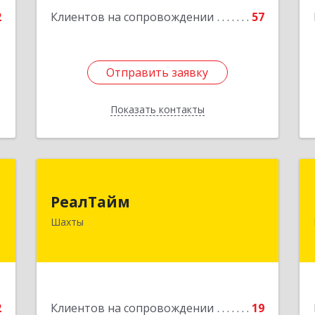
корпус 1, ком.19
2
Клиентов на сопровождении
57
Подробнее
Отправить заявку
Отправить заявку
Показать контакты
Назад
d
РеалТайм
РеалТайм
,
346504, Ростовская обл, Шахты г,
Шахты
8
Чернышевского ул, дом № 42
е
Подробнее
2
Клиентов на сопровождении
19