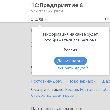
1С:Предприятие 8
Система программ
Россия
Пр
Главная
Сервисы ИТС
1С:МДЛП
1С:МДЛП в А
Информация на сайте будет
отображаться для региона
Заказать 1С:МДЛП
Россия
в Аксае
Да, все верно
Ознакомьтесь с информационными карт
Выбрать другой
внедрение продукта.
Ростов-на-Дону
Новочеркасск
Шах
Смотрите также:
Россия
,
Ростовская обл
Ставропольский край
Партнеры в вашем регионе: