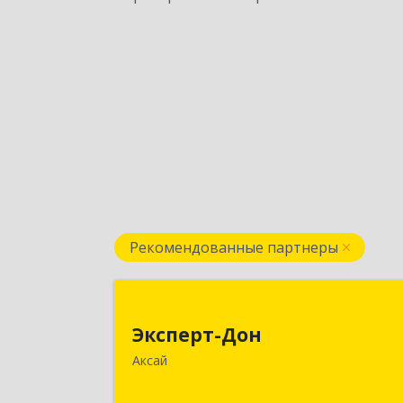
Рекомендованные партнеры
Эксперт-До
Эксперт-Дон
346720, Ростовская обл, Аксай г
Аксай
Буденного ул, дом № 136, оф.16-1