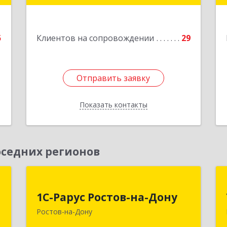
е
Подробнее
5
Клиентов на сопровождении
29
1
Отправить заявку
Отправить заявку
Показать контакты
Назад
седних регионов
-
1С-Рарус Ростов-на-Дону
у
1С-Рарус Ростов-на-Дону
344002, Ростовская обл, г.о. город
Ростов-на-Дону
Ростов-на-Дону, Ростов-на-Дону г,
-