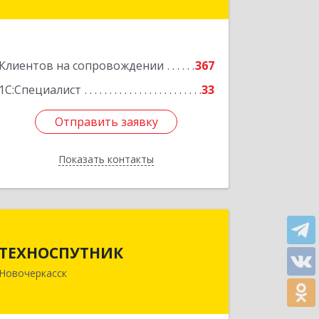
Подробнее
Клиентов на сопровождении
367
1С:Специалист
33
Отправить заявку
Отправить заявку
Показать контакты
Назад
ТЕХНОСПУТНИК
ТЕХНОСПУТНИК
346400, Ростовская обл, Новочеркасск
Новочеркасск
г, Фрунзе ул, дом № 69А/1А, этаж 1
Подробнее