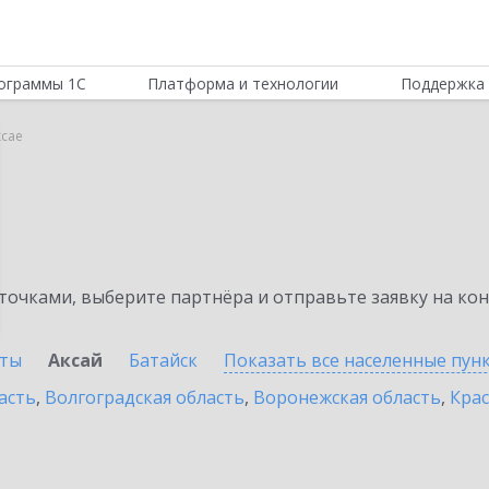
ограммы 1С
Платформа и технологии
Поддержка 
ксае
очками, выберите партнёра и отправьте заявку на ко
ты
Аксай
Батайск
Показать все населенные
пун
асть
,
Волгоградская область
,
Воронежская область
,
Крас