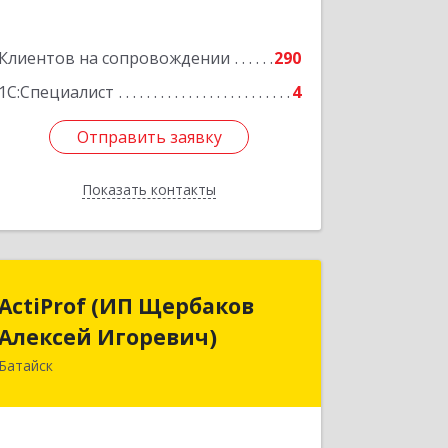
Клиентов на сопровождении
290
1С:Специалист
4
Отправить заявку
Отправить заявку
Показать контакты
Назад
ActiProf (ИП Щербаков
ActiProf (ИП Щербаков
Алексей Игоревич)
Алексей Игоревич)
Батайск
346885, Ростовская обл, Батайск г,
Огородная ул, дом № 97
Подробнее