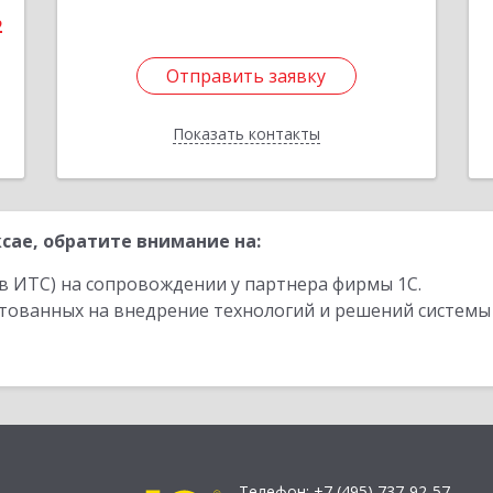
2
Отправить заявку
Отправить заявку
Показать контакты
Назад
сае, обратите внимание на:
в ИТС) на сопровождении у партнера фирмы 1С.
стованных на внедрение технологий и решений системы
Телефон:
+7 (495) 737-92-57