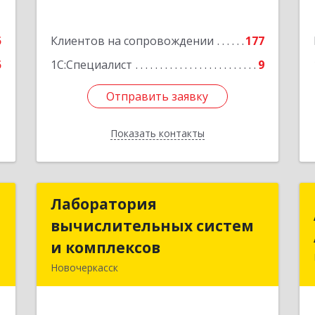
Подробнее
5
Клиентов на сопровождении
177
5
1С:Специалист
9
Отправить заявку
Отправить заявку
Показать контакты
Назад
т
Лаборатория
Лаборатория
вычислительных систем
вычислительных систем
,
и комплексов
и комплексов
5
Новочеркасск
346428, Ростовская обл, Новочеркасск
е
г, Михайловская ул, дом № 164А,