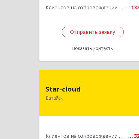
Клиентов на сопровождении
13
Отправить заявку
Отправить заявку
Показать контакты
Назад
Star-clou
Star-cloud
346880, Ростовская обл, Батайск г
Батайск
Фермерская ул, дом № 16, оф.
Подробне
Клиентов на сопровождении
3