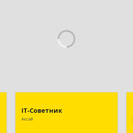
н
IT-Советник
IT-Советник
,
346720, Ростовская обл, Аксайский р-
Аксай
7
н, Аксай г, Западная ул, дом № 6