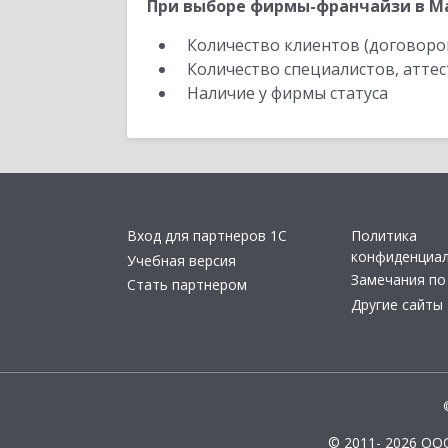
При выборе фирмы-франчайзи в Ма
Количество клиентов (договоро
Количество специалистов, атте
Наличие у фирмы статуса
Вход для партнеров 1С
Политика
конфиденциа
Учебная версия
Замечания по
Стать партнером
Другие сайты
© 2011- 2026 ОО