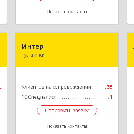
Показать контакты
Назад
а
Интер
Интер
а
Курганинск
352430, Краснодарский край,
Курганинск г, Матросова ул, дом №
-
151
,
2
Подробнее
2
Клиентов на сопровождении
35
е
1С:Специалист
1
Отправить заявку
Отправить заявку
Показать контакты
Назад