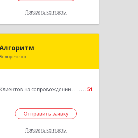
Показать контакты
Назад
Алгоритм
Алгоритм
Белореченск
352630, Краснодарский край,
Белореченский р-н, Белореченск г,
Гоголя ул, дом № 53, кв.75
Подробнее
Клиентов на сопровождении
51
Отправить заявку
Отправить заявку
Показать контакты
Назад