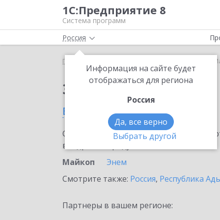
1С:Предприятие 8
Система программ
Россия
Пр
Главная
Сервисы ИТС
1С:МДЛП
1С:МДЛП в М
Информация на сайте будет
отображаться для региона
Заказать 1С:МДЛП
Россия
в Майкопе
Да, все верно
Ознакомьтесь с информационными карт
Выбрать другой
внедрение продукта.
Майкоп
Энем
Смотрите также:
Россия
,
Республика Ады
Партнеры в вашем регионе: