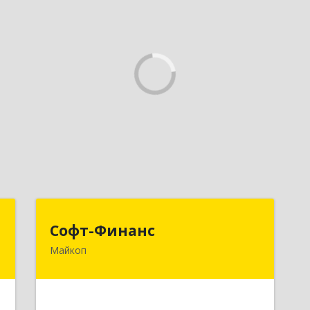
С
Софт-Финанс
Софт-Финанс
Майкоп
,
385006, Адыгея Респ, Майкоп г,
1
Калинина ул, дом № 210С
е
Подробнее