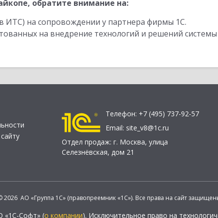
йкопе, обратите внимание на:
в ИТС) на сопровождении у партнера фирмы 1С.
стованных на внедрение технологий и решений системы
Телефон:
+7 (495) 737-92-57
льности
Email:
site_v8@1c.ru
 сайту
Отдел продаж:
г. Москва
,
улица
Селезнёвская, дом 21
© 2026 АО «Группа 1С» (правопреемник «1С»). Все права на сайт защищен
О «1С-Софт» (
о компании
). Исключительное право на технологи