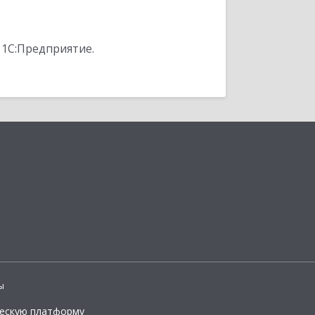
 1С:Предприятие.
ы
ческую платформу