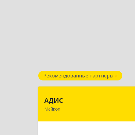
Рекомендованные партнеры
АДИ
АДИС
Майкоп
385006, Адыгея Респ, Майкоп г
Краснооктябрьская ул, дом № 59, кв.
Подробне