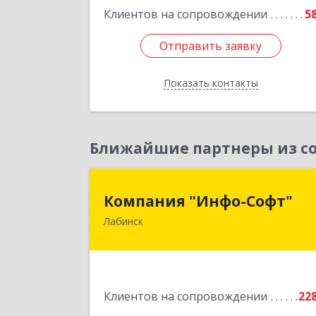
Клиентов на сопровождении
5
Отправить заявку
Отправить заявку
Показать контакты
Назад
Ближайшие партнеры из со
Компания "Инфо-Софт
Компания "Инфо-Софт"
Лабинск
352500, Краснодарский край
Лабинский р-н, Лабинск г
Константинова ул, дом № 7
Подробне
Клиентов на сопровождении
22