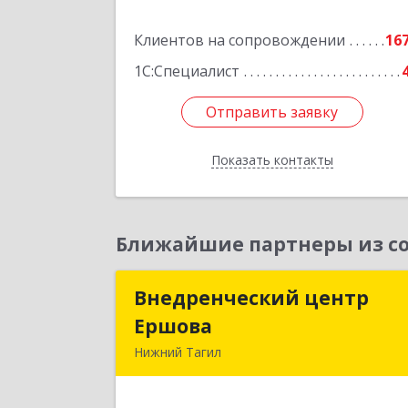
Подробне
Клиентов на сопровождении
16
1С:Специалист
Отправить заявку
Отправить заявку
Показать контакты
Назад
Ближайшие партнеры из со
Внедренческий центр
Внедренческий цент
Ершова
Ершов
Нижний Тагил
622030, Свердловская обл, Нижни
Тагил г, Черноисточинское ш, дом 