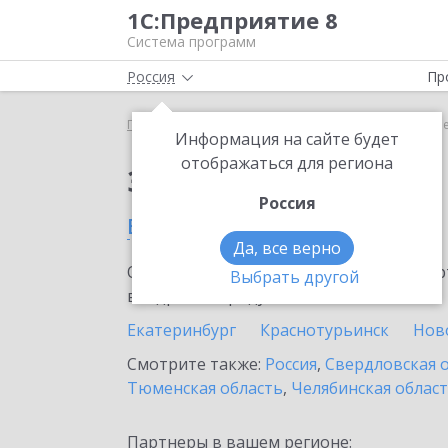
1С:Предприятие 8
Система программ
Россия
Пр
Главная
Сервисы ИТС
1С:МДЛП
1С:МДЛП в Л
Информация на сайте будет
отображаться для региона
Заказать 1С:МДЛП
Россия
в Лесном
Да, все верно
Ознакомьтесь с информационными карт
Выбрать другой
внедрение продукта.
Екатеринбург
Краснотурьинск
Нов
Смотрите также:
Россия
,
Свердловская 
Тюменская область
,
Челябинская облас
Партнеры в вашем регионе: