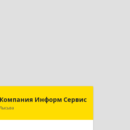
Компания Информ Сервис
Компания Информ Сервис
Лысьва
618909, Пермский край, Лысьва г,
Металлистов ул, дом № 3, оф.535