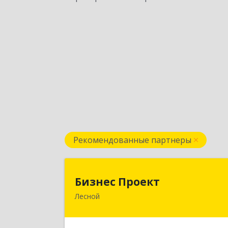
Рекомендованные партнеры
Бизнес Проек
Бизнес Проект
Лесной
624200, Свердловская обл, Лесной г
Сиротина ул, дом № 1