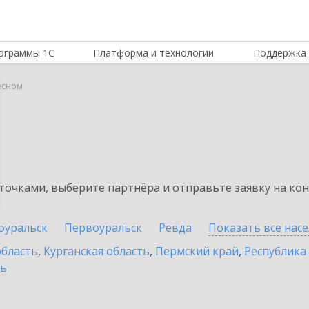
ограммы 1С
Платформа и технологии
Поддержка 
есном
очками, выберите партнёра и отправьте заявку на ко
оуральск
Первоуральск
Ревда
Показать все нас
область
,
Курганская область
,
Пермский край
,
Республика
ть