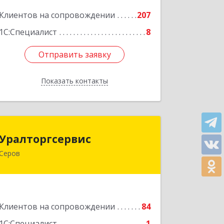
Подробнее
Клиентов на сопровождении
207
1С:Специалист
8
Отправить заявку
Отправить заявку
Показать контакты
Назад
Уралторгсервис
Уралторгсервис
Серов
624980, Свердловская обл, Серов г,
Кирова ул, дом № 2
Подробнее
Клиентов на сопровождении
84
1С:Специалист
1