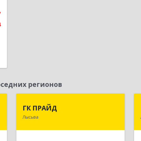
е
7
4
седних регионов
р
ГК ПРАЙД
ГК ПРАЙД
а
Лысьва
618909, Пермский край, Лысьва г,
Репина ул, дом № 41
й
№