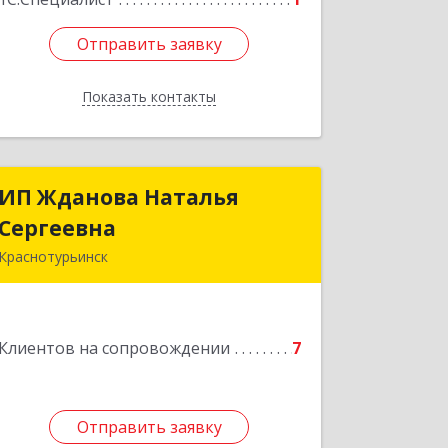
Отправить заявку
Отправить заявку
Показать контакты
Назад
ИП Жданова Наталья
ИП Жданова Наталья
Сергеевна
Сергеевна
Краснотурьинск
Подробнее
Клиентов на сопровождении
7
Отправить заявку
Отправить заявку