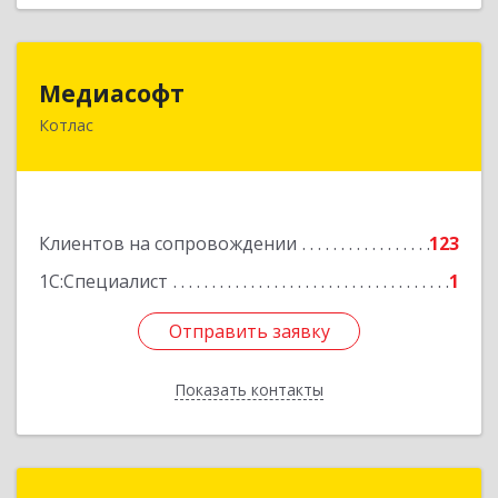
Медиасофт
Медиасофт
Котлас
165300, Архангельская обл, Котлас г,
Маяковского ул, дом № 5
Подробнее
Клиентов на сопровождении
123
1С:Специалист
1
Отправить заявку
Отправить заявку
Показать контакты
Назад