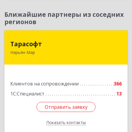
Ближайшие партнеры из соседних
регионов
Тарасофт
Тарасофт
Нарьян-Мар
166000, Ненецкий АО, Нарьян-Мар г, им
В.И.Ленина ул, дом № 39, корпус А, оф.2
Подробнее
Клиентов на сопровождении
366
1С:Специалист
13
Отправить заявку
Отправить заявку
Показать контакты
Назад