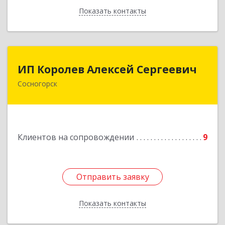
Показать контакты
Назад
ИП Королев Алексей Сергеевич
ИП Королев Алексей Сергеевич
Сосногорск
169500, Коми Респ, Сосногорск г, Советская ул,
дом № 30, кв.12
Подробнее
Клиентов на сопровождении
9
Отправить заявку
Отправить заявку
Показать контакты
Назад