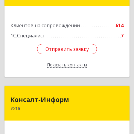
ул, дом № 149
Подробнее
Клиентов на сопровождении
614
1С:Специалист
7
Отправить заявку
Отправить заявку
Показать контакты
Назад
Консалт-Информ
Консалт-Информ
Ухта
169300, Коми Респ, Ухта г, Строителей пр-д 1, 2
под.,6 этаж
Подробнее