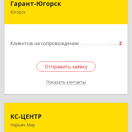
Гарант-Югорск
Югорск
628260, Ханты-Мансийский Автономный округ
- Югра АО, Югорск г, Титова ул, дом № 63
Подробнее
Клиентов на сопровождении
2
Отправить заявку
Отправить заявку
Показать контакты
Назад
КС-ЦЕНТР
КС-ЦЕНТР
Нарьян-Мар
Подробнее