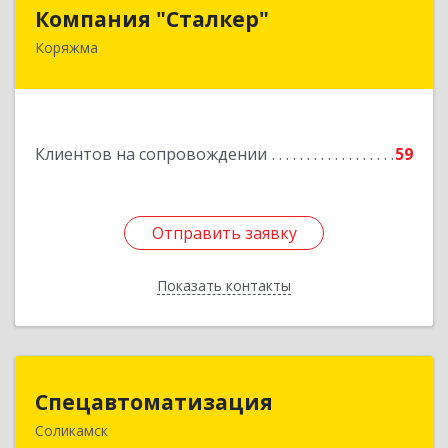
Компания "Сталкер"
Компания "Сталкер"
Коряжма
165651, Архангельская обл, Коряжма г,
Архангельская ул, дом № 14
Подробнее
Клиентов на сопровождении
59
Отправить заявку
Отправить заявку
Показать контакты
Назад
Спецавтоматизация
Спецавтоматизация
Соликамск
618547, Пермский край, Соликамск г,