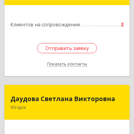
Клиентов на сопровождении
2
Отправить заявку
Отправить заявку
Показать контакты
Назад
Даудова Светлана Викторовна
Даудова Светлана Викторовна
Югорск
Подробнее