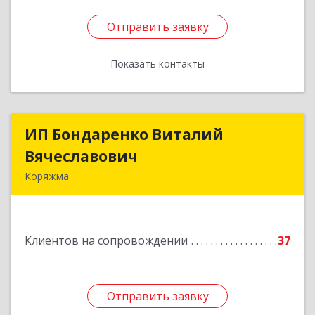
Отправить заявку
Отправить заявку
Показать контакты
Назад
ИП Бондаренко Виталий
ИП Бондаренко Виталий
Вячеславович
Вячеславович
Коряжма
165650, Архангельская обл, Коряжма г,
Набережная им Н.Островского ул, дом № 38
Клиентов на сопровождении
37
Подробнее
Отправить заявку
Отправить заявку