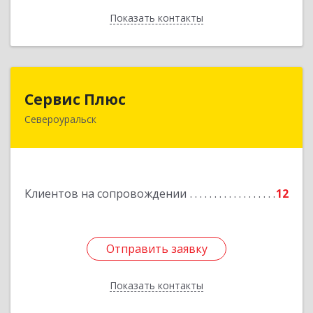
Показать контакты
Назад
Сервис Плюс
Сервис Плюс
Североуральск
624480, Свердловская обл, Североуральск г,
Ленина ул, дом № 10, кв.оф.1
Подробнее
Клиентов на сопровождении
12
Отправить заявку
Отправить заявку
Показать контакты
Назад