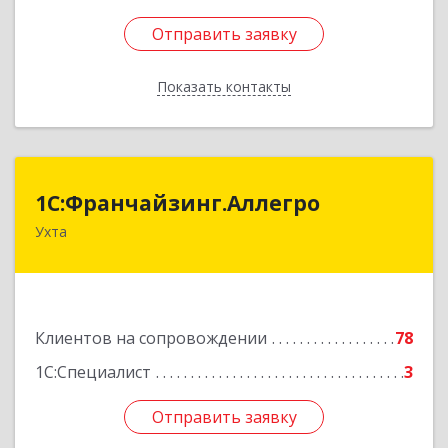
Отправить заявку
Отправить заявку
Показать контакты
Назад
1С:Франчайзинг.Аллегро
1С:Франчайзинг.Аллегро
Ухта
169304, Коми Респ, Ухта г, Чернова ул, дом №
33, кв.49
Подробнее
Клиентов на сопровождении
78
1С:Специалист
3
Отправить заявку
Отправить заявку