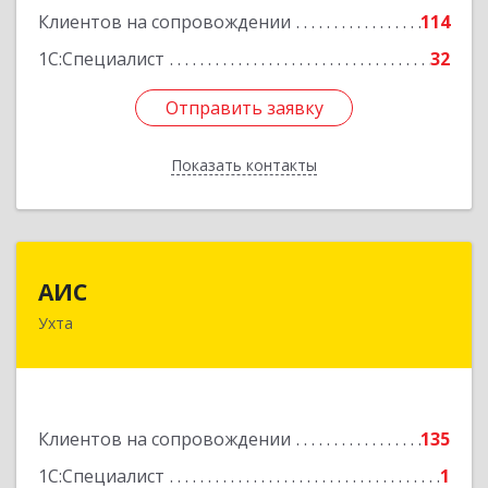
Клиентов на сопровождении
114
1С:Специалист
32
Отправить заявку
Отправить заявку
Показать контакты
Назад
АИС
АИС
Ухта
169310, Коми Респ, Ухта г, Первомайская ул.,
дом № 35А
Подробнее
Клиентов на сопровождении
135
1С:Специалист
1