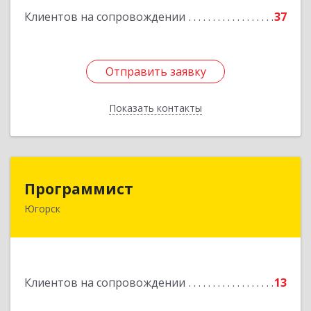
Клиентов на сопровождении
37
Отправить заявку
Отправить заявку
Показать контакты
Назад
Программист
Программист
Югорск
628264, Ханты-Мансийский Автономный округ
- Югра АО, Югорск г, микрорайон Югорск-2,
дом № 1, кв.27
Подробнее
Клиентов на сопровождении
13