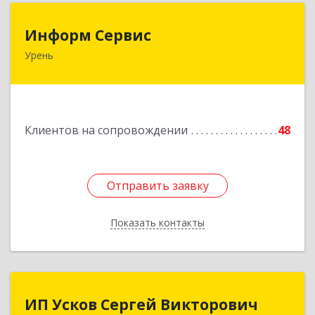
Информ Сервис
Информ Сервис
Урень
606800, Нижегородская обл, Уренский р-н,
Урень г, Ленина ул, дом № 95 А
Подробнее
Клиентов на сопровождении
48
Отправить заявку
Отправить заявку
Показать контакты
Назад
ИП Усков Сергей Викторович
ИП Усков Сергей Викторович