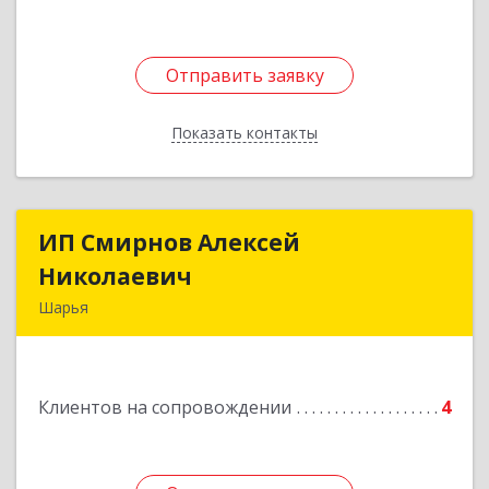
Отправить заявку
Отправить заявку
Показать контакты
Назад
ИП Смирнов Алексей
ИП Смирнов Алексей
Николаевич
Николаевич
Шарья
Подробнее
Клиентов на сопровождении
4