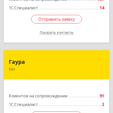
1С:Специалист
14
Отправить заявку
Отправить заявку
Показать контакты
Назад
Гаура
Гаура
Кез
427580, Удмуртская Респ, Кезский р-н, Кез п,
Кооперативная ул, дом № 12
Подробнее
Клиентов на сопровождении
91
1С:Специалист
2