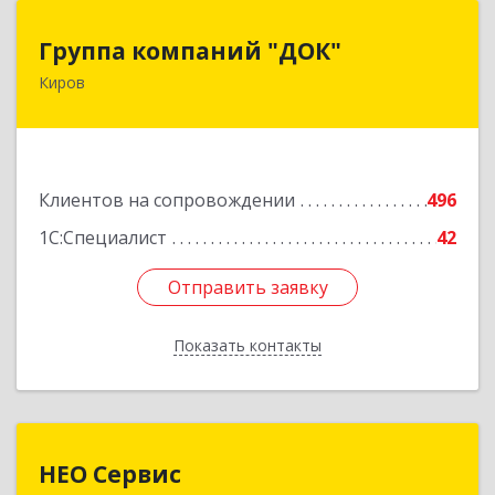
Группа компаний "ДОК"
Группа компаний "ДОК"
Киров
610017, Кировская обл, Киров г, Горького ул,
дом № 17
Подробнее
Клиентов на сопровождении
496
1С:Специалист
42
Отправить заявку
Отправить заявку
Показать контакты
Назад
НЕО Сервис
НЕО Сервис