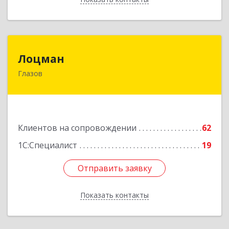
Лоцман
Лоцман
Глазов
427620, Удмуртская Респ, Глазов г, Сибирская
ул, дом № 20
Подробнее
Клиентов на сопровождении
62
1С:Специалист
19
Отправить заявку
Отправить заявку
Показать контакты
Назад