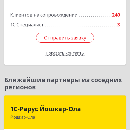
Подробнее
Клиентов на сопровождении
240
1С:Специалист
3
Отправить заявку
Отправить заявку
Показать контакты
Назад
Ближайшие партнеры из соседних
регионов
1С-Рарус Йошкар-Ола
1С-Рарус Йошкар-Ола
Йошкар-Ола
424004, Марий Эл Респ, Йошкар-Ола г, Волкова
ул, дом № 68