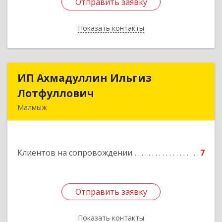
Отправить заявку
Отправить заявку
Показать контакты
Назад
ИП Ахмадуллин Ильгиз
ИП Ахмадуллин Ильгиз
Лотфуллович
Лотфуллович
Малмыж
612920, Кировская обл, г.Малмыж, ул.Ленина, 27
оф.1
Клиентов на сопровождении
7
Подробнее
Отправить заявку
Отправить заявку
Показать контакты
Назад