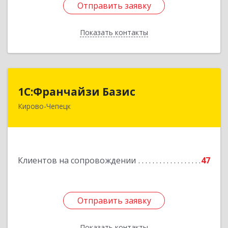
Отправить заявку
Отправить заявку
Показать контакты
Назад
1С:Франчайзи Базис
1С:Франчайзи Базис
Кирово-Чепецк
613044, Кировская обл, город Кирово-Чепецк
г.о., Кирово-Чепецк г, Школьная ул, дом № 2,
оф.323
Подробнее
Клиентов на сопровождении
47
Отправить заявку
Отправить заявку
Показать контакты
Назад