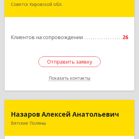
Советск Кировской обл.
613340, Кировская обл, Советск г, Дружбы ул,
дом № 29
Подробнее
Клиентов на сопровождении
26
Отправить заявку
Отправить заявку
Показать контакты
Назад
Назаров Алексей Анатольевич
Назаров Алексей Анатольевич
Вятские Поляны
612964,Кировская обл,город Вятские Поляны
г.о.,Вятские Поляны г,Кирова ул,д. 8,кв. 55