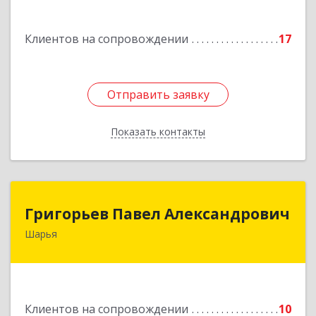
Подробнее
Клиентов на сопровождении
17
Отправить заявку
Отправить заявку
Показать контакты
Назад
Григорьев Павел Александрович
Григорьев Павел Александрович
Шарья
157505, Костромская область, город Шарья,
улица Краснухина, дом 6.
Подробнее
Клиентов на сопровождении
10