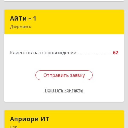
АйТи – 1
АйТи – 1
Дзержинск
606015, Нижегородская обл, Дзержинск г,
Ленина пр-кт, дом № 8, кв.20
Клиентов на сопровождении
62
Подробнее
Отправить заявку
Отправить заявку
Показать контакты
Назад
Априори ИТ
Априори ИТ
Бор