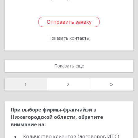
Отправить заявку
Отправить заявку
Показать контакты
Назад
Показать еще
>
1
2
При выборе фирмы-франчайзи в
Нижегородской области, обратите
внимание на:
Количество клиентов (договоров ИТС)