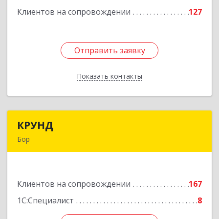
Клиентов на сопровождении
127
Подробнее
Отправить заявку
Отправить заявку
Показать контакты
Назад
КРУНД
КРУНД
Бор
606440, Нижегородская обл, Бор г,
Профсоюзная ул, дом № 6
Клиентов на сопровождении
167
Подробнее
1С:Специалист
8