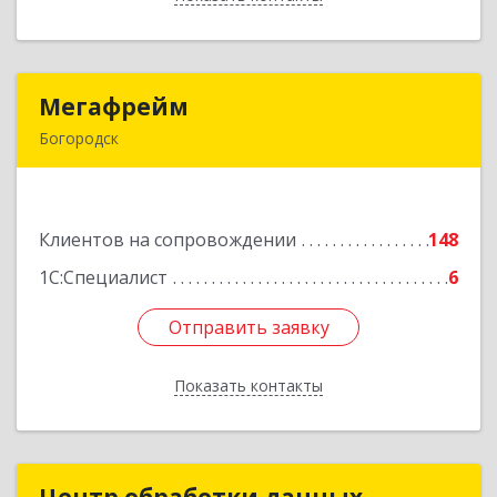
Мегафрейм
Мегафрейм
Богородск
607600, Нижегородская обл, Богородск г,
Ленина ул, дом № 123, этаж 4, пом. 5
Клиентов на сопровождении
148
Подробнее
1С:Специалист
6
Отправить заявку
Отправить заявку
Показать контакты
Назад