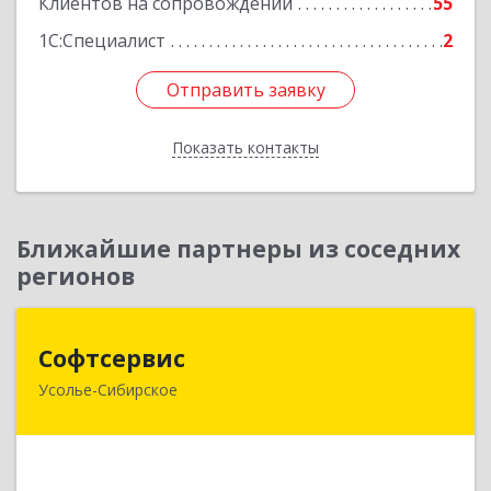
Клиентов на сопровождении
55
1С:Специалист
2
Отправить заявку
Отправить заявку
Показать контакты
Назад
Ближайшие партнеры из соседних
регионов
Софтсервис
Софтсервис
Усолье-Сибирское
665451, Иркутская обл, Усолье-Сибирское г,
Интернациональная ул, дом № 87
Подробнее