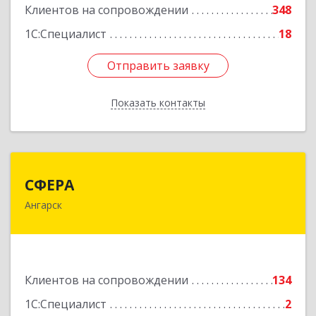
Клиентов на сопровождении
348
1С:Специалист
18
Отправить заявку
Отправить заявку
Показать контакты
Назад
СФЕРА
СФЕРА
Ангарск
665816, Иркутская обл, Ангарск г, 177-й кв-л,
дом № 6, оф.159
Подробнее
Клиентов на сопровождении
134
1С:Специалист
2