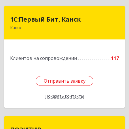
1С:Первый Бит, Канск
1С:Первый Бит, Канск
Канск
663600, Красноярский край, Канск г, 30 лет
ВЛКСМ ул, дом № 20, пом.25
Подробнее
Клиентов на сопровождении
117
Отправить заявку
Отправить заявку
Показать контакты
Назад
ПОЗИТИВ