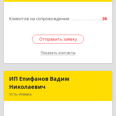
Подробнее
Клиентов на сопровождении
36
Отправить заявку
Отправить заявку
Показать контакты
Назад
ИП Епифанов Вадим
ИП Епифанов Вадим
Николаевич
Николаевич
Усть-Илимск
666682, Иркутская обл, Усть-Илимск г,
Белградская ул, дом № 11, кв.22