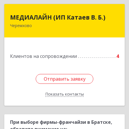
МЕДИАЛАЙН (ИП Катаев В. Б.)
МЕДИАЛАЙН (ИП Катаев В. Б.)
Черемхово
665413, Иркутская обл, Черемхово г, Ленина ул,
дом № 5, оф.328
Подробнее
Клиентов на сопровождении
4
Отправить заявку
Отправить заявку
Показать контакты
Назад
При выборе фирмы-франчайзи в Братске,