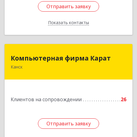
Отправить заявку
Отправить заявку
Показать контакты
Назад
Компьютерная фирма Карат
Компьютерная фирма Карат
Канск
663600, Красноярский край, Канск г,
Пролетарская ул, дом № 34
Подробнее
Клиентов на сопровождении
26
Отправить заявку
Отправить заявку