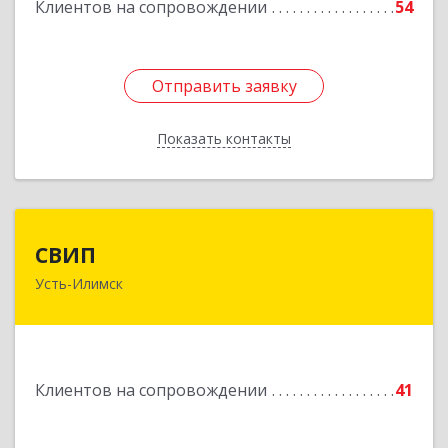
Клиентов на сопровождении
54
Подробнее
Отправить заявку
Отправить заявку
Показать контакты
Назад
СВИП
СВИП
Усть-Илимск
666685, Иркутская обл, Усть-Илимск г,
Энтузиастов ул, дом № 5, оф.1
Подробнее
Клиентов на сопровождении
41