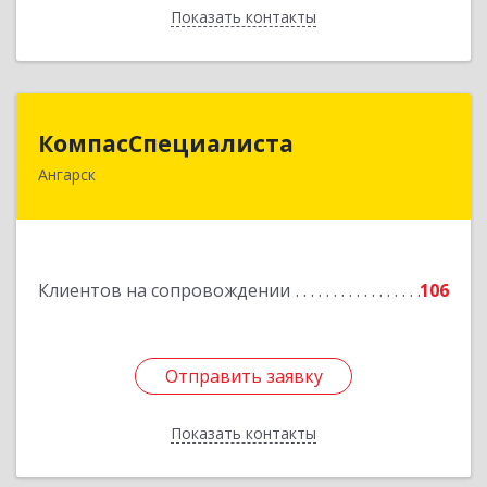
Показать контакты
Назад
КомпасСпециалиста
КомпасСпециалиста
Ангарск
665826, Иркутская обл, Ангарск г, 12А мкр, дом
№ 7, 86
Подробнее
Клиентов на сопровождении
106
Отправить заявку
Отправить заявку
Показать контакты
Назад