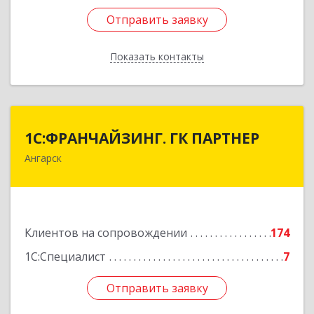
Отправить заявку
Отправить заявку
Показать контакты
Назад
1С:ФРАНЧАЙЗИНГ. ГК ПАРТНЕР
1С:ФРАНЧАЙЗИНГ. ГК ПАРТНЕР
Ангарск
665813, Иркутская обл, Ангарск г, 81 кв-л,
строение 3, оф.104
Подробнее
Клиентов на сопровождении
174
1С:Специалист
7
Отправить заявку
Отправить заявку