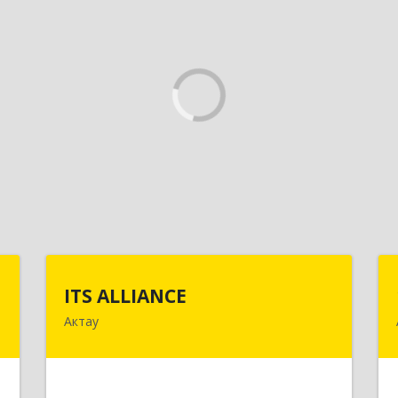
с
ITS ALLIANCE
ITS ALLIANCE
Актау
я
г. Актау, 9 мкр, 28 дом, 7 офис
,
"
Подробнее