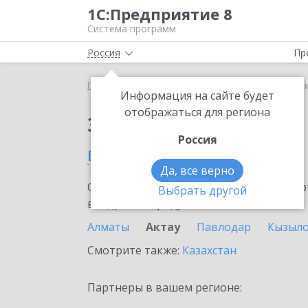
1С:Предприятие 8
Система программ
Россия
Пр
Главная
Сервисы ИТС
1С:МДЛП
1С:МДЛП в Ак
Информация на сайте будет
отображаться для региона
Заказать 1С:МДЛП
Россия
в Актау
Да, все верно
Ознакомьтесь с информационными карт
Выбрать другой
внедрение продукта.
Алматы
Актау
Павлодар
Кызыл
Смотрите также:
Казахстан
Партнеры в вашем регионе: