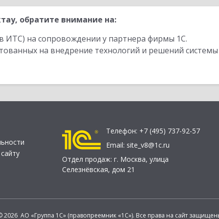
тау, обратите внимание на:
в ИТС) на сопровождении у партнера фирмы 1С.
стованных на внедрение технологий и решений системы
Телефон:
+7 (495) 737-92-57
льности
Email:
site_v8@1c.ru
 сайту
Отдел продаж:
г. Москва
,
улица
Селезнёвская, дом 21
© 2026 АО «Группа 1С» (правопреемник «1С»). Все права на сайт защищен