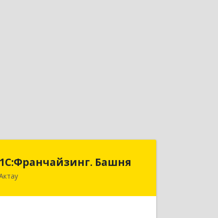
1С:Франчайзинг. Башня
1С:Франчайзинг. Башня
Актау
РК, Мангистауская обл., г. Актау, 2
микрорайон, здание 47 Б "Сункар",
офис 414