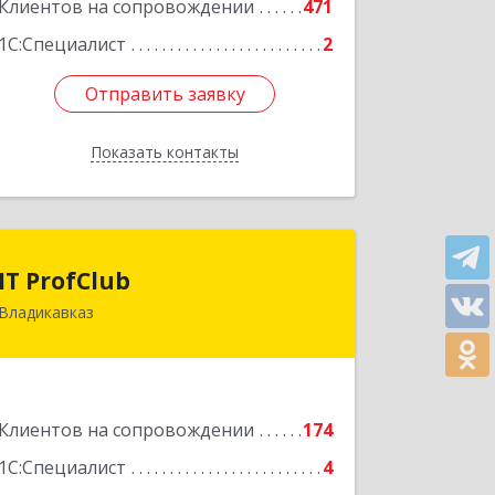
Клиентов на сопровождении
471
1С:Специалист
2
Отправить заявку
Отправить заявку
Показать контакты
Назад
IT ProfClub
IT ProfClub
Владикавказ
362045, Северная Осетия - Алания
Респ, Владикавказ г, Международная
ул, дом № 2 "А", этаж 5, каб.507
Подробнее
Клиентов на сопровождении
174
1С:Специалист
4