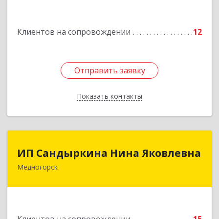
Подробнее
Клиентов на сопровождении
12
Отправить заявку
Отправить заявку
Показать контакты
Назад
ИП Сандыркина Нина Яковлевна
ИП Сандыркина Нина Яковлевна
Медногорск
462270, Оренбургская обл, Медногорск г,
Металлургов ул, дом № 19, кв.22
Подробнее