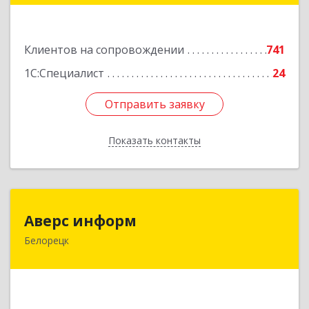
Подробнее
Клиентов на сопровождении
741
1С:Специалист
24
Отправить заявку
Отправить заявку
Показать контакты
Назад
Аверс информ
Аверс информ
Белорецк
453500, Башкортостан Респ, Белорецкий р-н,
Белорецк г, 50 лет Октября ул, дом № 55,
корпус 1