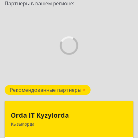
Партнеры в вашем регионе:
Рекомендованные партнеры
Orda IT Kyzylorda
Orda IT Kyzylorda
Кызылорда
120008, Республика Казахстан, г. Кызылорда, пр.
Абая, д. 51, кв. 2