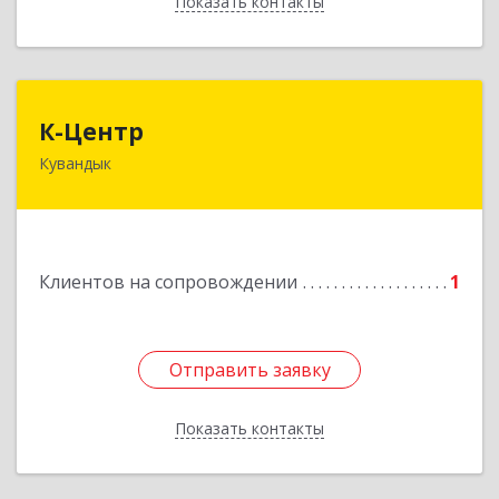
Показать контакты
Назад
К-Центр
К-Центр
Кувандык
462243, Оренбургская обл, Кувандыкский р-н,
Кувандык г, Ленина ул, дом № 20
Подробнее
Клиентов на сопровождении
1
Отправить заявку
Отправить заявку
Показать контакты
Назад