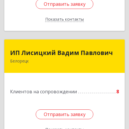
Отправить заявку
Отправить заявку
Показать контакты
Назад
ИП Лисицкий Вадим Павлович
ИП Лисицкий Вадим Павлович
Белорецк
453501, Башкортостан Респ, Белорецк г,
Кооперативная ул, дом № 4, корпус А, кв.32
Подробнее
Клиентов на сопровождении
8
Отправить заявку
Отправить заявку