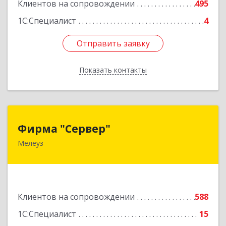
Подробнее
Клиентов на сопровождении
495
1С:Специалист
4
Отправить заявку
Отправить заявку
Показать контакты
Назад
Фирма "Сервер"
Фирма "Сервер"
Мелеуз
453852, Башкортостан Респ, Мелеузовский р-н,
Мелеуз г, 32-й мкр, дом № 36
Подробнее
Клиентов на сопровождении
588
1С:Специалист
15