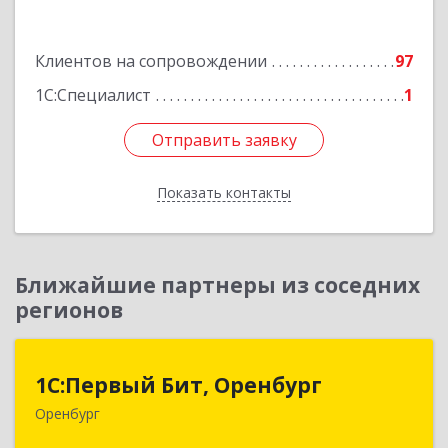
Подробнее
Клиентов на сопровождении
97
1С:Специалист
1
Отправить заявку
Отправить заявку
Показать контакты
Назад
Ближайшие партнеры из соседних
регионов
1С:Первый Бит, Оренбург
1С:Первый Бит, Оренбург
Оренбург
460044, Оренбургская обл, Оренбург, Березка
ул, дом № 2/5, пом.4