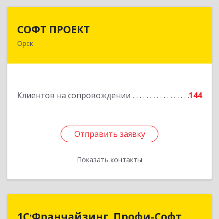
СОФТ ПРОЕКТ
СОФТ ПРОЕКТ
Орск
462430, Оренбургская обл, Орск г,
Добровольского ул, дом № 23, кв.11
Подробнее
Клиентов на сопровождении
144
Отправить заявку
Отправить заявку
Показать контакты
Назад
1С:Франчайзинг. Профи-Софт
1С:Франчайзинг. Профи-Софт