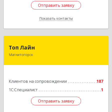
Отправить заявку
Отправить заявку
Показать контакты
Назад
Топ Лайн
Топ Лайн
Магнитогорск
454000, Челябинская обл, Магнитогорск г,
Галиуллина ул, дом № 11, А, кв.1
Подробнее
Клиентов на сопровождении
187
1С:Специалист
1
Отправить заявку
Отправить заявку