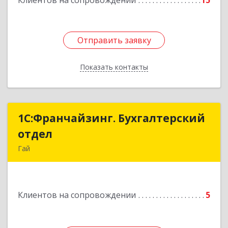
Клиентов на сопровождении
15
Отправить заявку
Отправить заявку
Показать контакты
Назад
1С:Франчайзинг. Бухгалтерский
1С:Франчайзинг. Бухгалтерский
отдел
отдел
Гай
462635, Оренбургская обл, Гай г, Победы пр-кт,
дом № 1, кв.12
Клиентов на сопровождении
5
Подробнее