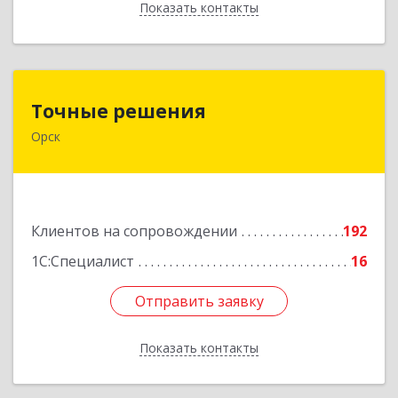
Показать контакты
Назад
Точные решения
Точные решения
Орск
462403, Оренбургская обл, Орск г,
Краматорская ул, дом № 2Б, пом.3, этаж 1, офис
2
Подробнее
Клиентов на сопровождении
192
1С:Специалист
16
Отправить заявку
Отправить заявку
Показать контакты
Назад