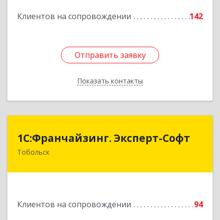
Подробнее
Клиентов на сопровождении
142
Отправить заявку
Отправить заявку
Показать контакты
Назад
1С:Франчайзинг. Эксперт-Софт
1С:Франчайзинг. Эксперт-Софт
Тобольск
626150, Тюменская обл, Тобольск г, 7-й мкр,
дом № 39, пом.8
Подробнее
Клиентов на сопровождении
94