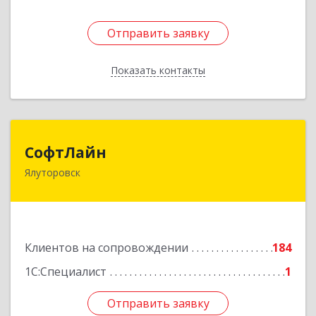
Отправить заявку
Отправить заявку
Показать контакты
Назад
СофтЛайн
СофтЛайн
Ялуторовск
627010, Тюменская обл, Ялуторовский р-н,
Ялуторовск г, Ленина ул, дом № 28
Подробнее
Клиентов на сопровождении
184
1С:Специалист
1
Отправить заявку
Отправить заявку