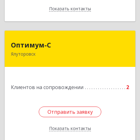
Показать контакты
Назад
Оптимум-С
Оптимум-С
Ялуторовск
Подробнее
Клиентов на сопровождении
2
Отправить заявку
Отправить заявку
Показать контакты
Назад