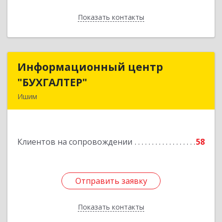
Показать контакты
Назад
Информационный центр
Информационный центр
"БУХГАЛТЕР"
"БУХГАЛТЕР"
Ишим
627750, Тюменская обл, Ишим г, Советская ул,
дом № 16
Клиентов на сопровождении
58
Подробнее
Отправить заявку
Отправить заявку
Показать контакты
Назад