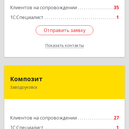
Подробнее
Клиентов на сопровождении
35
1С:Специалист
1
Отправить заявку
Отправить заявку
Показать контакты
Назад
Композит
Композит
Заводоуковск
627140, Тюменская обл, Заводоуковский р-н,
Заводоуковск г, Шоссейная ул, дом № 156
Подробнее
Клиентов на сопровождении
27
1С:Специалист
1