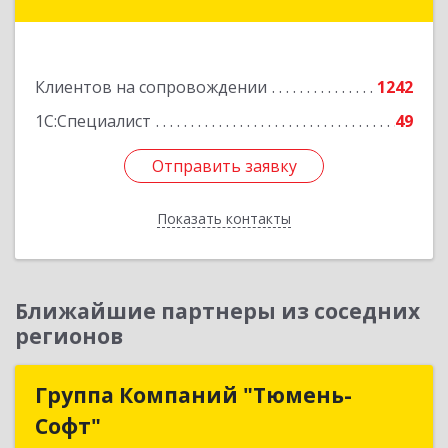
14, оф.208
Подробнее
Клиентов на сопровождении
1242
1С:Специалист
49
Отправить заявку
Отправить заявку
Показать контакты
Назад
Ближайшие партнеры из соседних
регионов
Группа Компаний "Тюмень-
Группа Компаний "Тюмень-
Софт"
Софт"