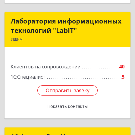
Лаборатория информационных
Лаборатория информационных
технологий "LabIT"
технологий "LabIT"
Ишим
627753, Тюменская обл, Ишимский р-н, Ишим г,
Ф.Энгельса ул, дом № 26
Клиентов на сопровождении
40
Подробнее
1С:Специалист
5
Отправить заявку
Отправить заявку
Показать контакты
Назад