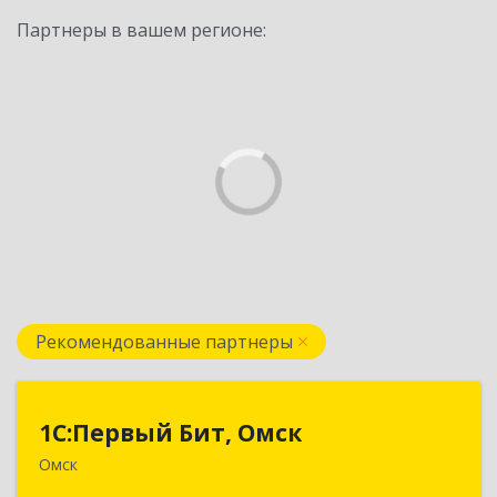
Партнеры в вашем регионе:
Рекомендованные партнеры
1С:Первый Бит, Омск
1С:Первый Бит, Омск
Омск
644099, Омская обл, Омск г, Гагарина ул, дом №
14, оф.208