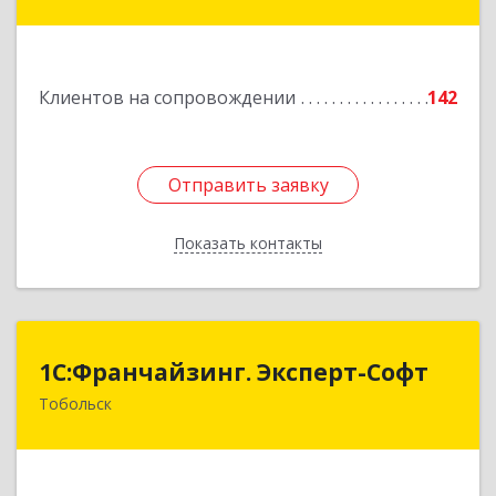
Тургенева ул, дом № 4
Подробнее
Клиентов на сопровождении
142
Отправить заявку
Отправить заявку
Показать контакты
Назад
1С:Франчайзинг. Эксперт-Софт
1С:Франчайзинг. Эксперт-Софт
Тобольск
626150, Тюменская обл, Тобольск г, 7-й мкр,
дом № 39, пом.8
Подробнее