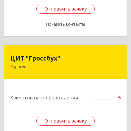
Отправить заявку
Отправить заявку
Показать контакты
Назад
ЦИТ "Гроссбух"
ЦИТ "Гроссбух"
Карасук
632861, Новосибирская обл, Карасукский р-н,
Карасук г, Сорокина ул, дом № 9, оф.3
Подробнее
Клиентов на сопровождении
5
Отправить заявку
Отправить заявку