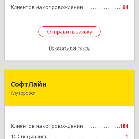
Клиентов на сопровождении
94
Отправить заявку
Отправить заявку
Показать контакты
Назад
СофтЛайн
СофтЛайн
Ялуторовск
627010, Тюменская обл, Ялуторовский р-н,
Ялуторовск г, Ленина ул, дом № 28
Подробнее
Клиентов на сопровождении
184
1С:Специалист
1