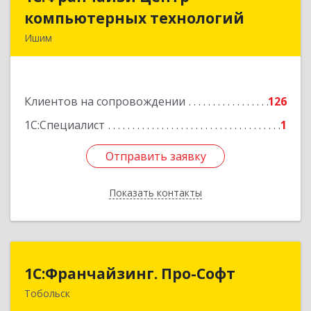
компьютерных технологий
компьютерных технологий
Ишим
627750, Тюменская обл, Ишим г, 30 лет ВЛКСМ
ул, дом № 28/2
Клиентов на сопровождении
126
Подробнее
1С:Специалист
1
Отправить заявку
Отправить заявку
Показать контакты
Назад
1С:Франчайзинг. Про-Софт
1С:Франчайзинг. Про-Софт
Тобольск
626150, Тюменская обл, Тобольск г, Малая