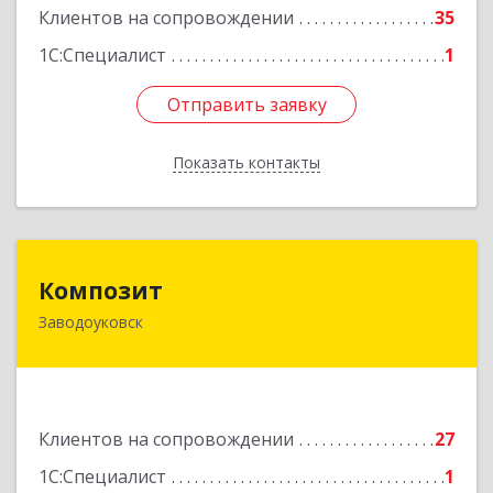
Подробнее
Клиентов на сопровождении
35
1С:Специалист
1
Отправить заявку
Отправить заявку
Показать контакты
Назад
Композит
Композит
Заводоуковск
627140, Тюменская обл, Заводоуковский р-н,
Заводоуковск г, Шоссейная ул, дом № 156
Подробнее
Клиентов на сопровождении
27
1С:Специалист
1