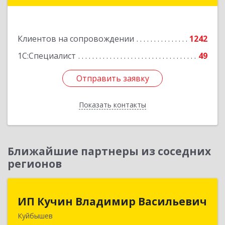
Подробнее
Клиентов на сопровождении
1242
1С:Специалист
49
Отправить заявку
Отправить заявку
Показать контакты
Назад
Ближайшие партнеры из соседних
регионов
ИП Кучин Владимир Васильевич
ИП Кучин Владимир Васильевич
Куйбышев
632387, Новосибирская обл, Куйбышев г,