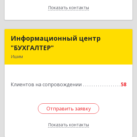
Показать контакты
Назад
Информационный центр
Информационный центр
"БУХГАЛТЕР"
"БУХГАЛТЕР"
Ишим
627750, Тюменская обл, Ишим г, Советская ул,
дом № 16
Клиентов на сопровождении
58
Подробнее
Отправить заявку
Отправить заявку
Показать контакты
Назад