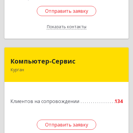
Отправить заявку
Отправить заявку
Показать контакты
Назад
Компьютер-Сервис
Компьютер-Сервис
Курган
640022, Курганская обл, Курган г, Василия
Блюхера ул, дом № 30, пом.1
Подробнее
Клиентов на сопровождении
134
Отправить заявку
Отправить заявку