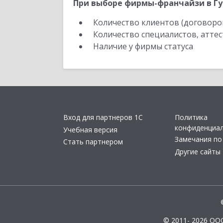
При выборе фирмы-франчайзи в Гу
Количество клиентов (договоро
Количество специалистов, атте
Наличие у фирмы статуса
Вход для партнеров 1С
Политика
конфиденциа
Учебная версия
Замечания по
Стать партнером
Другие сайты
© 2011- 2026 ОО