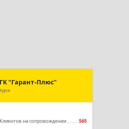
ГК "Гарант-Плюс"
ГК "Гарант-Плюс"
Курск
305035, Курская обл, Курск г,
Овечкина ул, дом № 14, пом.1
Подробнее
Клиентов на сопровождении
565