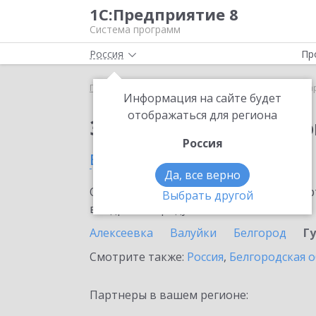
1С:Предприятие 8
Система программ
Россия
Пр
Главная
Сервисы ИТС
1С:Маркировка
1С:Ма
Информация на сайте будет
отображаться для региона
Заказать 1С:Маркиро
Россия
в Губкине
Да, все верно
Ознакомьтесь с информационными карт
Выбрать другой
внедрение продукта.
Алексеевка
Валуйки
Белгород
Г
Смотрите также:
Россия
,
Белгородская о
Партнеры в вашем регионе: