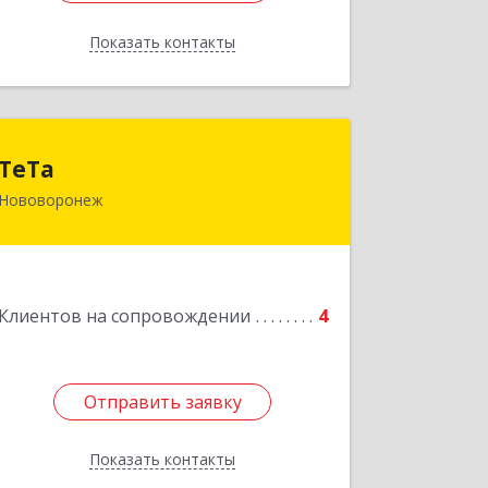
Показать контакты
Назад
ТеТа
ТеТа
Нововоронеж
396 073, Нововоронеж г, а/я, дом № 30
Подробнее
Клиентов на сопровождении
4
Отправить заявку
Отправить заявку
Показать контакты
Назад