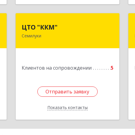
р
ЦТО "ККМ"
ЦТО "ККМ"
ч
Семилуки
Подробнее
,
а
6
1
Клиентов на сопровождении
5
е
Отправить заявку
Отправить заявку
Показать контакты
Назад