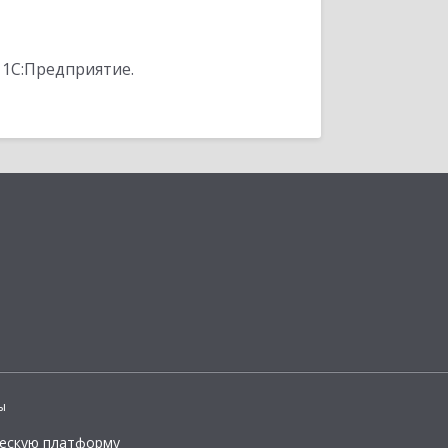
 1С:Предприятие.
ы
ческую платформу