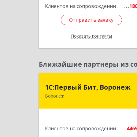
Подробне
Клиентов на сопровождении
18
Отправить заявку
Отправить заявку
Показать контакты
Назад
Ближайшие партнеры из со
1С:Первый Бит, Вороне
1С:Первый Бит, Воронеж
Воронеж
394006, Воронежская обл, Воронеж г
20-летия Октября ул, дом № 119
оф.71
Подробне
Клиентов на сопровождении
446