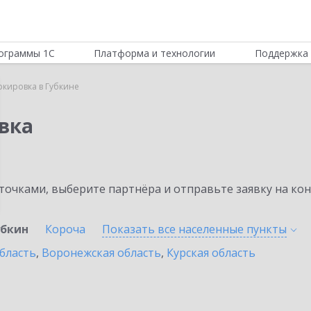
ограммы 1С
Платформа и технологии
Поддержка 
ркировка в Губкине
вка
очками, выберите партнёра и отправьте заявку на ко
убкин
Короча
Показать все населенные
пункты
бласть
,
Воронежская область
,
Курская область