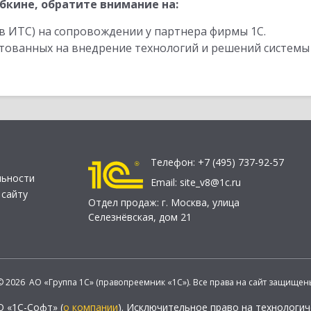
бкине, обратите внимание на:
в ИТС) на сопровождении у партнера фирмы 1С.
стованных на внедрение технологий и решений системы
Телефон:
+7 (495) 737-92-57
льности
Email:
site_v8@1c.ru
 сайту
Отдел продаж:
г. Москва
,
улица
Селезнёвская, дом 21
© 2026 АО «Группа 1С» (правопреемник «1С»). Все права на сайт защищен
О «1С-Софт» (
о компании
). Исключительное право на технологи