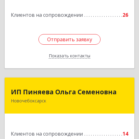
Подробнее
Клиентов на сопровождении
26
Отправить заявку
Отправить заявку
Показать контакты
Назад
ИП Пиняева Ольга Семеновна
ИП Пиняева Ольга Семеновна
Новочебоксарск
429965, Чувашская Республика - Чувашия,
Новочебоксарск г, Пионерская ул, дом № 2,
корпус 2, кв.141
Подробнее
Клиентов на сопровождении
14