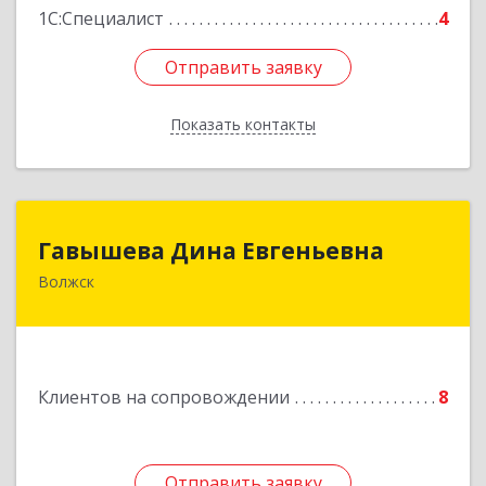
1С:Специалист
4
Отправить заявку
Отправить заявку
Показать контакты
Назад
Гавышева Дина Евгеньевна
Гавышева Дина Евгеньевна
Волжск
Подробнее
Клиентов на сопровождении
8
Отправить заявку
Отправить заявку