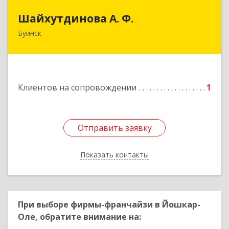
Шайхутдинова А. Ф.
Шайхутдинова А. Ф.
Буинск
РТ, г.Буинск, ул.Р.Люксембург, д.144Б
Подробнее
Клиентов на сопровождении
1
Отправить заявку
Отправить заявку
Показать контакты
Назад
При выборе фирмы-франчайзи в Йошкар-
Оле, обратите внимание на: