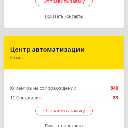
Отправить заявку
Отправить заявку
Показать контакты
Назад
Центр автоматизации
Центр автоматизации
Казань
420133, Татарстан Респ, Казань г, Ямашева пр-
кт, дом № 92
Подробнее
Клиентов на сопровождении
840
1С:Специалист
83
Отправить заявку
Отправить заявку
Показать контакты
Назад