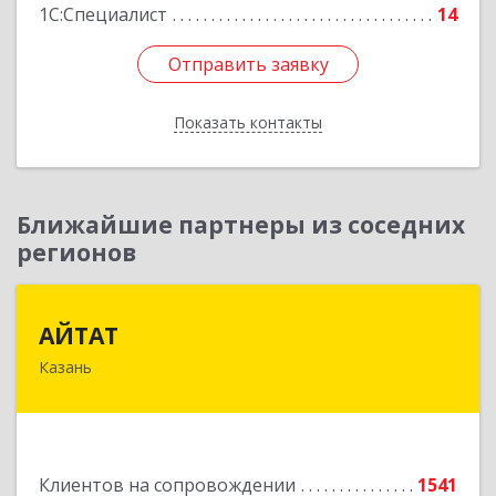
1С:Специалист
14
Отправить заявку
Отправить заявку
Показать контакты
Назад
Ближайшие партнеры из соседних
регионов
АЙТАТ
АЙТАТ
Казань
420097, Татарстан Респ, г.о. город Казань,
Казань г, Лейтенанта Шмидта ул, дом № 35А,
пом.203
Подробнее
Клиентов на сопровождении
1541