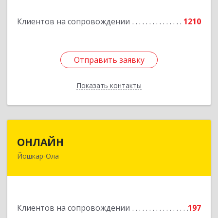
Подробнее
Клиентов на сопровождении
1210
Отправить заявку
Отправить заявку
Показать контакты
Назад
ОНЛАЙН
ОНЛАЙН
Йошкар-Ола
424000, Марий Эл Респ, Йошкар-Ола г,
Комсомольская ул, дом № 132, пом.III
Подробнее
Клиентов на сопровождении
197