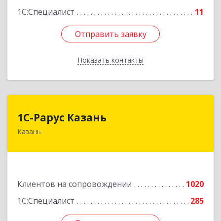
1С:Специалист
11
Отправить заявку
Отправить заявку
Показать контакты
Назад
1С-Рарус Казань
1С-Рарус Казань
Казань
420088, Татарстан Респ, Казань г, Победы пр-
кт, дом № 159
Подробнее
Клиентов на сопровождении
1020
1С:Специалист
285