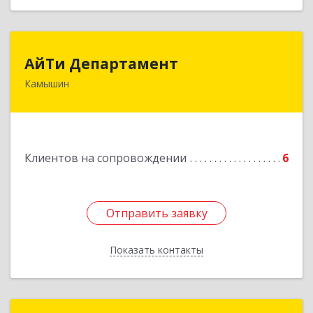
АйТи Департамент
АйТи Департамент
Камышин
403882, Волгоградская обл, Камышин г,
Пролетарская ул, дом № 10/1
Подробнее
Клиентов на сопровождении
6
Отправить заявку
Отправить заявку
Показать контакты
Назад