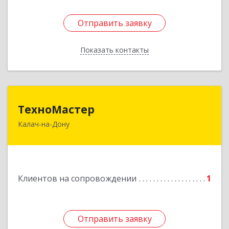
Отправить заявку
Отправить заявку
Показать контакты
Назад
ТехноМастер
ТехноМастер
Калач-на-Дону
404503, Волгоградская обл, Калач-на-Дону г,
Пархоменко ул, дом № 4, кв. 56
Подробнее
Клиентов на сопровождении
1
Отправить заявку
Отправить заявку