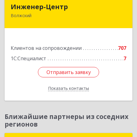
Инженер-Центр
Инженер-Центр
Волжский
404120, Волгоградская обл, Волжский г, им
генерала Карбышева ул, дом № 76
Подробнее
Клиентов на сопровождении
707
1С:Специалист
7
Отправить заявку
Отправить заявку
Показать контакты
Назад
Ближайшие партнеры из соседних
регионов