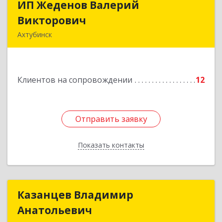
ИП Жеденов Валерий
ИП Жеденов Валерий
Викторович
Викторович
Ахтубинск
416500, Астраханская обл, Ахтубинский р-н,
Ахтубинск г, Ст.Лаврентьева ул, дом № 2, кв.48
Клиентов на сопровождении
12
Подробнее
Отправить заявку
Отправить заявку
Показать контакты
Назад
Казанцев Владимир
Казанцев Владимир
Анатольевич
Анатольевич