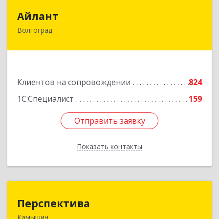
Айлант
Айлант
Волгоград
400001, Волгоградская обл, Волгоград г, им
Канунникова ул, дом № 11А
Подробнее
Клиентов на сопровождении
824
1С:Специалист
159
Отправить заявку
Отправить заявку
Показать контакты
Назад
Перспектива
Перспектива
Камышин