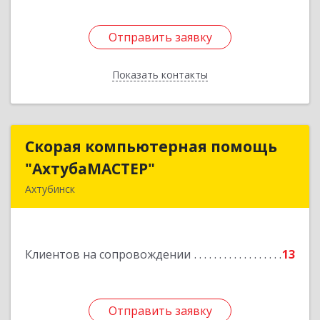
Отправить заявку
Отправить заявку
Показать контакты
Назад
Скорая компьютерная помощь
Скорая компьютерная помощь
"АхтубаМАСТЕР"
"АхтубаМАСТЕР"
Ахтубинск
416506, Астраханская обл, Ахтубинский р-н,
Ахтубинск г, Буденного ул, дом № 7, кв.30
Клиентов на сопровождении
13
Подробнее
Отправить заявку
Отправить заявку