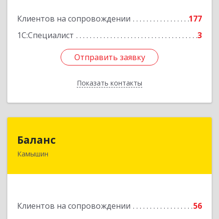
Подробнее
Клиентов на сопровождении
177
1С:Специалист
3
Отправить заявку
Отправить заявку
Показать контакты
Назад
Баланс
Баланс
Камышин
403876, Волгоградская обл, г.о. город Камышин,
Камышин г, 5-й мкр, дом № 63А, каб.37,38,39
Подробнее
Клиентов на сопровождении
56