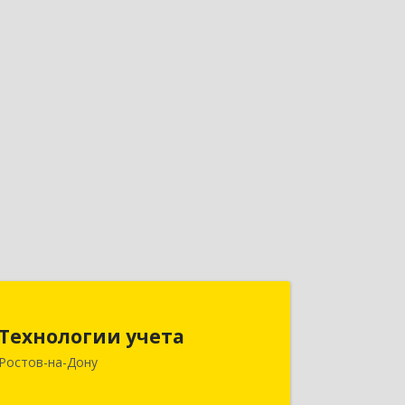
Технологии учета
Технологии учета
344064, Ростовская обл, Ростов-на-
Ростов-на-Дону
Дону г, Вавилова ул, дом № 68, оф.309