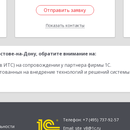
Отправить заявку
Отправить заявку
Показать контакты
Назад
стове-на-Дону, обратите внимание на:
в ИТС) на сопровождении у партнера фирмы 1С.
стованных на внедрение технологий и решений системы
Телефон:
+7 (495) 737-92-57
льности
Email:
site_v8@1c.ru