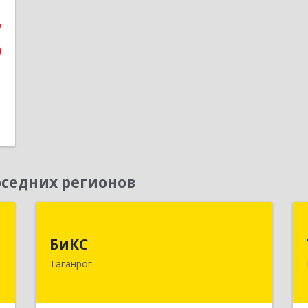
е
7
9
седних регионов
С
БиКС
БиКС
к
347900, Ростовская обл, Таганрог г,
Таганрог
8
Фрунзе ул, дом № 74, кв.1
е
Подробнее