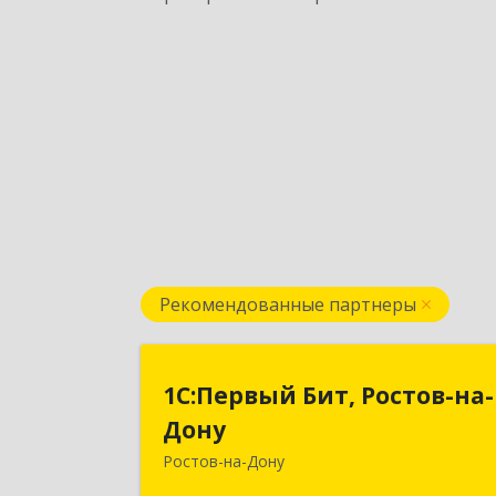
Рекомендованные партнеры
1С:Первый Бит, Ростов-на
1С:Первый Бит, Ростов-на-
Дон
Дону
Ростов-на-Дону
344091, Ростовская обл, Ростов-на
Дону г, Малиновского ул, дом № 3