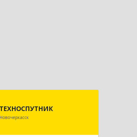
ТЕХНОСПУТНИК
ТЕХНОСПУТНИК
346400, Ростовская обл, Новочеркасск
Новочеркасск
г, Фрунзе ул, дом № 69А/1А, этаж 1
Подробнее