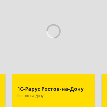
-
1С-Рарус Ростов-на-Дону
у
1С-Рарус Ростов-на-Дону
344002, Ростовская обл, г.о. город
Ростов-на-Дону
Ростов-на-Дону, Ростов-на-Дону г,
-
Газетный пер, дом № 47Б
,