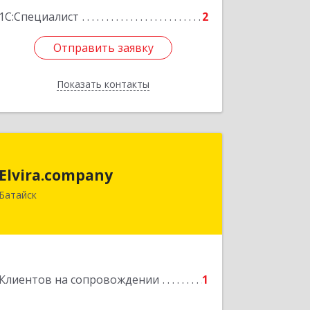
1С:Специалист
2
Отправить заявку
Отправить заявку
Показать контакты
Назад
Elvira.company
Elvira.company
Батайск
Подробнее
Клиентов на сопровождении
1