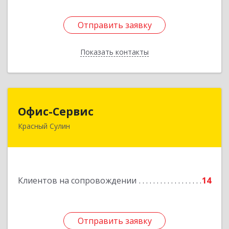
Отправить заявку
Отправить заявку
Показать контакты
Назад
Офис-Сервис
Офис-Сервис
Красный Сулин
346350, Ростовская обл, р-н Красносулинский,
Красный Сулин г, Заводская ул, дом № 1
Подробнее
Клиентов на сопровождении
14
Отправить заявку
Отправить заявку