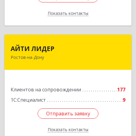
Показать контакты
Назад
АЙТИ ЛИДЕР
АЙТИ ЛИДЕР
Ростов-на-Дону
344065, Ростовская обл, Ростов-на-Дону г,
Беломорский пер, дом № 98, оф.206
Подробнее
Клиентов на сопровождении
177
1С:Специалист
9
Отправить заявку
Отправить заявку
Показать контакты
Назад