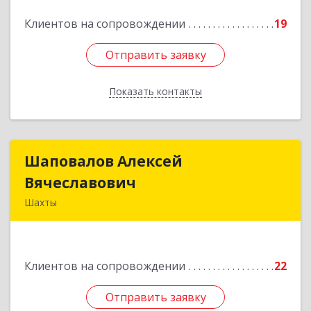
Подробнее
Клиентов на сопровождении
19
Отправить заявку
Отправить заявку
Показать контакты
Назад
Шаповалов Алексей
Шаповалов Алексей
Вячеславович
Вячеславович
Шахты
346510, Шахты г, Ленина ул, дом № 142
Подробнее
Клиентов на сопровождении
22
Отправить заявку
Отправить заявку