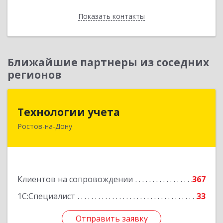
Показать контакты
Назад
Ближайшие партнеры из соседних
регионов
Технологии учета
Технологии учета
Ростов-на-Дону
344064, Ростовская обл, Ростов-на-Дону г,
Вавилова ул, дом № 68, оф.309
Подробнее
Клиентов на сопровождении
367
1С:Специалист
33
Отправить заявку
Отправить заявку