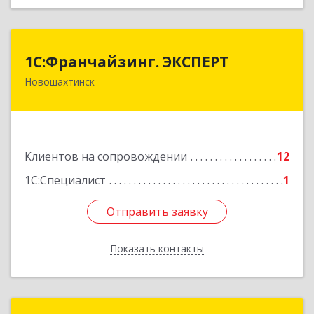
1С:Франчайзинг. ЭКСПЕРТ
1С:Франчайзинг. ЭКСПЕРТ
Новошахтинск
346901, Ростовская обл, Новошахтинск г,
Куйбышева ул, дом № 6, кв.2
Подробнее
Клиентов на сопровождении
12
1С:Специалист
1
Отправить заявку
Отправить заявку
Показать контакты
Назад