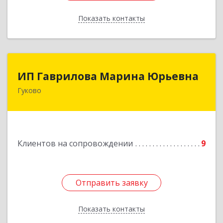
Показать контакты
Назад
ИП Гаврилова Марина Юрьевна
ИП Гаврилова Марина Юрьевна
Гуково
Подробнее
Клиентов на сопровождении
9
Отправить заявку
Отправить заявку
Показать контакты
Назад