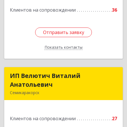
Подробнее
Клиентов на сопровождении
36
Отправить заявку
Отправить заявку
Показать контакты
Назад
ИП Велютич Виталий
ИП Велютич Виталий
Анатольевич
Анатольевич
Семикаракорск
346630, Ростовская обл, Семикаракорск г,
В.А.Закруткина пр-кт, дом № 35
Клиентов на сопровождении
27
Подробнее