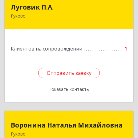
Луговик П.А.
Луговик П.А.
Гуково
Подробнее
Клиентов на сопровождении
1
Отправить заявку
Отправить заявку
Показать контакты
Назад
Воронина Наталья Михайловна
Воронина Наталья Михайловна
Гуково