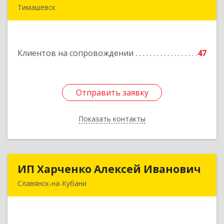
Тимашевск
352700, Краснодарский край, Тимашевский р-н,
Тимашевск г, Смоленская ул, 42
Клиентов на сопровождении
47
Подробнее
Отправить заявку
Отправить заявку
Показать контакты
Назад
ИП Харченко Алексей Иванович
ИП Харченко Алексей Иванович
Славянск-на-Кубани
353 579, Краснодарский край, ст.Петровская,
ул.Кирпичная д.32