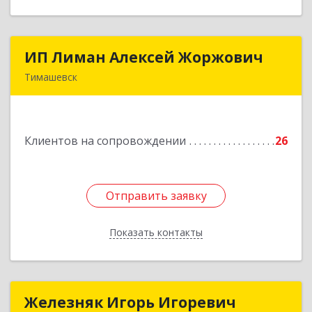
ИП Лиман Алексей Жоржович
ИП Лиман Алексей Жоржович
Тимашевск
352731, Краснодарский край, Тимашевский р-н,
Комсомольский п, Мира ул, дом № 76
Клиентов на сопровождении
26
Подробнее
Отправить заявку
Отправить заявку
Показать контакты
Назад
Железняк Игорь Игоревич
Железняк Игорь Игоревич