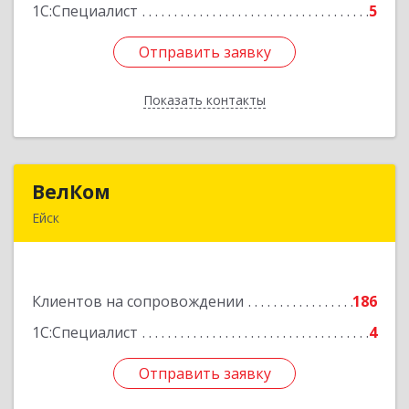
1С:Специалист
5
Отправить заявку
Отправить заявку
Показать контакты
Назад
ВелКом
ВелКом
Ейск
353688, Краснодарский край, Ейский р-н, Ейск г,
Керченский пер, дом № 2/1, корпус 1
Клиентов на сопровождении
186
Подробнее
1С:Специалист
4
Отправить заявку
Отправить заявку