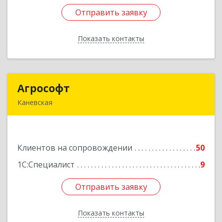
Отправить заявку
Отправить заявку
Показать контакты
Назад
Агрософт
Агрософт
Каневская
353730, Краснодарский край, Каневская ст-ца,
Гагарина ул, дом № 13
Клиентов на сопровождении
50
Подробнее
1С:Специалист
9
Отправить заявку
Отправить заявку
Показать контакты
Назад