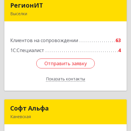
РегионИТ
РегионИТ
Выселки
353103, Краснодарский край, м.р-н
Выселковский, с.п. Выселковское, Выселки ст-
ца, Рябиновая (Дорожник тер. ДПК) ул, дом №
Клиентов на сопровождении
173/1
63
1С:Специалист
4
Подробнее
Отправить заявку
Отправить заявку
Показать контакты
Назад
Софт Альфа
Софт Альфа
Каневская
353730, Краснодарский край, Каневской р-н,
Каневская ст-ца, Нестеренко ул, дом № 81