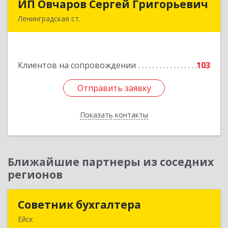
ИП Овчаров Сергей Григорьевич
ИП Овчаров Сергей Григорьевич
Ленинградская ст.
353740, Краснодарский край, Ленинградский р-
н, Ленинградская ст-ца, Космонавтов ул, дом
№ 73
Клиентов на сопровождении
103
Подробнее
Отправить заявку
Отправить заявку
Показать контакты
Назад
Ближайшие партнеры из соседних
регионов
Советник бухгалтера
Советник бухгалтера
Ейск