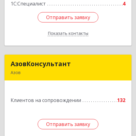
1С:Специалист
4
Отправить заявку
Отправить заявку
Показать контакты
Назад
АзовКонсультант
АзовКонсультант
Азов
346780, Ростовская обл, Азов г, Петровский б-р,
дом № 5
Клиентов на сопровождении
132
Подробнее
Отправить заявку
Отправить заявку