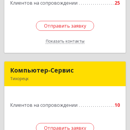
Клиентов на сопровождении
25
Подробнее
Отправить заявку
Отправить заявку
Показать контакты
Назад
Компьютер-Сервис
Компьютер-Сервис
Тихорецк
352040, Краснодарский край, Павловский р-н,
Павловская ст-ца, Горького ул, дом № 271
Клиентов на сопровождении
10
Подробнее
Отправить заявку
Отправить заявку