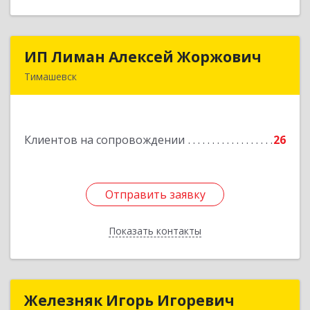
ИП Лиман Алексей Жоржович
ИП Лиман Алексей Жоржович
Тимашевск
352731, Краснодарский край, Тимашевский р-н,
Комсомольский п, Мира ул, дом № 76
Клиентов на сопровождении
26
Подробнее
Отправить заявку
Отправить заявку
Показать контакты
Назад
Железняк Игорь Игоревич
Железняк Игорь Игоревич