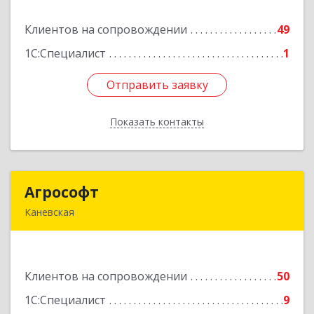
Клиентов на сопровождении
49
Подробнее
1С:Специалист
1
Отправить заявку
Отправить заявку
Показать контакты
Назад
Агрософт
Агрософт
Каневская
353730, Краснодарский край, Каневская ст-ца,
Гагарина ул, дом № 13
Клиентов на сопровождении
50
Подробнее
1С:Специалист
9