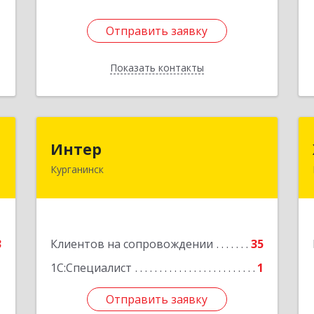
Отправить заявку
Отправить заявку
Показать контакты
Назад
r
Интер
Интер
Курганинск
,
352430, Краснодарский край,
7
Курганинск г, Матросова ул, дом №
151
е
Подробнее
3
Клиентов на сопровождении
35
1С:Специалист
1
Отправить заявку
Отправить заявку