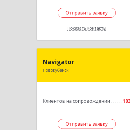
Отправить заявку
Отправить заявку
Показать контакты
Назад
Navigato
Navigator
Новокубанск
352240, Краснодарский край
Новокубанск г, Пушкина ул, дом № 6
Подробне
Клиентов на сопровождении
10
Отправить заявку
Отправить заявку