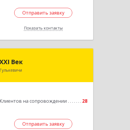
Отправить заявку
Отправить заявку
Показать контакты
Назад
XXI Век
XXI Век
Гулькевичи
352180, Краснодарский край, Отрадо-
Кубанское с, Северная ул, дом № 11
Подробнее
Клиентов на сопровождении
28
Отправить заявку
Отправить заявку