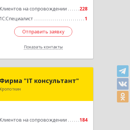
Подробнее
Клиентов на сопровождении
228
1С:Специалист
1
Отправить заявку
Отправить заявку
Показать контакты
Назад
Фирма "IT консультант"
Фирма "IT консультант"
Кропоткин
352389, Краснодарский край,
Кавказский р-н, Кропоткин г,
Пушкина ул, дом № 294, оф.2,3
Подробнее
Клиентов на сопровождении
184