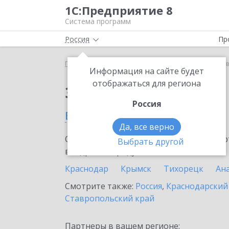
1С:Предприятие 8
Система программ
Россия
Пр
Главная
Сервисы ИТС
1С:Лизинг
1С:Лизинг 
Информация на сайте будет
отображаться для региона
Заказать 1С:Лизинг
Россия
в Армавире
Да, все верно
Ознакомьтесь с информационными карт
Выбрать другой
внедрение продукта.
Краснодар
Крымск
Тихорецк
Ан
Смотрите также:
Россия
,
Краснодарский
Ставропольский край
Партнеры в вашем регионе: