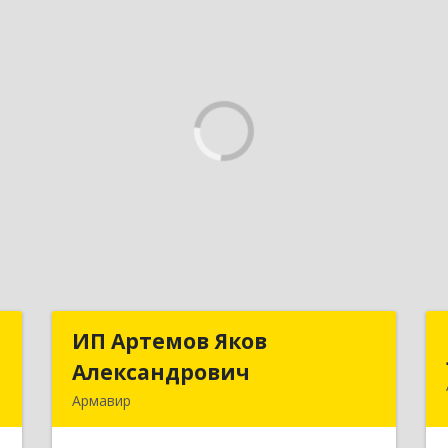
й
ИП Артемов Яков
ИП Артемов Яков
ч
Александрович
Александрович
Армавир
,
Подробнее
,