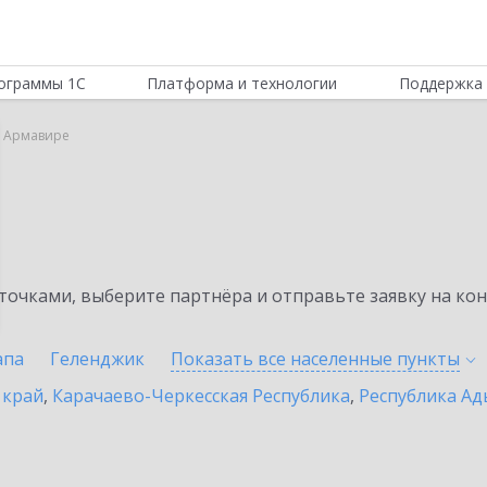
ограммы 1С
Платформа и технологии
Поддержка 
в Армавире
очками, выберите партнёра и отправьте заявку на ко
апа
Геленджик
Показать все населенные
пункты
 край
,
Карачаево-Черкесская Республика
,
Республика Ад