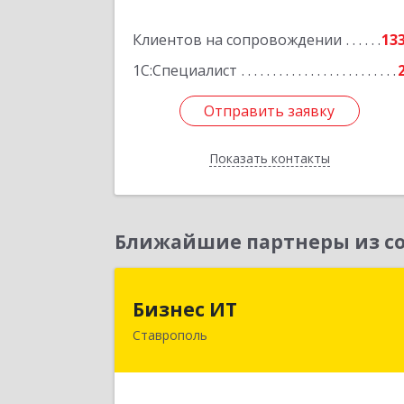
кв.30
Клиентов на сопровождении
13
Подробне
1С:Специалист
Отправить заявку
Отправить заявку
Показать контакты
Назад
Ближайшие партнеры из со
Бизнес И
Бизнес ИТ
Ставрополь
355035, Ставропольский край
Ставрополь г, 1 Промышленная ул
дом № 3, корпус 