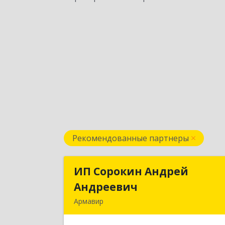
Рекомендованные партнеры
ИП Сорокин Андрей
ИП Сорокин Андре
Андреевич
Андрееви
Армавир
352900, Краснодарский край
Армавир г, Ф.Энгельса ул, дом № 25