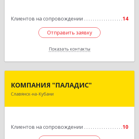
Подробнее
Клиентов на сопровождении
14
Отправить заявку
Отправить заявку
Показать контакты
Назад
КОМПАНИЯ "ПАЛАДИС"
КОМПАНИЯ "ПАЛАДИС"
Славянск-на-Кубани
353560, Краснодарский край, Славянский р-н,
Славянск-на-Кубани г, Краснофлотская ул, дом
№ 19, оф.1
Подробнее
Клиентов на сопровождении
10