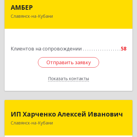
АМБЕР
АМБЕР
Славянск-на-Кубани
353562, Краснодарский край, Славянский р-н,
Славянск-на-Кубани г, Крупской ул, дом № 12
Подробнее
Клиентов на сопровождении
58
Отправить заявку
Отправить заявку
Показать контакты
Назад
ИП Харченко Алексей Иванович
ИП Харченко Алексей Иванович
Славянск-на-Кубани
353 579, Краснодарский край, ст.Петровская,
ул.Кирпичная д.32