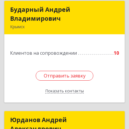
Бударный Андрей
Бударный Андрей
Владимирович
Владимирович
Крымск
353389, Краснодарский край, Крымск г,
Революционная ул, дом № 47
Клиентов на сопровождении
10
Подробнее
Отправить заявку
Отправить заявку
Показать контакты
Назад
Юрданов Андрей
Юрданов Андрей
Александрович
Александрович