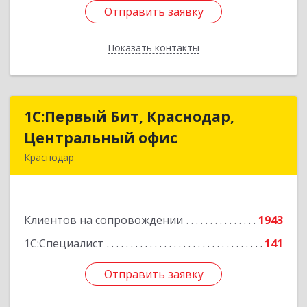
Отправить заявку
Отправить заявку
Показать контакты
Назад
1С:Первый Бит, Краснодар,
1С:Первый Бит, Краснодар,
Центральный офис
Центральный офис
Краснодар
350051, Краснодарский край, Краснодар г,
Монтажников ул, дом № 1/4, пом.3-12,14
Клиентов на сопровождении
1943
Подробнее
1С:Специалист
141
Отправить заявку
Отправить заявку