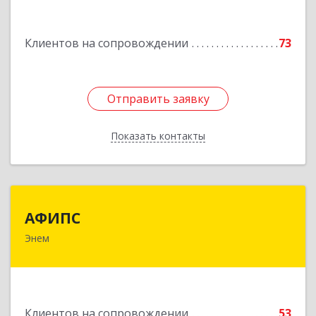
Подробнее
Клиентов на сопровождении
73
Отправить заявку
Отправить заявку
Показать контакты
Назад
АФИПС
АФИПС
Энем
385132, Адыгея Респ, Тахтамукайский р-н, Энем
пгт, Чкалова ул, дом № 13
Подробнее
Клиентов на сопровождении
53