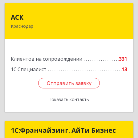
АСК
АСК
Краснодар
350900, Краснодарский край, Краснодар г,
Яхонтовая ул, дом № 2, оф.102
Подробнее
Клиентов на сопровождении
331
1С:Специалист
13
Отправить заявку
Отправить заявку
Показать контакты
Назад
1С:Франчайзинг. АйТи Бизнес
1С:Франчайзинг. АйТи Бизнес