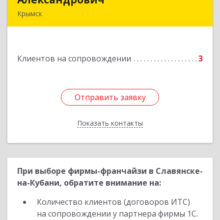
Крымск
353384 Краснодарский край г. Крымск ул.
Юбилейная 8
Клиентов на сопровождении
3
Подробнее
Отправить заявку
Отправить заявку
Показать контакты
Назад
При выборе фирмы-франчайзи в Славянске-
на-Кубани, обратите внимание на:
Количество клиентов (договоров ИТС)
на сопровождении у партнера фирмы 1С.