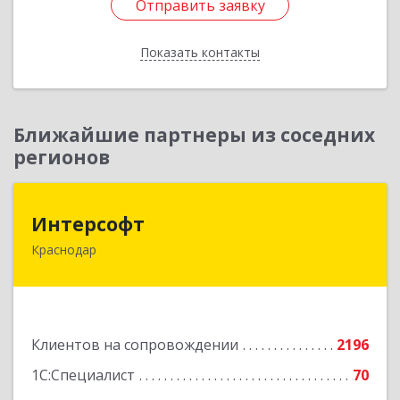
Отправить заявку
Отправить заявку
Показать контакты
Назад
Ближайшие партнеры из соседних
регионов
Интерсофт
Интерсофт
Краснодар
350020, Краснодарский край, Краснодар г,
Рашпилевская ул, дом № 179/1, оф.618
Подробнее
Клиентов на сопровождении
2196
1С:Специалист
70