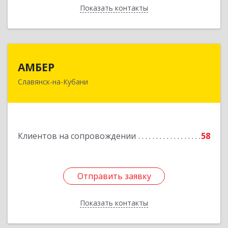
Показать контакты
Назад
АМБЕР
АМБЕР
Славянск-на-Кубани
353562, Краснодарский край, Славянский р-н,
Славянск-на-Кубани г, Крупской ул, дом № 12
Подробнее
Клиентов на сопровождении
58
Отправить заявку
Отправить заявку
Показать контакты
Назад