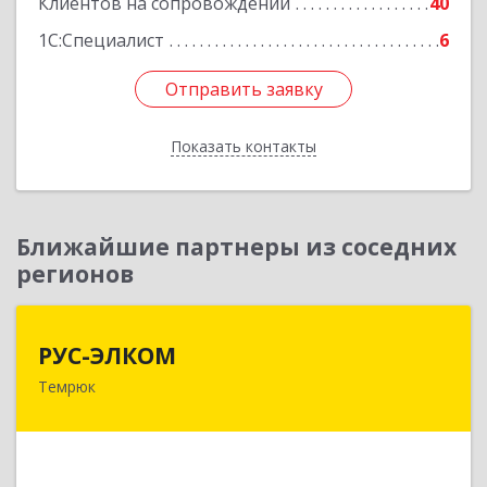
Клиентов на сопровождении
40
1С:Специалист
6
Отправить заявку
Отправить заявку
Показать контакты
Назад
Ближайшие партнеры из соседних
регионов
РУС-ЭЛКОМ
РУС-ЭЛКОМ
Темрюк
353500, Краснодарский край, Темрюкский р-н,
Темрюк г, Ленина ул, дом № 104
Подробнее