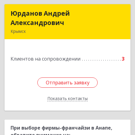
Юрданов Андрей
Юрданов Андрей
Александрович
Александрович
Крымск
353384 Краснодарский край г. Крымск ул.
Юбилейная 8
Клиентов на сопровождении
3
Подробнее
Отправить заявку
Отправить заявку
Показать контакты
Назад
При выборе фирмы-франчайзи в Анапе,