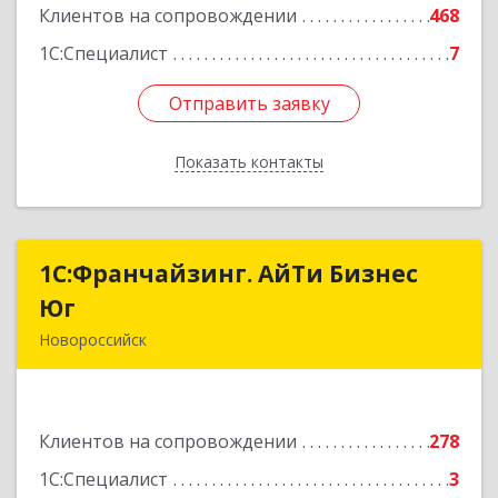
Клиентов на сопровождении
468
1С:Специалист
7
Отправить заявку
Отправить заявку
Показать контакты
Назад
1С:Франчайзинг. АйТи Бизнес
1С:Франчайзинг. АйТи Бизнес
Юг
Юг
Новороссийск
353907, Краснодарский край, Новороссийск г,
Видова ул, дом № 65, оф.2
Клиентов на сопровождении
278
Подробнее
1С:Специалист
3