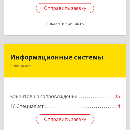
Отправить заявку
Отправить заявку
Показать контакты
Назад
Информационные системы
Информационные системы
Геленджик
353475, Краснодарский край, Геленджик г,
Нахимова ул, дом № 2
Подробнее
Клиентов на сопровождении
75
1С:Специалист
4
Отправить заявку
Отправить заявку