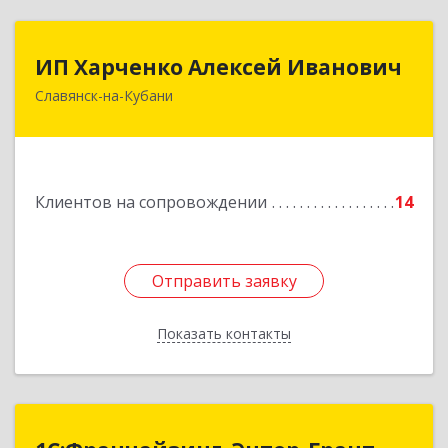
ИП Харченко Алексей Иванович
ИП Харченко Алексей Иванович
Славянск-на-Кубани
353 579, Краснодарский край, ст.Петровская,
ул.Кирпичная д.32
Подробнее
Клиентов на сопровождении
14
Отправить заявку
Отправить заявку
Показать контакты
Назад
1С:Франчайзинг. Энтер-Грант