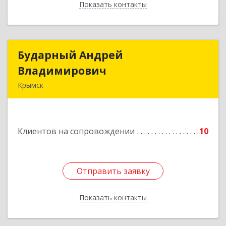
Показать контакты
Назад
Бударный Андрей
Бударный Андрей
Владимирович
Владимирович
Крымск
353389, Краснодарский край, Крымск г,
Революционная ул, дом № 47
Клиентов на сопровождении
10
Подробнее
Отправить заявку
Отправить заявку
Показать контакты
Назад