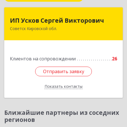
ИП Усков Сергей Викторович
ИП Усков Сергей Викторович
Советск Кировской обл.
613340, Кировская обл, Советск г, Дружбы ул,
дом № 29
Подробнее
Клиентов на сопровождении
26
Отправить заявку
Отправить заявку
Показать контакты
Назад
Ближайшие партнеры из соседних
регионов