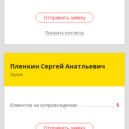
Отправить заявку
Отправить заявку
Показать контакты
Назад
Пленкин Сергей Анатльевич
Пленкин Сергей Анатльевич
Орлов
612 270, 612270, Кировская обл, , Орлов г,
Ленина ул, дом. 128
Подробнее
Клиентов на сопровождении
5
Отправить заявку
Отправить заявку