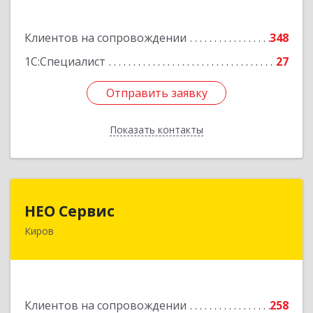
Подробнее
Клиентов на сопровождении
348
1С:Специалист
27
Отправить заявку
Отправить заявку
Показать контакты
Назад
НЕО Сервис
НЕО Сервис
Киров
610045, Кировская обл, Киров г, Ульяновская
ул, дом № 36
Подробнее
Клиентов на сопровождении
258