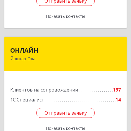
Отправить заявку
Отправить заявку
Показать контакты
Назад
ОНЛАЙН
ОНЛАЙН
Йошкар-Ола
424000, Марий Эл Респ, Йошкар-Ола г,
Комсомольская ул, дом № 132, пом.III
Подробнее
Клиентов на сопровождении
197
1С:Специалист
14
Отправить заявку
Отправить заявку
Показать контакты
Назад