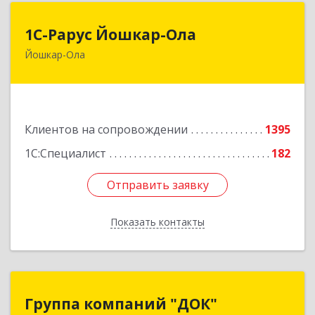
1С-Рарус Йошкар-Ола
1С-Рарус Йошкар-Ола
Йошкар-Ола
424004, Марий Эл Респ, Йошкар-Ола г, Волкова
ул, дом № 68
Подробнее
Клиентов на сопровождении
1395
1С:Специалист
182
Отправить заявку
Отправить заявку
Показать контакты
Назад
Группа компаний "ДОК"
Группа компаний "ДОК"