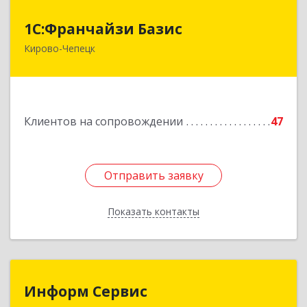
1С:Франчайзи Базис
1С:Франчайзи Базис
Кирово-Чепецк
613044, Кировская обл, город Кирово-Чепецк
г.о., Кирово-Чепецк г, Школьная ул, дом № 2,
оф.323
Подробнее
Клиентов на сопровождении
47
Отправить заявку
Отправить заявку
Показать контакты
Назад
Информ Сервис
Информ Сервис