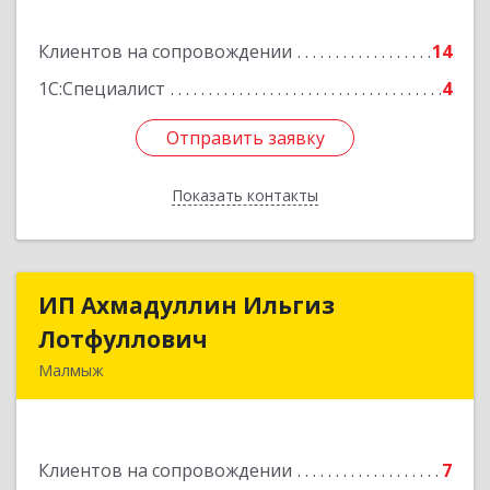
Подробнее
Клиентов на сопровождении
14
1С:Специалист
4
Отправить заявку
Отправить заявку
Показать контакты
Назад
ИП Ахмадуллин Ильгиз
ИП Ахмадуллин Ильгиз
Лотфуллович
Лотфуллович
Малмыж
612920, Кировская обл, г.Малмыж, ул.Ленина, 27
оф.1
Клиентов на сопровождении
7
Подробнее