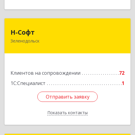
Н-Софт
Н-Софт
Зеленодольск
422521, Татарстан Респ (Татарстан),
Зеленодольский р-н, Зеленодольск г,
Универсиады ул, дом № 1
Подробнее
Клиентов на сопровождении
72
1С:Специалист
1
Отправить заявку
Отправить заявку
Показать контакты
Назад