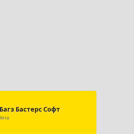
Багз Бастерс Софт
Багз Бастерс Софт
298603, Крым Респ, Ялта г, Свердлова
Ялта
ул, дом № 34