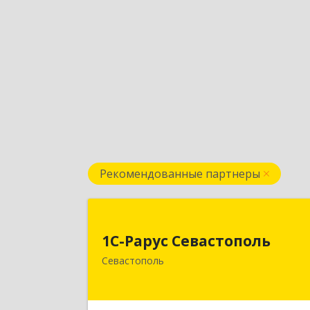
Рекомендованные партнеры
1С-Рарус Севастопол
1С-Рарус Севастополь
299011, Севастополь г, Кулакова ул
Севастополь
дом № 5
Подробне