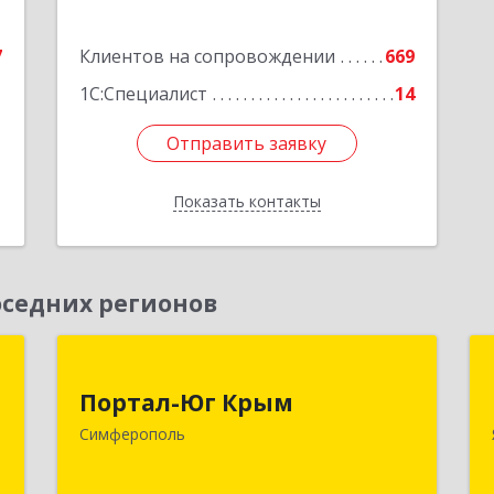
Подробнее
7
Клиентов на сопровождении
669
1С:Специалист
14
Отправить заявку
Отправить заявку
Показать контакты
Назад
седних регионов
м
Портал-Юг Крым
Портал-Юг Крым
,
295015, Крым Респ, Симферополь г,
Симферополь
2
Козлова ул, дом № 27