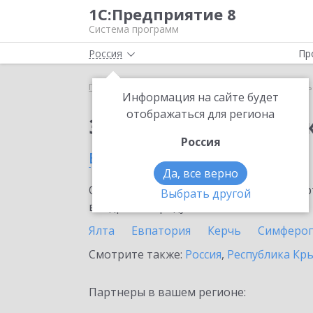
1С:Предприятие 8
Система программ
Россия
Пр
Главная
Сервисы ИТС
1С-Курьерика
1С-Курь
Информация на сайте будет
отображаться для региона
Заказать 1С-Курьери
Россия
в Севастополе
Да, все верно
Ознакомьтесь с информационными карт
Выбрать другой
внедрение продукта.
Ялта
Евпатория
Керчь
Симферо
Смотрите также:
Россия
,
Республика Кр
Партнеры в вашем регионе: