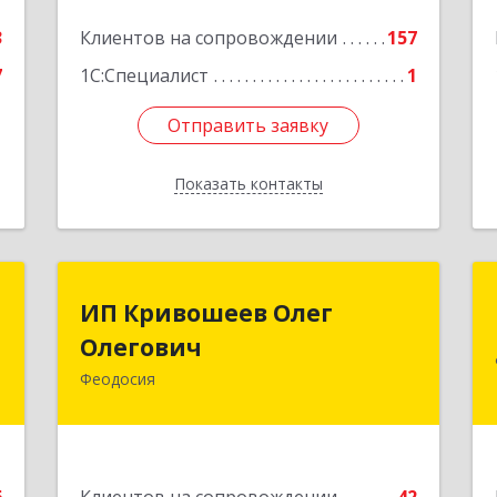
3
Клиентов на сопровождении
157
7
1С:Специалист
1
Отправить заявку
Отправить заявку
Показать контакты
Назад
П
ИП Кривошеев Олег
ИП Кривошеев Олег
а
Олегович
Олегович
)
Феодосия
Подробнее
4
е