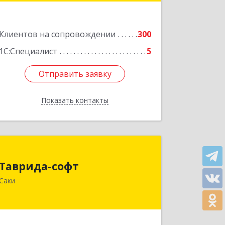
Подробнее
Клиентов на сопровождении
300
1С:Специалист
5
Отправить заявку
Отправить заявку
Показать контакты
Назад
Таврида-софт
Таврида-софт
296574, Крым Респ, м.р-н Сакский с.п.
Саки
Новофедоровское, Новофедоровка
пгт, 30 Авиаполка ул, дом № 10
Подробнее