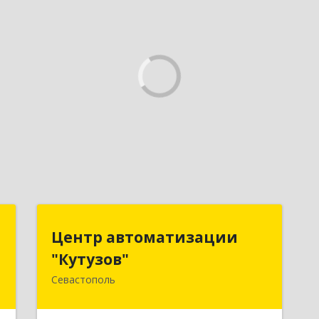
ь
Центр автоматизации
Центр автоматизации
"Кутузов"
"Кутузов"
,
8
Севастополь
299011, Севастополь г, Генерала
Петрова ул, дом № 20, корпус 1, оф.1
е