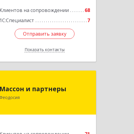
Клиентов на сопровождении
68
1С:Специалист
7
Отправить заявку
Отправить заявку
Показать контакты
Назад
Массон и партнеры
Массон и партнеры
298112, Крым Респ, Феодосия г,
Феодосия
Крымская ул, дом № 31
Подробнее