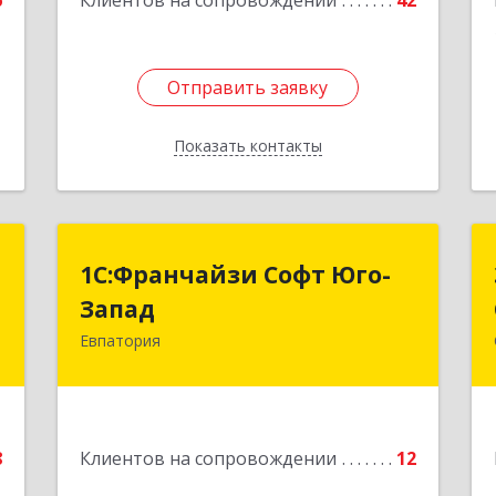
6
Клиентов на сопровождении
42
Отправить заявку
Отправить заявку
Показать контакты
Назад
"
1С:Франчайзи Софт Юго-
1С:Франчайзи Софт Юго-
Запад
Запад
а
0
Евпатория
297407, Крым Респ, Евпатория г,
Победы пр-кт, дом № 13, кв.45
е
Подробнее
8
Клиентов на сопровождении
12