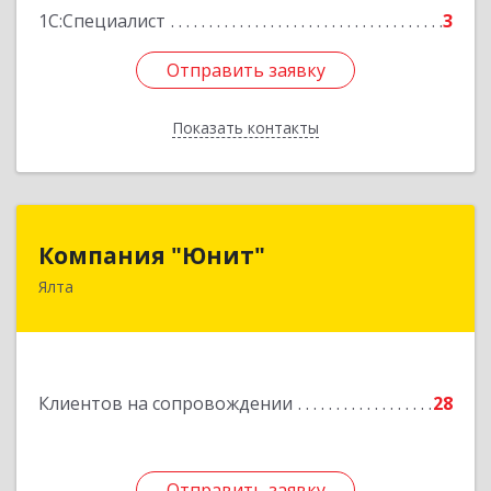
1С:Специалист
3
Отправить заявку
Отправить заявку
Показать контакты
Назад
Компания "Юнит"
Компания "Юнит"
Ялта
298600, Крым Респ, Ялта г, Васильева ул, дом №
16, оф.400
Подробнее
Клиентов на сопровождении
28
Отправить заявку
Отправить заявку