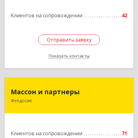
Клиентов на сопровождении
42
Отправить заявку
Отправить заявку
Показать контакты
Назад
Массон и партнеры
Массон и партнеры
Феодосия
298112, Крым Респ, Феодосия г, Крымская ул,
дом № 31
Подробнее
Клиентов на сопровождении
71