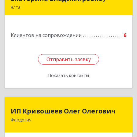
Ялта
98600, г. Ялта, ул. Свердлова, 24
Подробнее
Клиентов на сопровождении
6
Отправить заявку
Отправить заявку
Показать контакты
Назад
ИП Кривошеев Олег Олегович
ИП Кривошеев Олег Олегович
Феодосия
Подробнее