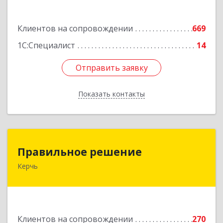
Подробнее
Клиентов на сопровождении
669
1С:Специалист
14
Отправить заявку
Отправить заявку
Показать контакты
Назад
Правильное решение
Правильное решение
Керчь
298330, Крым Респ, Керчь г, Адмиралтейский
проезд, дом № 1
Подробнее
Клиентов на сопровождении
270