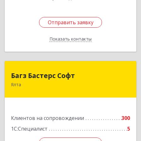
Отправить заявку
Отправить заявку
Показать контакты
Назад
Багз Бастерс Софт
Багз Бастерс Софт
Ялта
298603, Крым Респ, Ялта г, Свердлова ул, дом №
34
Подробнее
Клиентов на сопровождении
300
1С:Специалист
5