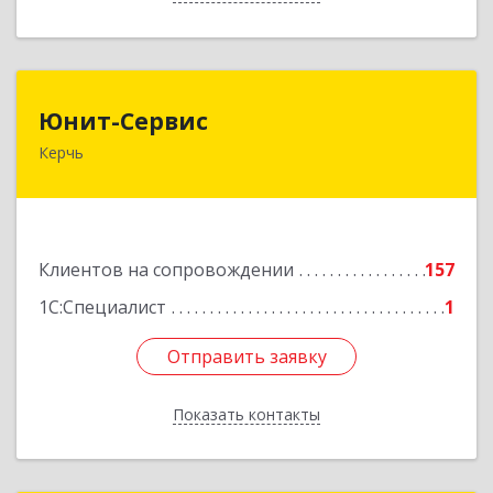
Юнит-Сервис
Юнит-Сервис
Керчь
298300, Крым Респ, Керчь г, Кооперативный
пер, дом № 26
Подробнее
Клиентов на сопровождении
157
1С:Специалист
1
Отправить заявку
Отправить заявку
Показать контакты
Назад