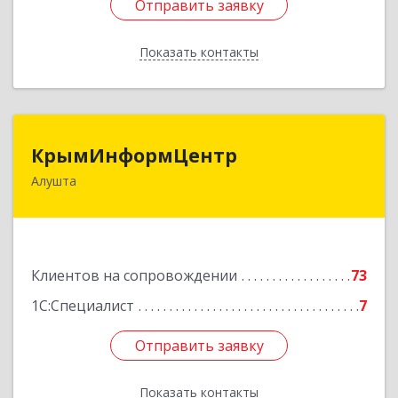
Отправить заявку
Отправить заявку
Показать контакты
Назад
КрымИнформЦентр
КрымИнформЦентр
Алушта
298500, Крым Респ, Алушта г, Горького ул, дом
№ 34А, оф.7
Подробнее
Клиентов на сопровождении
73
1С:Специалист
7
Отправить заявку
Отправить заявку
Показать контакты
Назад