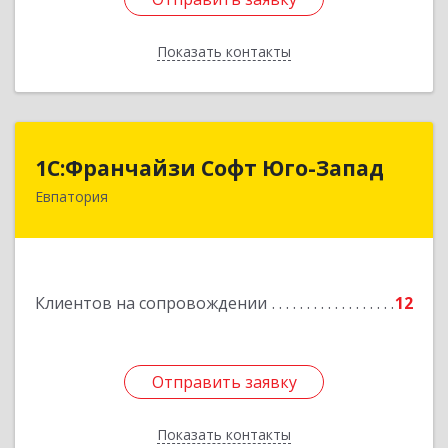
Показать контакты
Назад
1С:Франчайзи Софт Юго-Запад
1С:Франчайзи Софт Юго-Запад
Евпатория
297407, Крым Респ, Евпатория г, Победы пр-кт,
дом № 13, кв.45
Подробнее
Клиентов на сопровождении
12
Отправить заявку
Отправить заявку
Показать контакты
Назад