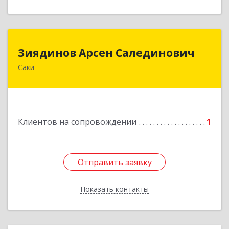
Зиядинов Арсен Салединович
Зиядинов Арсен Салединович
Саки
г.Саки, Интернациональная, 5/2, кв.1
Подробнее
Клиентов на сопровождении
1
Отправить заявку
Отправить заявку
Показать контакты
Назад