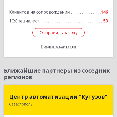
Подробнее
Клиентов на сопровождении
146
1С:Специалист
53
Отправить заявку
Отправить заявку
Показать контакты
Назад
Ближайшие партнеры из соседних
регионов
Центр автоматизации "Кутузов"
Центр автоматизации "Кутузов"
Севастополь
299011, Севастополь г, Генерала Петрова ул,
дом № 20, корпус 1, оф.1