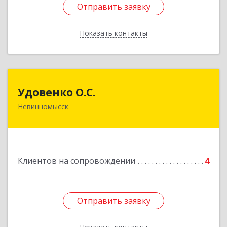
Отправить заявку
Отправить заявку
Показать контакты
Назад
Удовенко О.С.
Удовенко О.С.
Невинномысск
357 100, г.Невинномысск, ул.Революцеонная,
дом № 30, кв.54
Подробнее
Клиентов на сопровождении
4
Отправить заявку
Отправить заявку