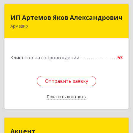
ИП Артемов Яков Александрович
ИП Артемов Яков Александрович
Армавир
Подробнее
Клиентов на сопровождении
53
Отправить заявку
Отправить заявку
Показать контакты
Назад
Акцент
Акцент