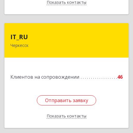
Показать контакты
Назад
IT_RU
IT_RU
Черкесск
Подробнее
Клиентов на сопровождении
46
Отправить заявку
Отправить заявку
Показать контакты
Назад