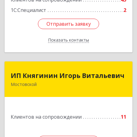
1С:Специалист
2
Отправить заявку
Отправить заявку
Показать контакты
Назад
ИП Княгинин Игорь Витальевич
ИП Княгинин Игорь Витальевич
Мостовской
352570, Краснодарский край, Мостовский р-н,
Мостовской пгт, Гоголя ул, дом № 113, кв.3
Подробнее
Клиентов на сопровождении
11