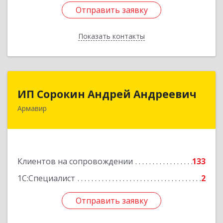
Отправить заявку
Отправить заявку
Показать контакты
Назад
ИП Сорокин Андрей Андреевич
ИП Сорокин Андрей Андреевич
Армавир
352900, Краснодарский край, Армавир г,
Ф.Энгельса ул, дом № 25, кв.309
Подробнее
Клиентов на сопровождении
133
1С:Специалист
2
Отправить заявку
Отправить заявку