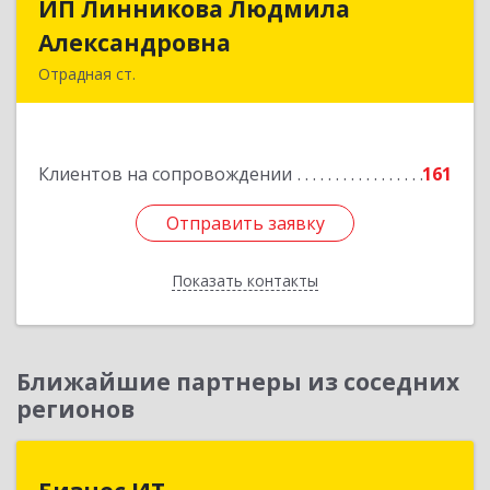
ИП Линникова Людмила
ИП Линникова Людмила
Александровна
Александровна
Отрадная ст.
352290, Краснодарский край, Отрадненский р-
н, Отрадная ст-ца, Курортная ул, дом № 39Б
Клиентов на сопровождении
161
Подробнее
Отправить заявку
Отправить заявку
Показать контакты
Назад
Ближайшие партнеры из соседних
регионов
Бизнес ИТ