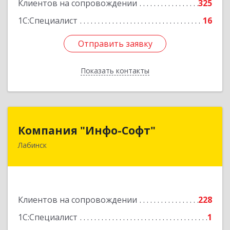
Клиентов на сопровождении
325
1С:Специалист
16
Отправить заявку
Отправить заявку
Показать контакты
Назад
Компания "Инфо-Софт"
Компания "Инфо-Софт"
Лабинск
352500, Краснодарский край, Лабинский р-н,
Лабинск г, Константинова ул, дом № 72
Подробнее
Клиентов на сопровождении
228
1С:Специалист
1