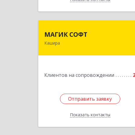
МАГИК СОФ
МАГИК СОФТ
Кашира
Подробне
Клиентов на сопровождении
Отправить заявку
Отправить заявку
Показать контакты
Назад