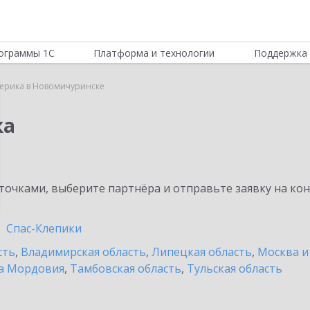
ограммы 1С
Платформа и технологии
Поддержка 
ьерика в Новомичуринске
ка
очками, выберите партнёра и отправьте заявку на ко
Спас-Клепики
сть
,
Владимирская область
,
Липецкая область
,
Москва и
а Мордовия
,
Тамбовская область
,
Тульская область