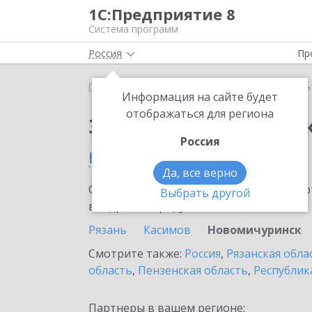
1С:Предприятие 8
Система программ
Россия
Пр
Главная
Сервисы ИТС
1С-Курьерика
1С-Кур
Информация на сайте будет
отображаться для региона
Заказать 1С-Курьери
Россия
в Новомичуринске
Да, все верно
Ознакомьтесь с информационными карт
Выбрать другой
внедрение продукта.
Рязань
Касимов
Новомичуринск
Смотрите также:
Россия
,
Рязанская обла
область
,
Пензенская область
,
Республик
Партнеры в вашем регионе: