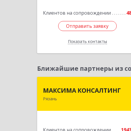
Подробне
Клиентов на сопровождении
4
Отправить заявку
Отправить заявку
Показать контакты
Назад
Ближайшие партнеры из со
МАКСИМА КОНСАЛТИН
МАКСИМА КОНСАЛТИНГ
Рязань
390006, Рязанская обл, г.о.горо
Рязань, Рязань г, Грибоедова ул, до
№ 22, пом.H1
Подробне
Клиентов на сопровождении
194