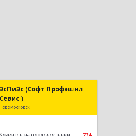
ЭсПиЭс (Софт Профэшнл
ЭсПиЭс (Софт Профэшнл
Севис )
Севис )
Новомосковск
301659, Тульская обл,
Новомосковский р-н, Новомосковск
г, Шахтеров ул, дом № 33/33
Клиентов на сопровождении
724