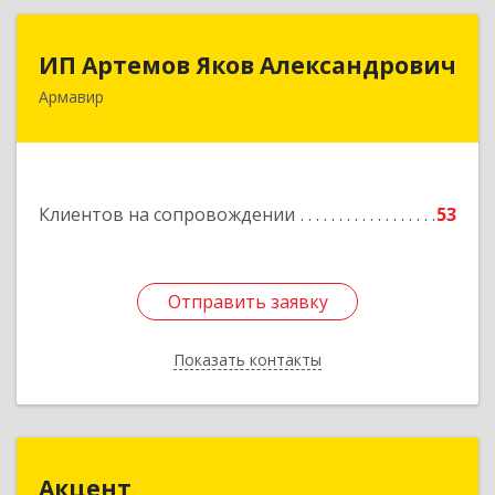
ИП Артемов Яков Александрович
ИП Артемов Яков Александрович
Армавир
Подробнее
Клиентов на сопровождении
53
Отправить заявку
Отправить заявку
Показать контакты
Назад
Акцент
Акцент