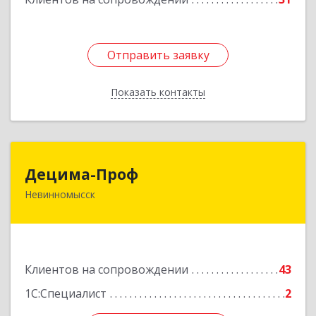
Отправить заявку
Отправить заявку
Показать контакты
Назад
Децима-Проф
Децима-Проф
Невинномысск
357100, Ставропольский край, Невинномысск г,
Гагарина ул, дом № 63
Подробнее
Клиентов на сопровождении
43
1С:Специалист
2