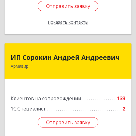
Отправить заявку
Отправить заявку
Показать контакты
Назад
ИП Сорокин Андрей Андреевич
ИП Сорокин Андрей Андреевич
Армавир
352900, Краснодарский край, Армавир г,
Ф.Энгельса ул, дом № 25, кв.309
Подробнее
Клиентов на сопровождении
133
1С:Специалист
2
Отправить заявку
Отправить заявку