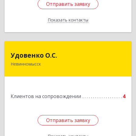
Отправить заявку
Отправить заявку
Показать контакты
Назад
Удовенко О.С.
Удовенко О.С.
Невинномысск
357 100, г.Невинномысск, ул.Революцеонная,
дом № 30, кв.54
Подробнее
Клиентов на сопровождении
4
Отправить заявку
Отправить заявку