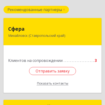
Рекомендованные партнеры
Сфера
Сфера
Михайловск (Ставропольский край)
356240, Ставропольский край, Шпаковский р-
н, Михайловск г, Ленина ул, дом № 156/2,
пом.111
Подробнее
Клиентов на сопровождении
3
Отправить заявку
Отправить заявку
Показать контакты
Назад