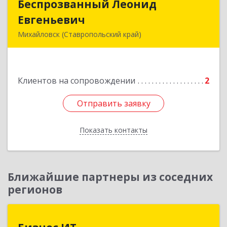
Беспрозванный Леонид
Беспрозванный Леонид
Евгеньевич
Евгеньевич
Михайловск (Ставропольский край)
Подробнее
Клиентов на сопровождении
2
Отправить заявку
Отправить заявку
Показать контакты
Назад
Ближайшие партнеры из соседних
регионов
Бизнес ИТ