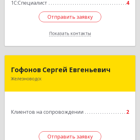
1С:Специалист
4
Отправить заявку
Отправить заявку
Показать контакты
Назад
Гофонов Сергей Евгеньевич
Гофонов Сергей Евгеньевич
Железноводск
Подробнее
Клиентов на сопровождении
2
Отправить заявку
Отправить заявку