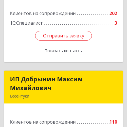
Подробнее
Клиентов на сопровождении
202
1С:Специалист
3
Отправить заявку
Отправить заявку
Показать контакты
Назад
ИП Добрынин Максим
ИП Добрынин Максим
Михайлович
Михайлович
Ессентуки
357601, Ставропольский край, Ессентуки,
Спасателей, дом № 5, кв.43
Клиентов на сопровождении
110
Подробнее