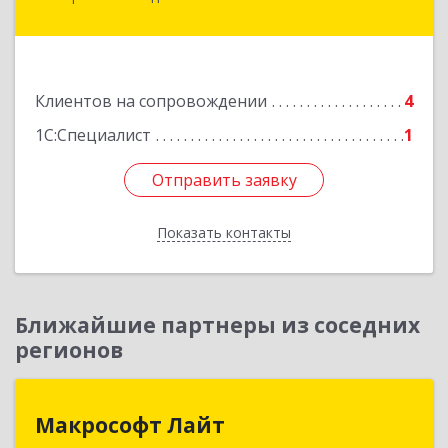
Минераловодский, Минеральные Воды г, 22
Партсъезда пр-кт, домовладение № 9, корпус 1
Подробнее
Клиентов на сопровождении
4
1С:Специалист
1
Отправить заявку
Отправить заявку
Показать контакты
Назад
Ближайшие партнеры из соседних
регионов
Макрософт Лайт
Макрософт Лайт