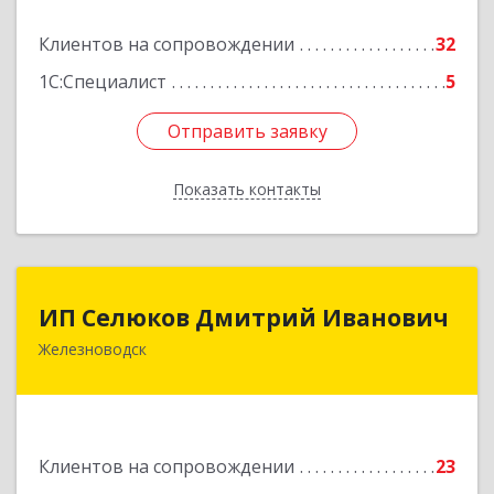
Подробнее
Клиентов на сопровождении
32
1С:Специалист
5
Отправить заявку
Отправить заявку
Показать контакты
Назад
ИП Селюков Дмитрий Иванович
ИП Селюков Дмитрий Иванович
Железноводск
357400, Ставропольский край, Железноводск г,
Энгельса ул, дом № 17, кв.17
Подробнее
Клиентов на сопровождении
23