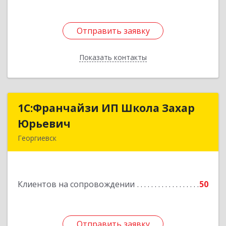
Отправить заявку
Отправить заявку
Показать контакты
Назад
1С:Франчайзи ИП Школа Захар
1С:Франчайзи ИП Школа Захар
Юрьевич
Юрьевич
Георгиевск
357840, Ставропольский край, Георгиевский р-
н, Александрийская ст-ца, Курдюмовский пер,
дом № 10
Клиентов на сопровождении
50
Подробнее
Отправить заявку
Отправить заявку