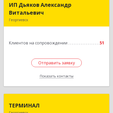
ИП Дьяков Александр
ИП Дьяков Александр
Витальевич
Витальевич
Георгиевск
Подробнее
Клиентов на сопровождении
51
Отправить заявку
Отправить заявку
Показать контакты
Назад
ТЕРМИНАЛ
ТЕРМИНАЛ
Георгиевск