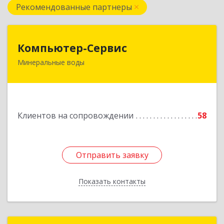
Рекомендованные партнеры
Компьютер-Сервис
Компьютер-Сервис
Минеральные воды
357202, Ставропольский край, Минеральные
Воды г, Гагарина ул, дом № 48
Подробнее
Клиентов на сопровождении
58
Отправить заявку
Отправить заявку
Показать контакты
Назад