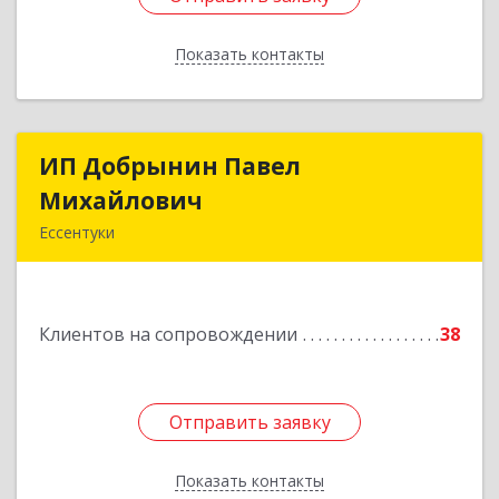
Показать контакты
Назад
ИП Добрынин Павел
ИП Добрынин Павел
Михайлович
Михайлович
Ессентуки
Подробнее
Клиентов на сопровождении
38
Отправить заявку
Отправить заявку
Показать контакты
Назад