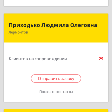
Приходько Людмила Олеговна
Приходько Людмила Олеговна
Лермонтов
357341, Лермонтов г, П.Лумумбы ул, дом №
43/2, кв.44
Подробнее
Клиентов на сопровождении
29
Отправить заявку
Отправить заявку
Показать контакты
Назад