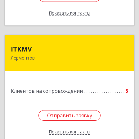
Показать контакты
Назад
ITKMV
ITKMV
Лермонтов
Подробнее
Клиентов на сопровождении
5
Отправить заявку
Отправить заявку
Показать контакты
Назад