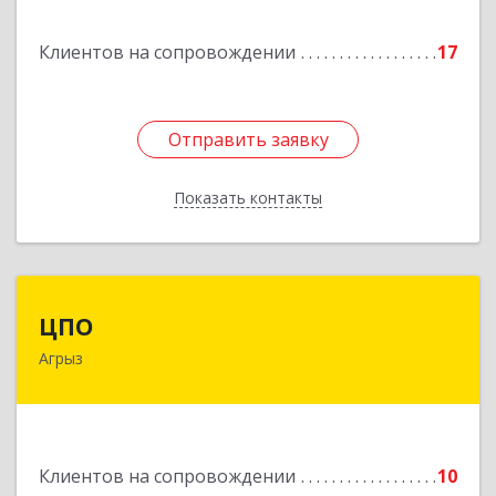
Подробнее
Клиентов на сопровождении
17
Отправить заявку
Отправить заявку
Показать контакты
Назад
ЦПО
ЦПО
Агрыз
422230, Татарстан Респ (Татарстан), м.р-н
Агрызский, г.п. город Агрыз, Агрыз г, Гагарина
ул, дом № 70, пом.1000, пом.3
Подробнее
Клиентов на сопровождении
10