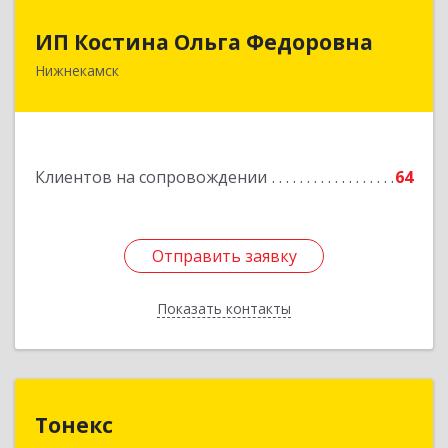
ИП Костина Ольга Федоровна
ИП Костина Ольга Федоровна
Нижнекамск
Подробнее
Клиентов на сопровождении
64
Отправить заявку
Отправить заявку
Показать контакты
Назад
Тонекс
Тонекс