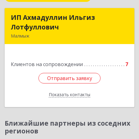
ИП Ахмадуллин Ильгиз
ИП Ахмадуллин Ильгиз
Лотфуллович
Лотфуллович
Малмыж
612920, Кировская обл, г.Малмыж, ул.Ленина, 27
оф.1
Клиентов на сопровождении
7
Подробнее
Отправить заявку
Отправить заявку
Показать контакты
Назад
Ближайшие партнеры из соседних
регионов