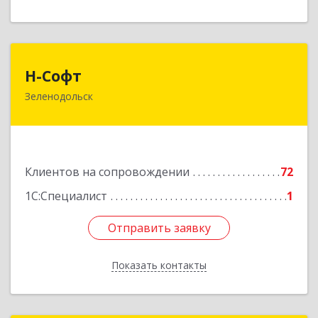
Н-Софт
Н-Софт
Зеленодольск
422521, Татарстан Респ (Татарстан),
Зеленодольский р-н, Зеленодольск г,
Универсиады ул, дом № 1
Подробнее
Клиентов на сопровождении
72
1С:Специалист
1
Отправить заявку
Отправить заявку
Показать контакты
Назад