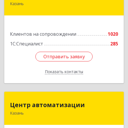
Казань
420088, Татарстан Респ, Казань г, Победы пр-
кт, дом № 159
Подробнее
Клиентов на сопровождении
1020
1С:Специалист
285
Отправить заявку
Отправить заявку
Показать контакты
Назад
Центр автоматизации
Центр автоматизации
Казань
420133, Татарстан Респ, Казань г, Ямашева пр-
кт, дом № 92