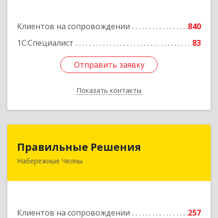
Подробнее
Клиентов на сопровождении
840
1С:Специалист
83
Отправить заявку
Отправить заявку
Показать контакты
Назад
Правильные Решения
Правильные Решения
Набережные Челны
423832, Татарстан Респ, Набережные Челны г,
Дружбы Народов пр-кт, дом № 38А, кв.55
Подробнее
Клиентов на сопровождении
257