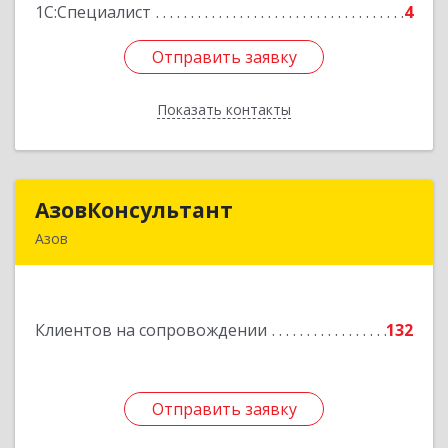
1С:Специалист
4
Отправить заявку
Отправить заявку
Показать контакты
Назад
АзовКонсультант
АзовКонсультант
Азов
346780, Ростовская обл, Азов г, Петровский б-р,
дом № 5
Клиентов на сопровождении
132
Подробнее
Отправить заявку
Отправить заявку