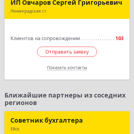
ИП Овчаров Сергей Григорьевич
ИП Овчаров Сергей Григорьевич
Ленинградская ст.
353740, Краснодарский край, Ленинградский р-
н, Ленинградская ст-ца, Космонавтов ул, дом
№ 73
Клиентов на сопровождении
103
Подробнее
Отправить заявку
Отправить заявку
Показать контакты
Назад
Ближайшие партнеры из соседних
регионов
Советник бухгалтера
Советник бухгалтера
Ейск