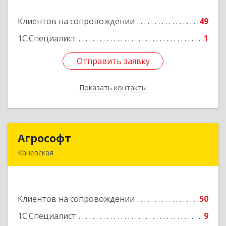
Клиентов на сопровождении
49
Подробнее
1С:Специалист
1
Отправить заявку
Отправить заявку
Показать контакты
Назад
Агрософт
Агрософт
Каневская
353730, Краснодарский край, Каневская ст-ца,
Гагарина ул, дом № 13
Клиентов на сопровождении
50
Подробнее
1С:Специалист
9