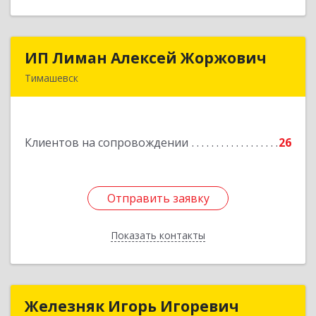
ИП Лиман Алексей Жоржович
ИП Лиман Алексей Жоржович
Тимашевск
352731, Краснодарский край, Тимашевский р-н,
Комсомольский п, Мира ул, дом № 76
Клиентов на сопровождении
26
Подробнее
Отправить заявку
Отправить заявку
Показать контакты
Назад
Железняк Игорь Игоревич
Железняк Игорь Игоревич