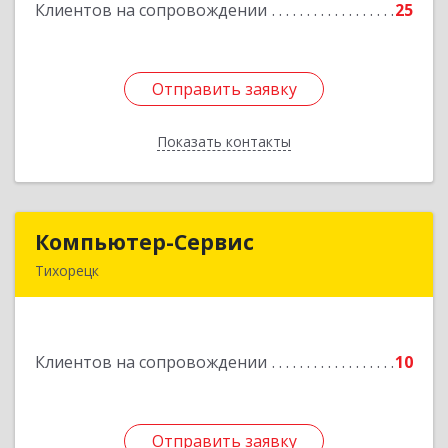
Клиентов на сопровождении
25
Подробнее
Отправить заявку
Отправить заявку
Показать контакты
Назад
Компьютер-Сервис
Компьютер-Сервис
Тихорецк
352040, Краснодарский край, Павловский р-н,
Павловская ст-ца, Горького ул, дом № 271
Клиентов на сопровождении
10
Подробнее
Отправить заявку
Отправить заявку