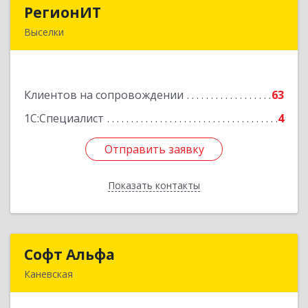
РегионИТ
РегионИТ
Выселки
353103, Краснодарский край, м.р-н
Выселковский, с.п. Выселковское, Выселки ст-
ца, Рябиновая (Дорожник тер. ДПК) ул, дом №
Клиентов на сопровождении
173/1
63
1С:Специалист
4
Подробнее
Отправить заявку
Отправить заявку
Показать контакты
Назад
Софт Альфа
Софт Альфа
Каневская
353730, Краснодарский край, Каневской р-н,
Каневская ст-ца, Нестеренко ул, дом № 81