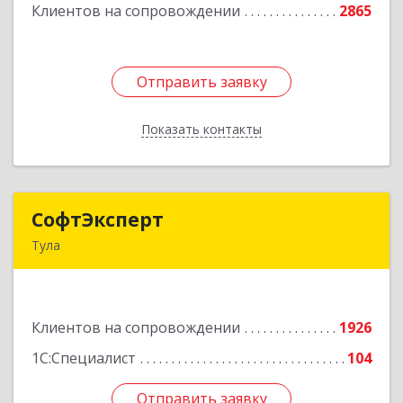
Клиентов на сопровождении
2865
Подробнее
Отправить заявку
Отправить заявку
Показать контакты
Назад
СофтЭксперт
СофтЭксперт
Тула
300013, Тульская обл, Тула г, Болдина ул, дом №
41А, пом.47, оф.1-4
Клиентов на сопровождении
1926
Подробнее
1С:Специалист
104
Отправить заявку
Отправить заявку