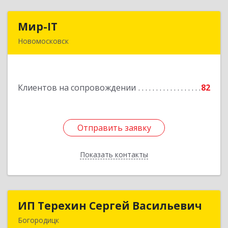
Мир-IT
Мир-IT
Новомосковск
301650, Тульская обл, Новомосковск г,
Садовского ул, дом № 28, оф.2
Клиентов на сопровождении
82
Подробнее
Отправить заявку
Отправить заявку
Показать контакты
Назад
ИП Терехин Сергей Васильевич
ИП Терехин Сергей Васильевич
Богородицк