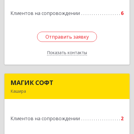
Клиентов на сопровождении
6
Подробнее
Отправить заявку
Отправить заявку
Показать контакты
Назад
МАГИК СОФТ
МАГИК СОФТ
Кашира
Подробнее
Клиентов на сопровождении
2