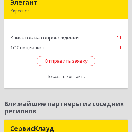
Элегант
Элегант
Киреевск
301262, Тульская обл, Киреевск г, Чехова ул,
дом № 1
Клиентов на сопровождении
11
Подробнее
1С:Специалист
1
Отправить заявку
Отправить заявку
Показать контакты
Назад
Ближайшие партнеры из соседних
регионов
СервисКлауд
СервисКлауд