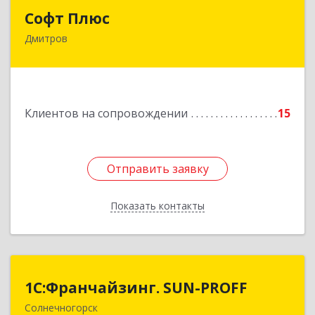
Софт Плюс
Софт Плюс
Дмитров
141851, Московская обл, г.о. Дмитровский,
Игнатово с, объединения Воин тер, дом № 106
Подробнее
Клиентов на сопровождении
15
Отправить заявку
Отправить заявку
Показать контакты
Назад
1С:Франчайзинг. SUN-PROFF
1С:Франчайзинг. SUN-PROFF
Солнечногорск
141503, Московская обл, Солнечногорский р-н,