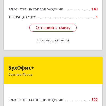
Подробнее
Клиентов на сопровождении
143
1С:Специалист
1
Отправить заявку
Отправить заявку
Показать контакты
Назад
БухОфис+
БухОфис+
Сергиев Посад
141304, Московская обл, Сергиево-Посадский
р-н, Сергиев Посад г, Воробьевская ул, дом №
3, этаж 3, оф.1
Подробнее
Клиентов на сопровождении
122