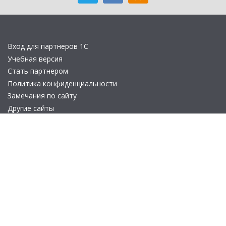
Вход для партнеров 1С
Учебная версия
Стать партнером
Политика конфиденциальности
Замечания по сайту
Другие сайты
Телефон:
+7 (495) 737-92-57
Email:
site_v8@1c.ru
Отдел продаж:
г. Москва
,
улица Селезнёвская, дом 21
© 2026 АО «Группа 1С» (правопреемник «1С»). Все права на сайт