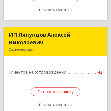
Показать контакты
Назад
ИП Ляпунцов Алексей
ИП Ляпунцов Алексей
Николаевич
Николаевич
Солнечногорск
Подробнее
Клиентов на сопровождении
42
Отправить заявку
Отправить заявку
Показать контакты
Назад