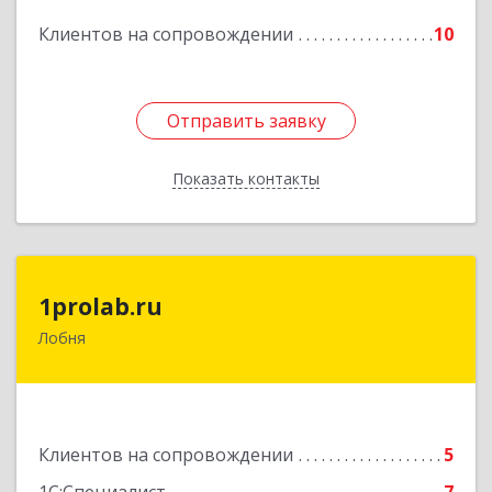
Подробнее
Клиентов на сопровождении
10
Отправить заявку
Отправить заявку
Показать контакты
Назад
1prolab.ru
1prolab.ru
Лобня
141865, Московская обл, Дмитровский р-н,
Некрасовский рп, Школьная ул, дом № 1-65
Подробнее
Клиентов на сопровождении
5