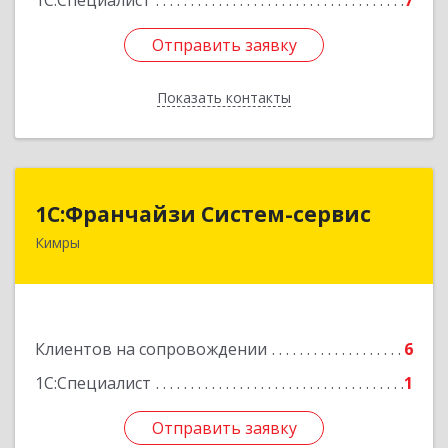
1С:Специалист
7
Отправить заявку
Отправить заявку
Показать контакты
Назад
1С:Франчайзи Систем-сервис
1С:Франчайзи Систем-сервис
Кимры
171506, Тверская обл, Кимры г, Карла
Либкнехта ул, дом № 25
Подробнее
Клиентов на сопровождении
6
1С:Специалист
1
Отправить заявку
Отправить заявку