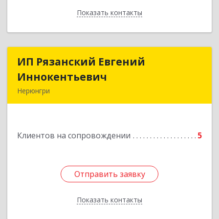
Показать контакты
Назад
ИП Рязанский Евгений
ИП Рязанский Евгений
Иннокентьевич
Иннокентьевич
Нерюнгри
678967, Саха /Якутия/ Респ, Нерюнгри г,
Дружбы Народов пр-кт, дом № 14
Клиентов на сопровождении
5
Подробнее
Отправить заявку
Отправить заявку
Показать контакты
Назад