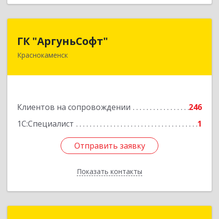
ГК "АргуньСофт"
ГК "АргуньСофт"
Краснокаменск
674673, Забайкальский край, Краснокаменский
р-н, Краснокаменск г, Строителей пр-кт,
"Бизнес-центр",3-й этаж
Подробнее
Клиентов на сопровождении
246
1С:Специалист
1
Отправить заявку
Отправить заявку
Показать контакты
Назад