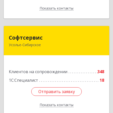
Показать контакты
Назад
Софтсервис
Софтсервис
Усолье-Сибирское
665451, Иркутская обл, Усолье-Сибирское г,
Интернациональная ул, дом № 87
Подробнее
Клиентов на сопровождении
348
1С:Специалист
18
Отправить заявку
Отправить заявку
Показать контакты
Назад