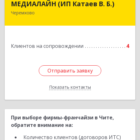
МЕДИАЛАЙН (ИП Катаев В. Б.)
Черемхово
665413, Иркутская обл, Черемхово г, Ленина ул,
дом № 5, оф.328
Подробнее
Клиентов на сопровождении
4
Отправить заявку
Отправить заявку
Показать контакты
Назад
При выборе фирмы-франчайзи в Чите,
обратите внимание на:
Количество клиентов (договоров ИТС)