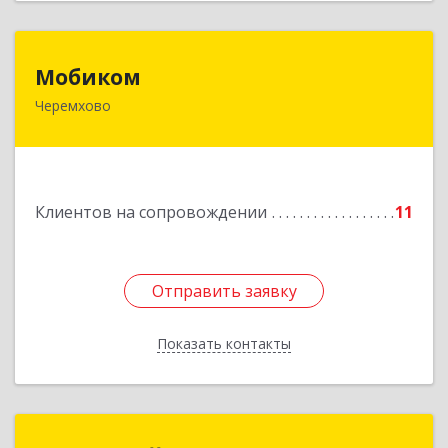
Мобиком
Мобиком
Черемхово
Подробнее
Клиентов на сопровождении
11
Отправить заявку
Отправить заявку
Показать контакты
Назад
МЕДИАЛАЙН (ИП Катаев В. Б.)