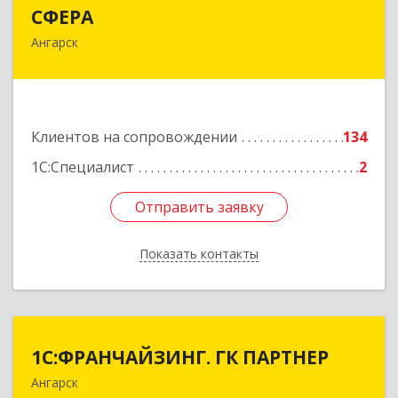
СФЕРА
СФЕРА
Ангарск
665816, Иркутская обл, Ангарск г, 177-й кв-л,
дом № 6, оф.159
Подробнее
Клиентов на сопровождении
134
1С:Специалист
2
Отправить заявку
Отправить заявку
Показать контакты
Назад
1С:ФРАНЧАЙЗИНГ. ГК ПАРТНЕР
1С:ФРАНЧАЙЗИНГ. ГК ПАРТНЕР
Ангарск
665813, Иркутская обл, Ангарск г, 81 кв-л,