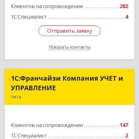
Клиентов на сопровождении
282
1С:Специалист
4
Отправить заявку
Отправить заявку
Показать контакты
Назад
1С:Франчайзи Компания УЧЕТ и
1С:Франчайзи Компания УЧЕТ и
УПРАВЛЕНИЕ
УПРАВЛЕНИЕ
Чита
672038, Забайкальский край, Чита г, Нагорная
ул, дом № 81а, пом.1
Клиентов на сопровождении
147
Подробнее
1С:Специалист
2