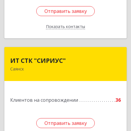
Отправить заявку
Отправить заявку
Показать контакты
Назад
ИТ СТК "СИРИУС"
ИТ СТК "СИРИУС"
Саянск
666303, Иркутская обл, Саянск г, Юбилейный
мкр, дом № 38
Подробнее
Клиентов на сопровождении
36
Отправить заявку
Отправить заявку