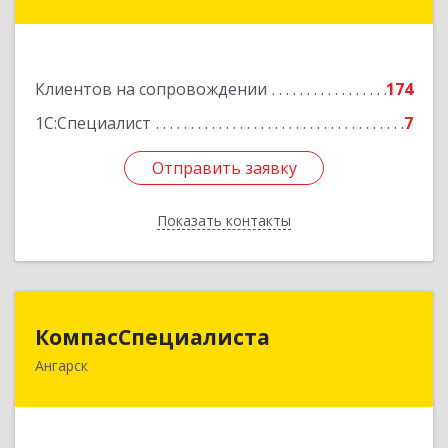
строение 3, оф.104
Подробнее
Клиентов на сопровождении
174
1С:Специалист
7
Отправить заявку
Отправить заявку
Показать контакты
Назад
КомпасСпециалиста
КомпасСпециалиста
Ангарск
665826, Иркутская обл, Ангарск г, 12А мкр, дом
№ 7, 86
Подробнее