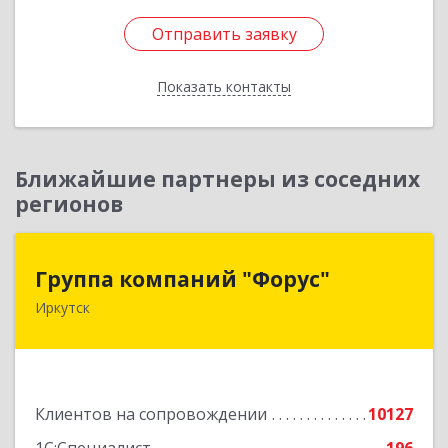
Отправить заявку
Отправить заявку
Показать контакты
Назад
Ближайшие партнеры из соседних
регионов
Группа компаний "Форус"
Группа компаний "Форус"
Иркутск
664007, Иркутская обл, Иркутск г, Ямская ул,
дом № 1, корпус 1, оф.1
Подробнее
Клиентов на сопровождении
10127