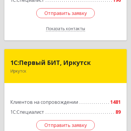
1С:Специалист
196
Отправить заявку
Отправить заявку
Показать контакты
Назад
1С:Первый БИТ, Иркутск
1С:Первый БИТ, Иркутск
Иркутск
664007, Иркутская обл, Иркутск г, Декабрьских
Событий ул, дом № 125, оф.500
Подробнее
Клиентов на сопровождении
1481
1С:Специалист
89
Отправить заявку
Отправить заявку