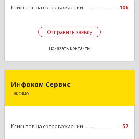
Клиентов на сопровождении
106
Отправить заявку
Отправить заявку
Показать контакты
Назад
Инфоком Сервис
Инфоком Сервис
Таксимо
671560, Республика Бурятия, Муйский р-н, пгт.
Таксимо, ул. Железнодорожников, дом 14
Подробнее
Клиентов на сопровождении
57