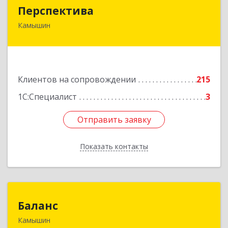
Перспектива
Перспектива
Камышин
403850, Волгоградская обл, Камышин г,
Леонова ул, дом № 26
Подробнее
Клиентов на сопровождении
215
1С:Специалист
3
Отправить заявку
Отправить заявку
Показать контакты
Назад
Баланс
Баланс
Камышин
403876, Волгоградская обл, г.о. город Камышин,