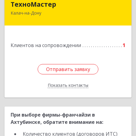
ТехноМастер
Калач-на-Дону
404503, Волгоградская обл, Калач-на-Дону г,
Пархоменко ул, дом № 4, кв. 56
Подробнее
Клиентов на сопровождении
1
Отправить заявку
Отправить заявку
Показать контакты
Назад
При выборе фирмы-франчайзи в
Ахтубинске, обратите внимание на:
Количество клиентов (договоров ИТС)