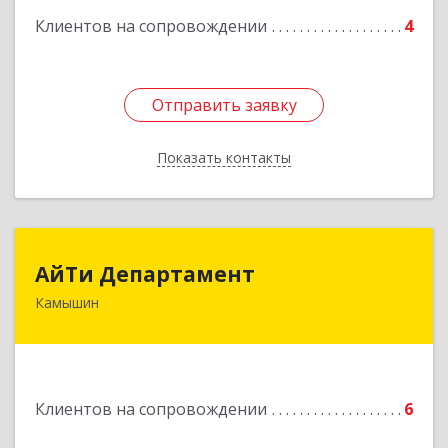
Клиентов на сопровождении
4
Отправить заявку
Отправить заявку
Показать контакты
Назад
АйТи Департамент
АйТи Департамент
Камышин
403882, Волгоградская обл, Камышин г,
Пролетарская ул, дом № 10/1
Подробнее
Клиентов на сопровождении
6