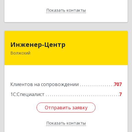
Показать контакты
Назад
Инженер-Центр
Инженер-Центр
Волжский
404120, Волгоградская обл, Волжский г, им
генерала Карбышева ул, дом № 76
Подробнее
Клиентов на сопровождении
707
1С:Специалист
7
Отправить заявку
Отправить заявку
Показать контакты
Назад