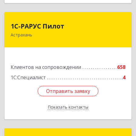
1С-РАРУС Пилот
1С-РАРУС Пилот
Астрахань
414024, Астраханская обл, Астрахань г,
Бакинская ул, корпус 78, пом.28, КОМ. 31
Подробнее
Клиентов на сопровождении
658
1С:Специалист
4
Отправить заявку
Отправить заявку
Показать контакты
Назад