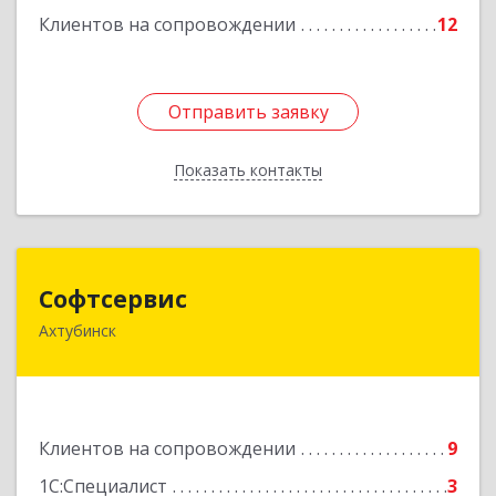
Клиентов на сопровождении
12
Подробнее
Отправить заявку
Отправить заявку
Показать контакты
Назад
Софтсервис
Софтсервис
Ахтубинск
416500, Астраханская обл, Ахтубинский р-н,
Ахтубинск г, Ленина ул, дом № 57
Подробнее
Клиентов на сопровождении
9
1С:Специалист
3