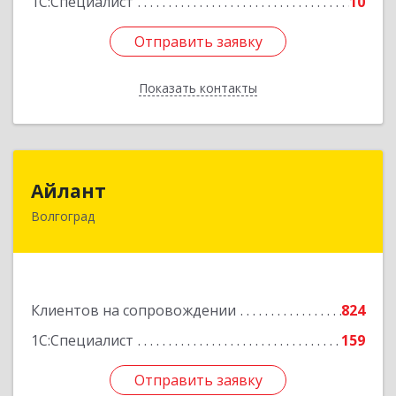
1С:Специалист
10
Отправить заявку
Отправить заявку
Показать контакты
Назад
Айлант
Айлант
Волгоград
400001, Волгоградская обл, Волгоград г, им
Канунникова ул, дом № 11А
Подробнее
Клиентов на сопровождении
824
1С:Специалист
159
Отправить заявку
Отправить заявку