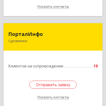
Показать контакты
Назад
ПорталИнфо
ПорталИнфо
Суровикино
404414, г.Суровкино Волгоградской обл. ул. 1-й
мкр д.21 кв 9
Подробнее
Клиентов на сопровождении
19
Отправить заявку
Отправить заявку
Показать контакты
Назад