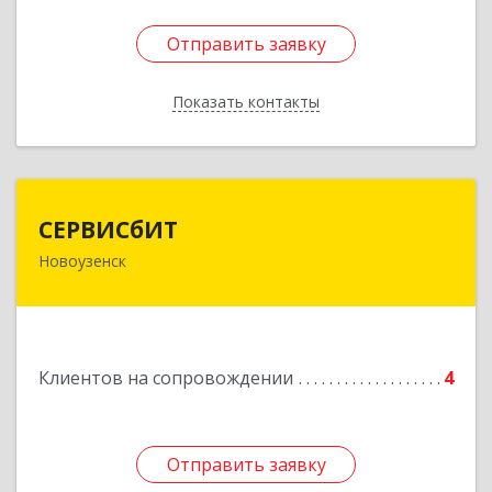
Отправить заявку
Отправить заявку
Показать контакты
Назад
СЕРВИСбИТ
СЕРВИСбИТ
Новоузенск
413 360, Саратовская обл, Новоузенский р-н,
г.Новоузенск, ул. Революции, д.29
Подробнее
Клиентов на сопровождении
4
Отправить заявку
Отправить заявку