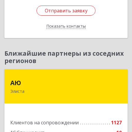
Отправить заявку
Отправить заявку
Показать контакты
Назад
Ближайшие партнеры из соседних
регионов
АЮ
АЮ
Элиста
358009, Калмыкия Респ, Элиста г, А.С.Пушкина
ул, дом № 20, оф.407
Подробнее
Клиентов на сопровождении
1127