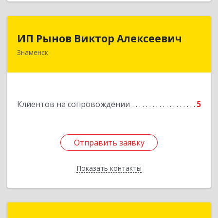
ИП Рынов Виктор Алексеевич
ИП Рынов Виктор Алексеевич
Знаменск
Подробнее
Клиентов на сопровождении
5
Отправить заявку
Отправить заявку
Показать контакты
Назад
ТехноМастер