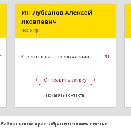
с
ИП Лубсанов Алексей
ИП Лубсанов Алексей
Яковлевич
Яковлевич
й
Нерюнгри
.
675002, Амурская область, г.
4
Благовещенск, ул. Краснофлотская
,77/1, кв.38
е
7
Клиентов на сопровождении
31
Подробнее
Отправить заявку
Отправить заявку
Показать контакты
Назад
байкальском крае, обратите внимание на: