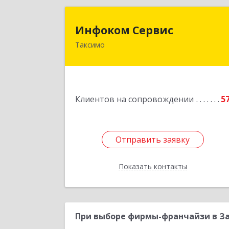
Инфоком Серви
Инфоком Сервис
Таксимо
671560, Республика Бурятия, Муйски
р-н, пгт. Таксимо, ул
Железнодорожников, дом 1
Подробне
Клиентов на сопровождении
5
Отправить заявку
Отправить заявку
Показать контакты
Назад
При выборе фирмы-франчайзи в За