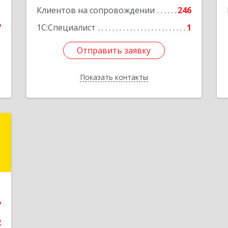
1
Клиентов на сопровождении
246
Подробнее
7
1С:Специалист
1
Отправить заявку
Отправить заявку
Показать контакты
Назад
я
Е
,
1
7
е
2