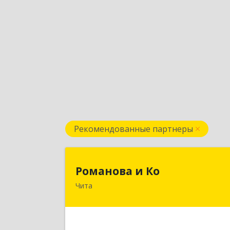
Рекомендованные партнеры
Романова и К
Романова и Ко
Чита
672000, Забайкальский край, Чита г
Анохина ул, дом № 91, оф.703, а/я 106
Подробне