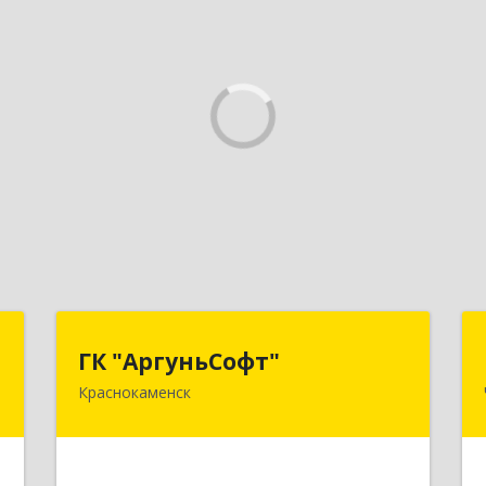
о
ГК "АргуньСофт"
ГК "АргуньСофт"
Краснокаменск
,
674673, Забайкальский край,
2
Краснокаменский р-н, Краснокаменск
г, Строителей пр-кт, "Бизнес-
центр",3-й этаж
е