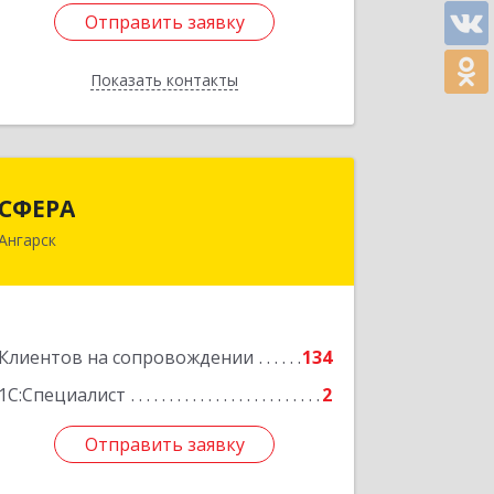
Отправить заявку
Отправить заявку
Показать контакты
Назад
СФЕРА
СФЕРА
Ангарск
665816, Иркутская обл, Ангарск г, 177-
й кв-л, дом № 6, оф.159
Подробнее
Клиентов на сопровождении
134
1С:Специалист
2
Отправить заявку
Отправить заявку