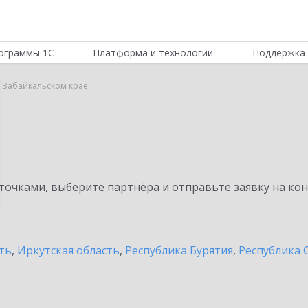
ограммы 1С
Платформа и технологии
Поддержка 
в Забайкальском крае
очками, выберите партнёра и отправьте заявку на ко
ть
,
Иркутская область
,
Республика Бурятия
,
Республика С