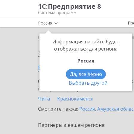
1С:Предприятие 8
Система программ
Россия
Пр
Главная
Сервисы ИТС
1С:Курьер
1С:Курьер 
Информация на сайте будет
отображаться для региона
Заказать 1С:Курьер
Россия
в Забайкальском крае
Да, все верно
Ознакомьтесь с информационными карт
Выбрать другой
внедрение продукта.
Чита
Краснокаменск
Смотрите также:
Россия
,
Амурская облас
Партнеры в вашем регионе: