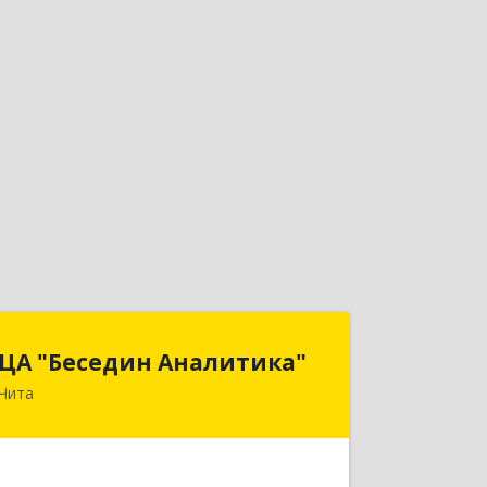
ЦА "Беседин Аналитика"
ЦА "Беседин Аналитика"
Чита
672039, Забайкальский край, Чита г,
Красноярская ул, дом № 24, корпус а,
оф.401