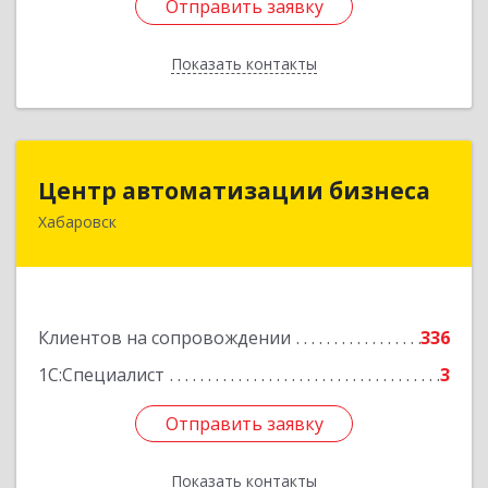
Отправить заявку
Отправить заявку
Показать контакты
Назад
Центр автоматизации бизнеса
Центр автоматизации бизнеса
Хабаровск
680030, Хабаровский край, Хабаровск г, Ленина
ул, дом № 4, оф.802
Подробнее
Клиентов на сопровождении
336
1С:Специалист
3
Отправить заявку
Отправить заявку
Показать контакты
Назад