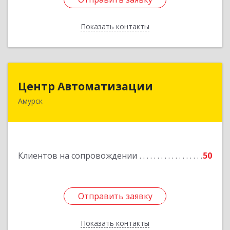
Показать контакты
Назад
Центр Автоматизации
Центр Автоматизации
Амурск
682640, Хабаровский край, Амурск г, Мира пр-
кт, дом № 55, оф.2
Подробнее
Клиентов на сопровождении
50
Отправить заявку
Отправить заявку
Показать контакты
Назад