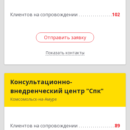
Подробнее
Клиентов на сопровождении
102
Отправить заявку
Отправить заявку
Показать контакты
Назад
Консультационно-
Консультационно-
внедренческий центр "Спк"
внедренческий центр "Спк"
Комсомольск-на-Амуре
681013, Хабаровский край, Комсомольск-на-
Амуре г, Димитрова, дом № 5, кв.302
Клиентов на сопровождении
89
Подробнее