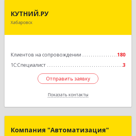
КУТНИЙ.РУ
КУТНИЙ.РУ
Хабаровск
680007, Хабаровский край, Хабаровск г,
Шевчука ул, дом № 42, оф.505
Подробнее
Клиентов на сопровождении
180
1С:Специалист
3
Отправить заявку
Отправить заявку
Показать контакты
Назад
Компания "Автоматизация"
Компания "Автоматизация"