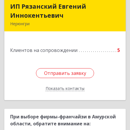
ИП Рязанский Евгений
ИП Рязанский Евгений
Иннокентьевич
Иннокентьевич
Нерюнгри
678967, Саха /Якутия/ Респ, Нерюнгри г,
Дружбы Народов пр-кт, дом № 14
Клиентов на сопровождении
5
Подробнее
Отправить заявку
Отправить заявку
Показать контакты
Назад
При выборе фирмы-франчайзи в Амурской
области, обратите внимание на: