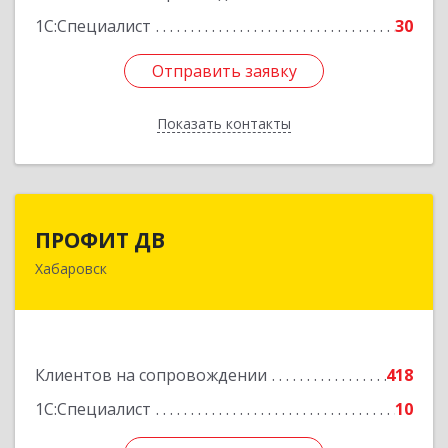
1С:Специалист
30
Отправить заявку
Отправить заявку
Показать контакты
Назад
ПРОФИТ ДВ
ПРОФИТ ДВ
Хабаровск
680000, Хабаровский край, Хабаровск г,
Муравьева-Амурского ул, дом № 25, пом.I
Подробнее
Клиентов на сопровождении
418
1С:Специалист
10