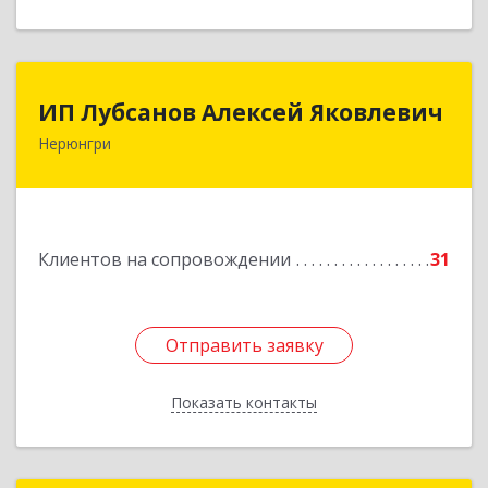
ИП Лубсанов Алексей Яковлевич
ИП Лубсанов Алексей Яковлевич
Нерюнгри
675002, Амурская область, г. Благовещенск, ул.
Краснофлотская ,77/1, кв.38
Подробнее
Клиентов на сопровождении
31
Отправить заявку
Отправить заявку
Показать контакты
Назад