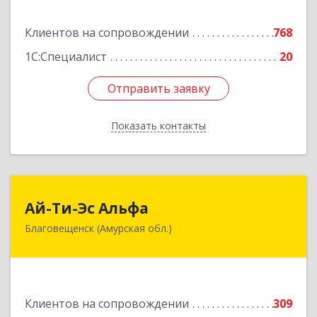
Подробнее
Клиентов на сопровождении
768
1С:Специалист
20
Отправить заявку
Отправить заявку
Показать контакты
Назад
Ай-Ти-Эс Альфа
Ай-Ти-Эс Альфа
Благовещенск (Амурская обл.)
675000, Амурская обл, Благовещенск г, Зейская
ул, дом № 134, оф.515
Подробнее
Клиентов на сопровождении
309