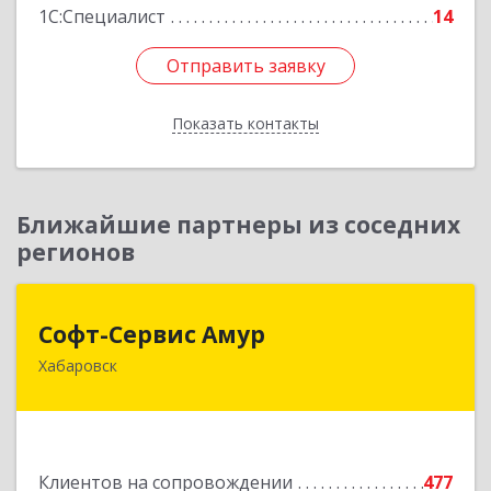
1С:Специалист
14
Отправить заявку
Отправить заявку
Показать контакты
Назад
Ближайшие партнеры из соседних
регионов
Софт-Сервис Амур
Софт-Сервис Амур
Хабаровск
680000, Хабаровский край, Хабаровск г,
Муравьева-Амурского ул., дом № 4, оф.19
Подробнее
Клиентов на сопровождении
477