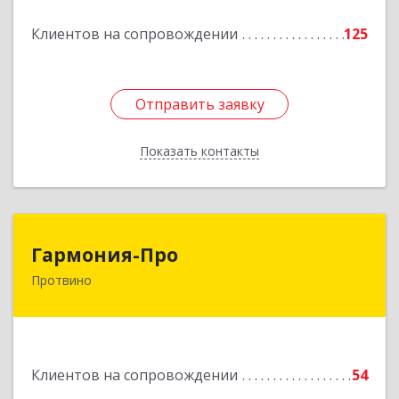
Подробнее
Клиентов на сопровождении
125
Отправить заявку
Отправить заявку
Показать контакты
Назад
Гармония-Про
Гармония-Про
Протвино
142280, Московская обл, Протвино г, Ленина
ул, дом № 18, кв.198
Подробнее
Клиентов на сопровождении
54