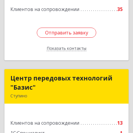
Подробнее
Клиентов на сопровождении
35
Отправить заявку
Отправить заявку
Показать контакты
Назад
Центр передовых технологий
Центр передовых технологий
"Базис"
"Базис"
Ступино
142800, Московская обл, Ступинский р-н,
Ступино г, Крылова ул, владение № 16, корпус 1
Клиентов на сопровождении
13
Подробнее