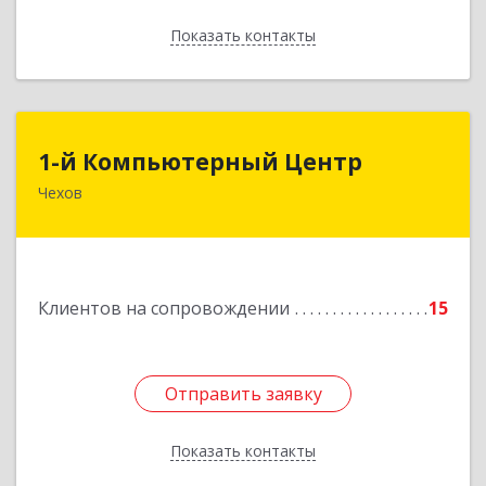
Показать контакты
Назад
1-й Компьютерный Центр
1-й Компьютерный Центр
Чехов
142306, Московская обл, Чеховский р-н, Чехов
г, Речной туп, стр.9
Подробнее
Клиентов на сопровождении
15
Отправить заявку
Отправить заявку
Показать контакты
Назад