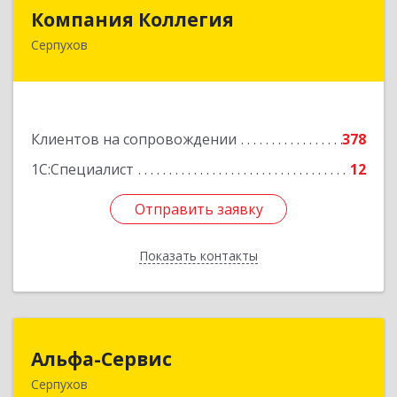
Компания Коллегия
Компания Коллегия
Серпухов
142211, Московская обл, Серпухов г, Оборонная
ул, дом № 19
Подробнее
Клиентов на сопровождении
378
1С:Специалист
12
Отправить заявку
Отправить заявку
Показать контакты
Назад
Альфа-Сервис
Альфа-Сервис
Серпухов
142200, Московская обл, Серпухов г,