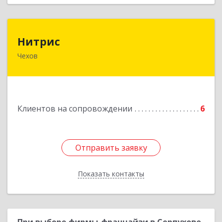
Нитрис
Нитрис
Чехов
142350, Московская обл, Чехов м.о., Столбовая
пгт, Серпуховская ул, дом № 23
Подробнее
Клиентов на сопровождении
6
Отправить заявку
Отправить заявку
Показать контакты
Назад