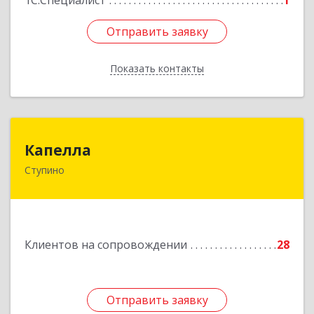
1С:Специалист
1
Отправить заявку
Отправить заявку
Показать контакты
Назад
Капелла
Капелла
Ступино
142800, Московская обл, Ступино г, Андропова
ул, дом № 93, кв.137
Подробнее
Клиентов на сопровождении
28
Отправить заявку
Отправить заявку