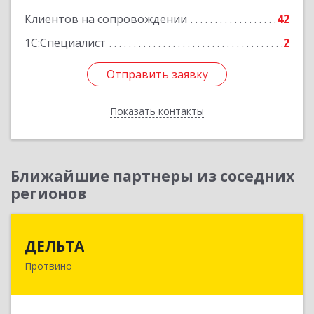
Клиентов на сопровождении
42
1С:Специалист
2
Отправить заявку
Отправить заявку
Показать контакты
Назад
Ближайшие партнеры из соседних
регионов
ДЕЛЬТА
ДЕЛЬТА
Протвино
142281, Московская обл, Протвино г,
Кременковское ш, дом № 9А