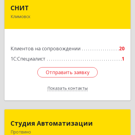
СНИТ
СНИТ
Климовск
142180, Московская обл, Климовск г, Советская
ул, дом № 14
Подробнее
Клиентов на сопровождении
20
1С:Специалист
1
Отправить заявку
Отправить заявку
Показать контакты
Назад
Студия Автоматизации
Студия Автоматизации
Протвино
142281, Московская обл, Протвино г, Ленина