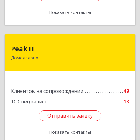
Показать контакты
Назад
Peak IT
Peak IT
Домодедово
142073, Московская обл, Домодедово г,
Ильинское д, дом № 109, кв.28
Подробнее
Клиентов на сопровождении
49
1С:Специалист
13
Отправить заявку
Отправить заявку
Показать контакты
Назад